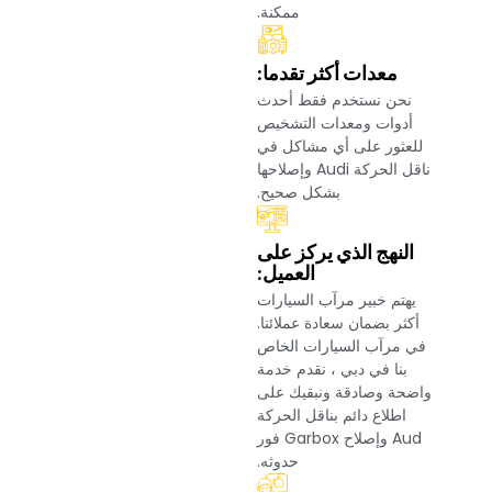
ممكنة.‏
‏معدات أكثر تقدما:‏
‏نحن نستخدم فقط أحدث
أدوات ومعدات التشخيص
للعثور على أي مشاكل في
ناقل الحركة Audi وإصلاحها
بشكل صحيح.‏
‏النهج الذي يركز على
العميل:‏
‏يهتم خبير مرآب السيارات
أكثر بضمان سعادة عملائنا.
في مرآب السيارات الخاص
بنا في دبي ، نقدم خدمة
واضحة وصادقة ونبقيك على
اطلاع دائم بناقل الحركة
Aud وإصلاح Garbox فور
حدوثه.‏