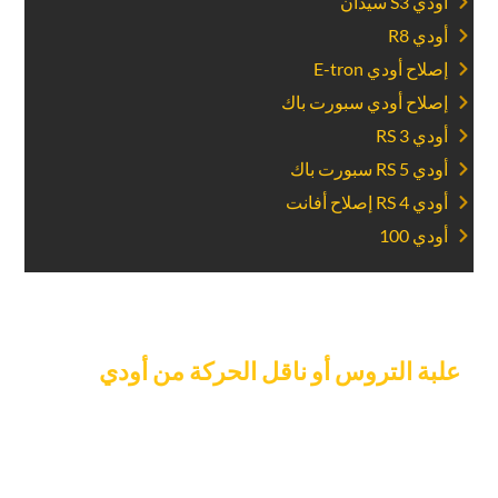
‏أودي S3 سيدان‏
‏أودي R8‏
‏إصلاح أودي E-tron‏
‏إصلاح أودي سبورت باك‏
‏أودي RS 3‏
‏أودي RS 5 سبورت باك‏
‏أودي RS 4 إصلاح أفانت‏
‏أودي 100‏
‏حدد موعدا لإصلاح‏
‏علبة التروس أو ناقل الحركة من أودي‏
‏اليوم.‏
‏لا تدع مشاكل علبة التروس تعيق الاستمتاع بالقيادة. لتحديد موعد
لإصلاح علبة تروس أودي في دبي ، اتصل بخبير مرآب السيارات
الآن. فريقنا مستعد لمساعدتك وضمان تشغيل سيارتك أودي بسرعة
وكفاءة. مع Car Garage Expert ، ستحصل على أفضل خدمة