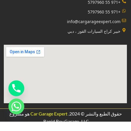
+971 55 5797960
+971 55 5797960
info@cargarageexpert.com
‏خبير كراج السيارات القوز ، دبي‏
حقوق الطبع والنشر © 2024.
Car Garage Expert
هو مشروع
.
Rapid Rev Garage،
LLC