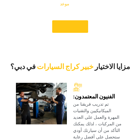
ومعرفة ممكنة. لا تنتظر – احجز‏
‏موعد ‏
‏ ‏
‏اليوم للحصول على خدمة
احترافية موثوقة تعيد سيارتك إلى الطريق في حالة ممتازة‏
‏حجز موعد‏
‏مزايا الاختيار‏
خبير كراج السيارات
‏في دبي؟‏
‏الفنيون المعتمدون:‏
‏تم تدريب فريقنا من
الميكانيكيين والتقنيات
المهرة والعمل على العديد
من المركبات ، لذلك يمكنك
التأكد من أن سيارتك أودي
ستحصل على أفضل رعاية