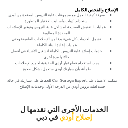
‏الإصلاح والفحص الكامل‏
‏معرفة كيفية العمل مع مجموعات علبة التروس المعقدة من أودي‏
‏استخدام أدوات وأساليب الاختبار المتطورة‏
‏عمليات التفتيش الصحيحة لمشاكل علبة التروس وتوفير الإصلاحات
المحددة المطلوبة‏
‏تشمل الخدمات كل شيء بدءا من الإصلاحات الطفيفة وحتى
عمليات إعادة البناء الكاملة.‏
‏خدمات إصلاح علبة التروس الكاملة لتشغيل الأشياء في أفضل
حالاتها مرة أخرى‏
‏يجب استخدام قطع غيار أودي الحقيقية لجميع الإصلاحات.‏
‏طمأنة بأن سيارتك أودي ستعمل بشكل صحيح‏
‏يمكنك الاعتماد على Car Garage Expert للحفاظ على سيارتك في حالة
جيدة لعلبة تروس أودي من الدرجة الأولى وخدمات الإصلاح.‏
‏الخدمات الأخرى التي نقدمها ل‏
إصلاح أودي
‏في دبي‏