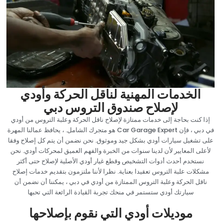
‏الخدمات المهنية لناقل الحركة وأودي
لإصلاح صندوق التروس دبي‏
‏إذا كنت بحاجة إلى خدمات ممتازة لإصلاح ناقل الحركة وعلبة التروس من أودي
في دبي ، فإن Car Garage Expert هو متجرك الشامل. ، يحافظ عمالنا المهرة
على تشغيل سيارات أودي بشكل جيد وموثوق. نحن نضمن أن يتم كل إصلاح وفقا
لأعلى المعايير لأن لدينا سنوات من الخبرة والفهم العميق لمحركات أودي. نحن
نستخدم أحدث أدوات التشخيص وقطع غيار أودي الأصلية لإصلاح حتى أكثر
مشكلات علبة التروس تعقيدا بعناية. نظرا لأننا ملتزمون بتقديم خدمات إصلاح
ناقل الحركة وعلبة التروس الممتازة من أودي في دبي ، يمكننا أن نضمن أن
سيارتك أودي ستستمر في منحك تجربة القيادة الرائعة التي تحبها‏
‏موديلات أودي التي نقوم بإصلاحها‏