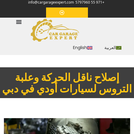
info@cargarageexpert.com
+971 55 5797960
‏موعد‏
العربية
English
إصلاح ناقل الحركة وعلبة
التروس لسيارات أودي في دبي