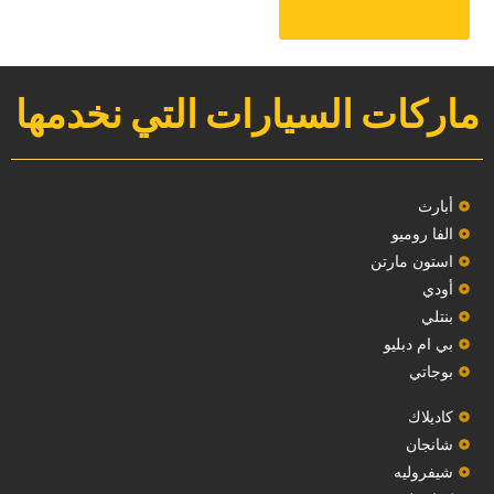
‏احصل على موعد‏
ماركات السيارات التي نخدمها
‏أبارث‏
الفا روميو
استون مارتن
أودي
بنتلي
بي ام دبليو
بوجاتي
كاديلاك
‏شانجان‏
شيفروليه