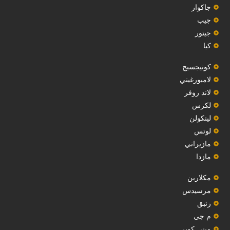
جاكوار
جيب
‏جيتور‏
كيا
‏كونيجسيج‏
لامبورغيني
لاند روفر
لكزس
لينكولن
‏لوتس‏
مازيراتي
مازدا
مكلارين
مرسيدس
‏زئبق‏
م جي
ميني كوبر