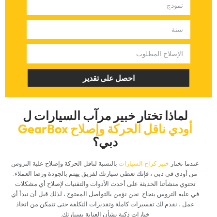
‏احصل على تقدير‏
‏لماذا تختار خبير مرآب السيارات ل‏
‏أودي ناقل الحركة وإصلاح GearBox‏
‏دبي؟‏
‏عندما تختار‏
‏خبير كراج السيارات‏
‏بالنسبة لناقل الحركة وإصلاح علبة التروس
من أودي في دبي ، فإنك تعطي سيارتك لفريق يهتم بالجودة ورضا العملاء.
تحتوي منشأتنا الحديثة على أحدث الأدوات والتقنيات لإصلاح أي مشكلات
في علبة التروس بنجاح. نحن نؤمن بالتواصل المفتوح ، لذلك قبل أن نبدأ أي
عمل ، نقدم لك تفسيرات كاملة وتقديرات التكلفة حتى تتمكن من اتخاذ
خيارات ذكية بشأن العناية بسيارتك.‏