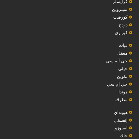
‏كرايسلر‏
سيتروين
‏كورفيت‏
دودج
فيراري
فيات
معقل
‏جي أيه سي‏
جيلي
‏تكوين‏
جي إم سي
هوندا
مطرقة
هيونداي
إنفينيتي
‏ايسوزو‏
‏جاك‏