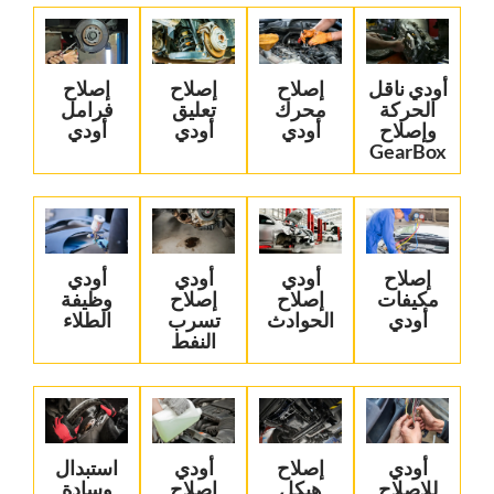
‏أودي ناقل
إصلاح
‏إصلاح
‏إصلاح
الحركة
محرك
تعليق
فرامل
وإصلاح
أودي
أودي‏
أودي‏
GearBox‏
‏إصلاح
‏أودي
‏أودي
‏أودي
مكيفات
إصلاح
إصلاح
وظيفة
أودي‏
الحوادث‏
تسرب
الطلاء‏
النفط‏
‏أودي
‏إصلاح
‏أودي
‏استبدال
للإصلاح
هيكل
إصلاح
وسادة