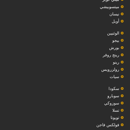
ميتسوبيشي
نيسان
أوبل
‏الوثنيين‏
بيجو
بورش
رينج روفر
رينو
رولزرويس
سيات
سكودا
‏سوبارو‏
سوزوكي
تسلا
تويوتا
فولكس فاجن