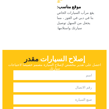
‏موقع مناسب:‏
‏يقع مرآب السيارات الخاص
بنا في دبي في القوز ، مما
يجعل من السهل توصيل
سيارتك واستلامها.‏
إصلاح السيارات
‏مقدر‏
‏احصل على تقدير مخصص لإصلاح السيارة مصمم خصيصا لاحتياجات
سيارتك.‏