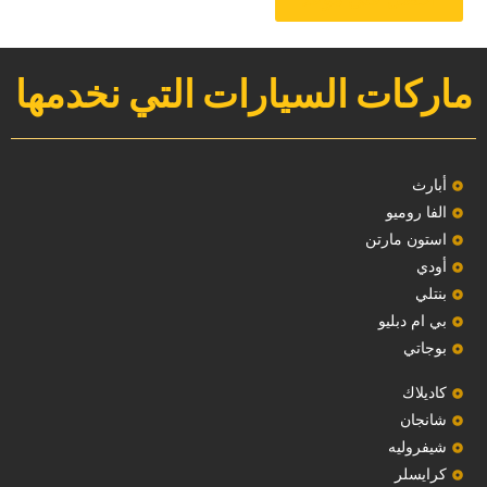
ماركات السيارات التي نخدمها
‏أبارث‏
الفا روميو
استون مارتن
أودي
بنتلي
بي ام دبليو
بوجاتي
كاديلاك
‏شانجان‏
شيفروليه
‏كرايسلر‏