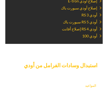
‏إصلاح أودي E-tron‏
‏إصلاح أودي سبورت باك‏
‏أودي RS 3‏
‏أودي RS 5 سبورت باك‏
‏أودي RS 4 إصلاح أفانت‏
‏أودي 100‏
‏احجز موعدا للحصول على‏
‏استبدال وسادات الفرامل من أودي‏
‏اليوم.‏
لا تخاطر بسلامتك؛ اتصل بـ “كار جراج إكسبرت” على الفور للحصول
على وسادات فرامل جديدة لسيارتك أودي. نحن نسهل عليك صنعها
‏المواعيد‏
ونقدم خدمة سريعة حتى لا تضطر إلى الانتظار طويلاً.
سيقوم الفنيون المهرة في ورشتنا بتغيير تيل الفرامل بسرعة ودقة
لتتمكن من العودة إلى الطريق بأمان وسرعة. تواصل معنا الآن لحجز
موعد وتجربة خدماتنا المميزة.