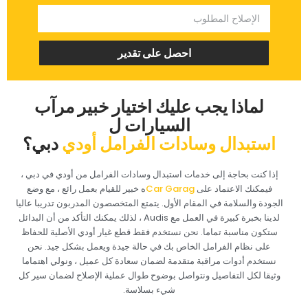
‏احصل على تقدير‏
‏لماذا يجب عليك اختيار خبير مرآب
السيارات ل‏
‏استبدال وسادات الفرامل أودي‏
‏دبي؟‏
‏إذا كنت بحاجة إلى خدمات استبدال وسادات الفرامل من أودي في دبي ،
فيمكنك الاعتماد على‏
‏ه خبير للقيام بعمل رائع ، مع وضع
الجودة والسلامة في المقام الأول. يتمتع المتخصصون المدربون تدريبا عاليا
لدينا بخبرة كبيرة في العمل مع Audis ، لذلك يمكنك التأكد من أن البدائل
ستكون مناسبة تماما. نحن نستخدم فقط قطع غيار أودي الأصلية للحفاظ
على نظام الفرامل الخاص بك في حالة جيدة ويعمل بشكل جيد. نحن
نستخدم أدوات مراقبة متقدمة لضمان سعادة كل عميل ، ونولي اهتماما
وثيقا لكل التفاصيل ونتواصل بوضوح طوال عملية الإصلاح لضمان سير كل
شيء بسلاسة.‏