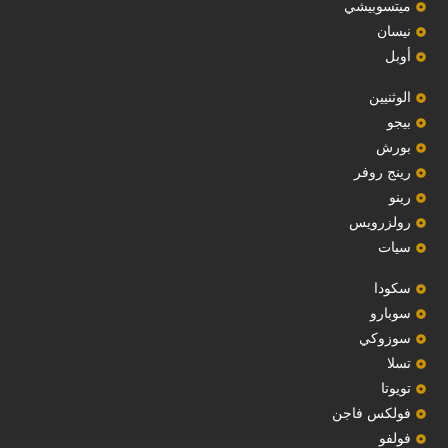
ميتسوبيشي
نيسان
أوبل
‏الوثنيين‏
بيجو
بورش
رينج روفر
رينو
رولزرويس
سيات
سكودا
‏سوبارو‏
سوزوكي
تسلا
تويوتا
فولكس فاجن
فولفو