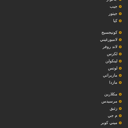
جيب
‏جيتور‏
كيا
‏كونيجسيج‏
لامبورغيني
لاند روفر
لكزس
لينكولن
‏لوتس‏
مازيراتي
مازدا
مكلارين
مرسيدس
‏زئبق‏
م جي
ميني كوبر