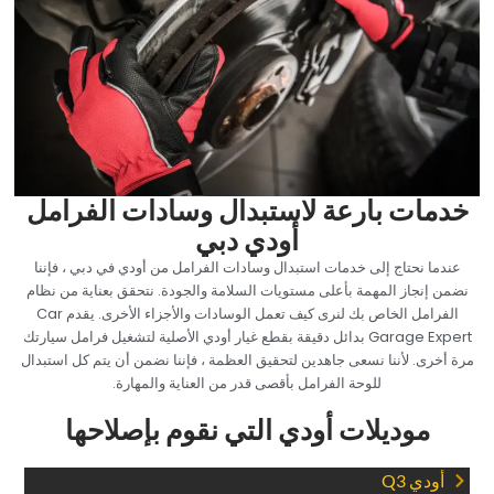
‏خدمات بارعة لاستبدال وسادات الفرامل
أودي دبي‏
‏عندما نحتاج إلى خدمات استبدال وسادات الفرامل من أودي في دبي ، فإننا
نضمن إنجاز المهمة بأعلى مستويات السلامة والجودة. نتحقق بعناية من نظام
الفرامل الخاص بك لنرى كيف تعمل الوسادات والأجزاء الأخرى. يقدم Car
Garage Expert بدائل دقيقة بقطع غيار أودي الأصلية لتشغيل فرامل سيارتك
مرة أخرى. لأننا نسعى جاهدين لتحقيق العظمة ، فإننا نضمن أن يتم كل استبدال
للوحة الفرامل بأقصى قدر من العناية والمهارة.‏
‏موديلات أودي التي نقوم بإصلاحها‏
‏أودي Q3‏