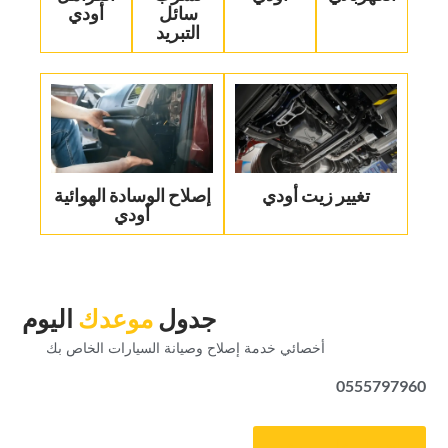
سائل
أودي‏
التبريد‏
تغيير زيت أودي
‏إصلاح الوسادة الهوائية
أودي‏
‏جدول‏
‏موعدك‏
‏اليوم‏
‏أخصائي خدمة إصلاح وصيانة السيارات الخاص بك‏
0555797960
‏احصل على موعد‏