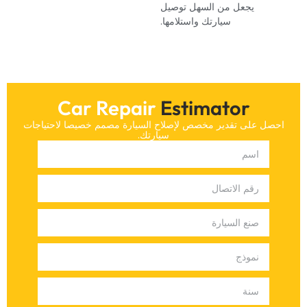
يجعل من السهل توصيل
سيارتك واستلامها.‏
Car Repair
Estimator
‏احصل على تقدير مخصص لإصلاح السيارة مصمم خصيصا لاحتياجات
سيارتك.‏