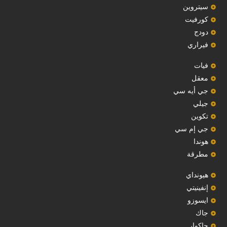
سيتروين
‏كورفيت‏
دودج
فيراري
فيات
معقل
‏جي أيه سي‏
جيلي
‏تكوين‏
جي إم سي
هوندا
مطرقة
هيونداي
إنفينيتي
‏ايسوزو‏
‏جاك‏
جاكوار