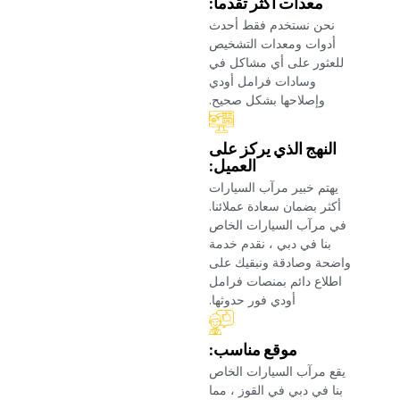
‏معدات أكثر تقدما:‏
‏نحن نستخدم فقط أحدث
أدوات ومعدات التشخيص
للعثور على أي مشاكل في
وسادات فرامل أودي
وإصلاحها بشكل صحيح.‏
‏النهج الذي يركز على
العميل:‏
‏يهتم خبير مرآب السيارات
أكثر بضمان سعادة عملائنا.
في مرآب السيارات الخاص
بنا في دبي ، نقدم خدمة
واضحة وصادقة ونبقيك على
اطلاع دائم بمنصات فرامل
أودي فور حدوثها.‏
‏موقع مناسب:‏
‏يقع مرآب السيارات الخاص
بنا في دبي في القوز ، مما