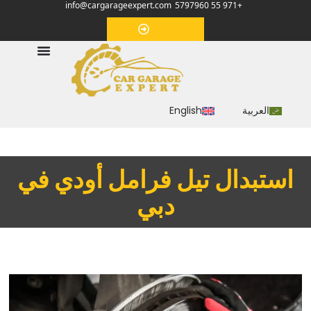
info@cargarageexpert.com
+971 55 5797960
‏موعد‏
العربية
English
استبدال تيل فرامل أودي في
دبي