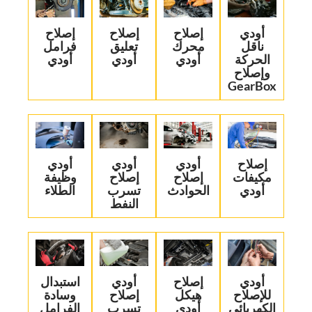
‏أودي
إصلاح
‏إصلاح
‏إصلاح
ناقل
محرك
تعليق
فرامل
الحركة
أودي
أودي‏
أودي‏
وإصلاح
GearBox‏
‏إصلاح
‏أودي
‏أودي
‏أودي
مكيفات
إصلاح
إصلاح
وظيفة
أودي‏
الحوادث‏
تسرب
الطلاء‏
النفط‏
‏أودي
‏إصلاح
‏أودي
‏استبدال
للإصلاح
هيكل
إصلاح
وسادة
الكهربائي‏
أودي‏
تسرب
الفرامل