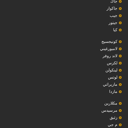
‏جاك‏
جاكوار
جيب
‏جيتور‏
كيا
‏كونيجسيج‏
لامبورغيني
لاند روفر
لكزس
لينكولن
‏لوتس‏
مازيراتي
مازدا
مكلارين
مرسيدس
‏زئبق‏
م جي