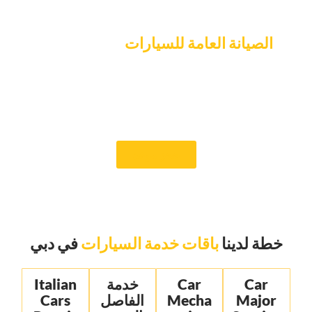
‏حجز سلس عبر الإنترنت ل‏
‏الصيانة العامة للسيارات‏
‏في خبير كراج
السيارات‏
‏اتصل بنا على الفور لتحديد موعد ، أو تعال إلى مكتبنا لفحص سيارتك
بدقة. نحن في Car Garage Expert ملتزمون بتزويدك بأفضل
خدمات السيارات في دبي حتى تتمكن من القيادة بثقة وأمان.‏
‏حجز موعد‏
‏خطة لدينا‏
‏باقات خدمة السيارات‏
‏في دبي‏
Car
Car
‏خدمة
Italian
Major
Mecha
الفاصل
Cars