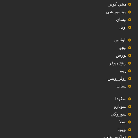
ميني كوبر
ميتسوبيشي
نيسان
أوبل
‏الوثنيين‏
بيجو
بورش
رينج روفر
رينو
رولزرويس
سيات
سكودا
‏سوبارو‏
سوزوكي
تسلا
تويوتا
فولكس فاجن