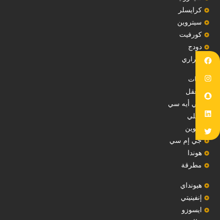
‏كرايسلر‏
سيتروين
‏كورفيت‏
دودج
فيراري
فيات
معقل
‏جي أيه سي‏
جيلي
‏تكوين‏
جي إم سي
هوندا
مطرقة
هيونداي
إنفينيتي
‏ايسوزو‏