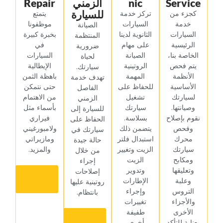
Service
nic
الزمني
Repair
للسيارة‏
‏كجزء من
‏تركز خدمة
‏يتمتع
خدمة
السيارات
موظفونا
‏الصيانة
السيارات
الثانوية لدينا
بخبرة كبيرة
المنتظمة
الرئيسية
على مهام
في
ضرورية
الخاصة بنا،
الصيانة
السيارات
لحياة
يتم فحص
الروتينية
الإيطالية
سيارتك.
الأنظمة
المهمة
باهظة الثمن
تهدف خدمة
الأساسية
للحفاظ على
حتى نتمكن
الفاصل
لسيارتك
تشغيل
من الاهتمام
الزمني
وصيانتها.
سيارتك
بأسماء مثل
للسيارة إلى
نقوم بإصلاح
بسلاسة.
فيراري
الحفاظ على
وفحص
يتضمن ذلك
ولامبورغيني
سيارتك في
محرك
استبدال فلتر
ومازيراتي
حالة جيدة
سيارتك
الزيت وتغيير
والمزيد.‏
من خلال
ومكابح
الزيت
إجراء
وتعليقها
وتدوير
إصلاحات
‏تعرف
وعلبة
الإطارات
روتينية عليها
أكثر‏
التروس
وإجراء
بانتظام.‏
والأجزاء
تغييرات
الأخرى
طفيفة
‏تعرف
بعناية للتأكد
أخرى.‏