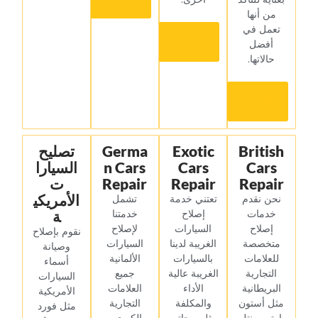
أكثر‏
من أنها
تعمل في
‏تعرف
أفضل
أكثر‏
حالاتها.‏
‏تعرف
أكثر‏
British
Exotic
Germa
‏تصليح
Cars
Cars
n Cars
السيارا
Repair
Repair
Repair
ت
الأمريكي
‏نحن نقدم
‏تعتني خدمة
‏تشمل
خدمات
إصلاح
خدمتنا
ة‏
إصلاح
السيارات
لإصلاح
‏نقوم بإصلاح
متخصصة
الغريبة لدينا
السيارات
وصيانة
للعلامات
بالسيارات
الألمانية
أسماء
التجارية
الغريبة عالية
جميع
السيارات
البريطانية
الأداء
العلامات
الأمريكية
مثل أستون
والمكلفة
التجارية
مثل فورد