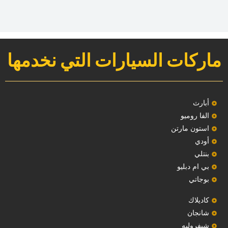
ماركات السيارات التي نخدمها
‏أبارث‏
الفا روميو
استون مارتن
أودي
بنتلي
بي ام دبليو
بوجاتي
كاديلاك
‏شانجان‏
شيفروليه