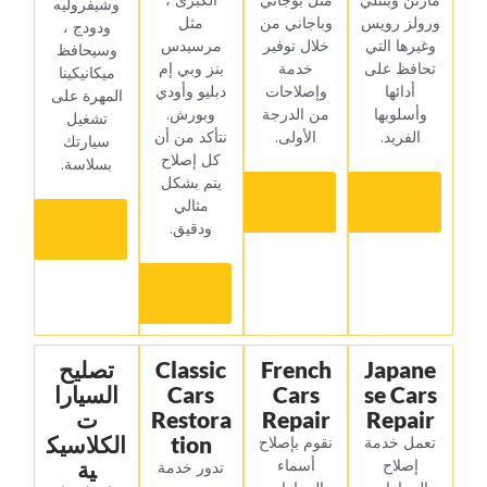
مارتن وبنتلي
مثل بوجاتي
الكبرى ،
وشيفروليه
ورولز رويس
وباجاني من
مثل
ودودج ،
وغيرها التي
خلال توفير
مرسيدس
وسيحافظ
تحافظ على
خدمة
بنز وبي إم
ميكانيكينا
أدائها
وإصلاحات
دبليو وأودي
المهرة على
وأسلوبها
من الدرجة
وبورش.
تشغيل
الفريد.‏
الأولى.‏
نتأكد من أن
سيارتك
كل إصلاح
بسلاسة.‏
يتم بشكل
‏تعرف
‏تعرف
مثالي
أكثر‏
أكثر‏
‏تعرف
ودقيق.‏
أكثر‏
‏تعرف
أكثر‏
Japane
French
Classic
‏تصليح
se Cars
Cars
Cars
السيارا
Repair
Repair
Restora
ت
tion
الكلاسيك
‏تعمل خدمة
‏نقوم بإصلاح
إصلاح
أسماء
ية‏
‏تدور خدمة