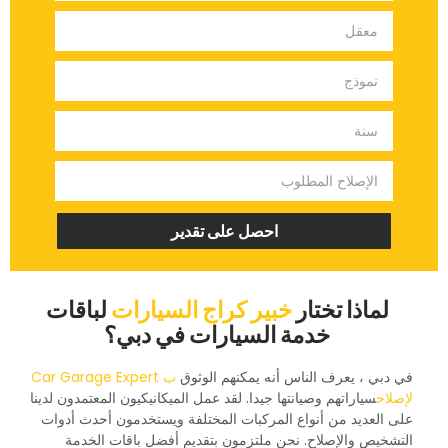
‏احصل على تقدير‏
‏لماذا تختار‏
خبير كراج السيارات
‏لباقات
خدمة السيارات في دبي؟‏
‏في دبي ، يعرف الناس أنه يمكنهم الوثوق ‏
‏ب Car Garage Expert
لإصلاح‏
‏سياراتهم وصيانتها جيدا. لقد عمل الميكانيكيون المعتمدون لدينا
على العديد من أنواع المركبات المختلفة ويستخدمون أحدث أدوات
التشخيص والإصلاح. نحن ملتزمون بتقديم أفضل باقات الخدمة