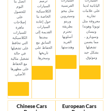
السيارات
السيارات
ترميم
‏اتصل بنا
اليابانية لدينا
الفرنسية
السيارات
اليوم
على علامات
مثل بيجو
الكلاسيكية
للحصول
تجارية
وسيتروين
الخاصة بنا
على
معروفة مثل
ورينو
حول إعادة
إصلاحات
تويوتا وهوندا
بطريقة
السيارات
ماهرة
ونيسان
تحترم
القديمة إلى
للسيارات
وسوبارو ،
أسلوبها
مجدها
الكلاسيكية
مما يضمن
الفريد
السابق مع
التي تحافظ
تشغيلها
وهندستها.‏
الحفاظ على
على تشغيلها
بشكل جيد
تاريخها
في حالة
وموثوق.‏
وسحرها.‏
تشغيل مثالية
‏تعرف
مع الحفاظ
أكثر‏
على مظهرها
‏تعرف
‏تعرف
الأصلي.‏
أكثر‏
أكثر‏
‏تعرف
أكثر‏
Chinese Cars
European Cars