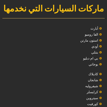
ماركات السيارات التي نخدمها
‏أبارث‏
الفا روميو
استون مارتن
أودي
بنتلي
بي ام دبليو
بوجاتي
كاديلاك
‏شانجان‏
شيفروليه
‏كرايسلر‏
سيتروين
‏كورفيت‏