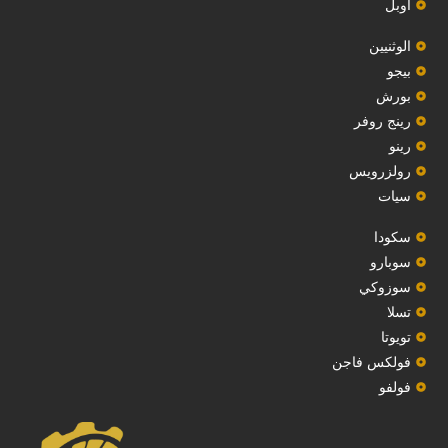
أوبل
‏الوثنيين‏
بيجو
بورش
رينج روفر
رينو
رولزرويس
سيات
سكودا
‏سوبارو‏
سوزوكي
تسلا
تويوتا
فولكس فاجن
فولفو