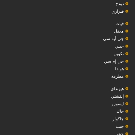
دودج
فيراري
فيات
معقل
‏جي أيه سي‏
جيلي
‏تكوين‏
جي إم سي
هوندا
مطرقة
هيونداي
إنفينيتي
‏ايسوزو‏
‏جاك‏
جاكوار
جيب
‏جيتور‏