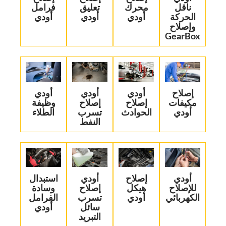
ناقل
محرك
تعليق
فرامل
الحركة
أودي
أودي‏
أودي‏
وإصلاح
GearBox‏
‏إصلاح
‏أودي
‏أودي
‏أودي
مكيفات
إصلاح
إصلاح
وظيفة
أودي‏
الحوادث‏
تسرب
الطلاء‏
النفط‏
‏أودي
‏إصلاح
‏أودي
‏استبدال
للإصلاح
هيكل
إصلاح
وسادة
الكهربائي‏
أودي‏
تسرب
الفرامل
سائل
أودي‏
التبريد‏