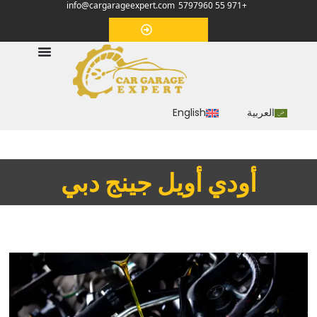
info@cargarageexpert.com
+971 55 5797960
‏موعد‏
العربية
English
‏أودي أويل جينج دبي‏