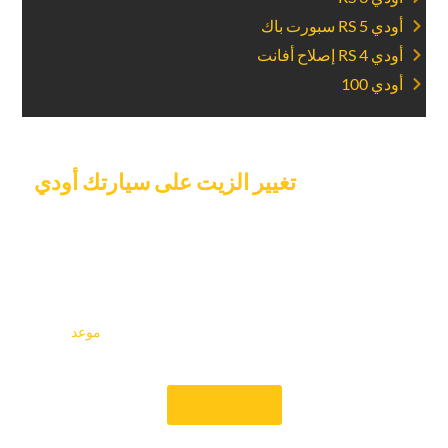
‏أودي RS 5 سبورت باك‏
‏أودي RS 4 إصلاح أفانت‏
‏أودي 100‏
‏حدد موعدا ل‏
‏تغيير الزيت على سيارتك أودي‏
‏اليوم.‏
للحفاظ على سيارتك أودي في أفضل حالاتها، اتصل بمركز كار جراج
إكسبرت اليوم لحجز موعد لتغيير الزيت. بفضل خدمتنا السريعة
وخيارات الحجز المريحة، لن تضطر للانتظار طويلاً للحفاظ على
سيارتك في حالة ممتازة. تغيير زيت المحرك أمر بالغ الأهمية لصحته،
وفريقنا جاهز لمساعدتك بسرعة وكفاءة. يرجى إجراء
‏موعد ‏
‏معنا
على الفور لتشعر بالفرق في الرعاية الاستثنائية.‏
‏حجز موعد‏