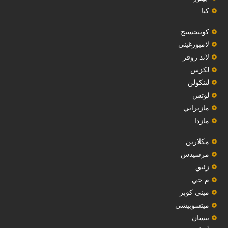
كيا
‏كونيجسيج‏
لامبورغيني
لاند روفر
لكزس
لينكولن
‏لوتس‏
مازيراتي
مازدا
مكلارين
مرسيدس
‏زئبق‏
م جي
ميني كوبر
ميتسوبيشي
نيسان