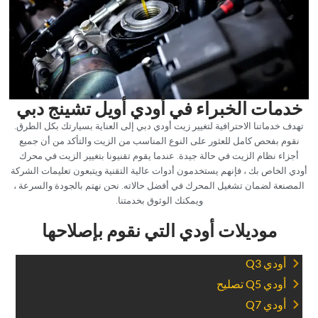
‏خدمات الخبراء في أودي أويل تشينج دبي‏
‏تهدف خدماتنا الاحترافية لتغيير زيت أودي دبي إلى العناية بسيارتك بكل الطرق.
نقوم بفحص كامل للعثور على النوع المناسب من الزيت والتأكد من أن جميع
أجزاء نظام الزيت في حالة جيدة. عندما يقوم تقنيونا بتغيير الزيت في محرك
أودي الخاص بك ، فإنهم يستخدمون أدوات عالية التقنية ويتبعون تعليمات الشركة
المصنعة لضمان تشغيل المحرك في أفضل حالاته. نحن نهتم بالجودة والسرعة ،
ويمكنك الوثوق بخدمتنا.‏
‏موديلات أودي التي نقوم بإصلاحها‏
‏أودي Q3‏
‏أودي Q5 تصليح‏
‏أودي Q7‏