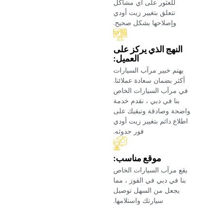
للعثور على أي مشاكل
تتعلق بتغيير زيت أودي
وإصلاحها بشكل صحيح.‏
‏النهج الذي يركز على
العميل:‏
‏يهتم خبير مرآب السيارات
أكثر بضمان سعادة عملائنا.
في مرآب السيارات الخاص
بنا في دبي ، نقدم خدمة
واضحة وصادقة ونبقيك على
اطلاع دائم بتغيير زيت أودي
فور حدوثه.‏
‏موقع مناسب:‏
‏يقع مرآب السيارات الخاص
بنا في دبي في القوز ، مما
يجعل من السهل توصيل
سيارتك واستلامها.‏