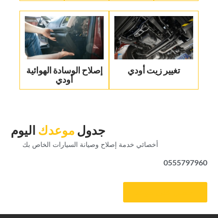
تغيير زيت أودي
‏إصلاح الوسادة الهوائية
أودي‏
‏جدول‏
‏موعدك‏
‏اليوم‏
‏أخصائي خدمة إصلاح وصيانة السيارات الخاص بك‏
0555797960
‏احصل على موعد‏