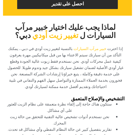
‏احصل على تقدير‏
‏لماذا يجب عليك اختيار خبير مرآب
السيارات ل‏
‏تغيير زيت أودي‏
‏دبي؟‏
‏إذا اخترت‏
‏خبير مرآب السيارات‏
‏بالنسبة لتغيير زيت أودي في دبي ، يمكنك
التأكد من أن سيارتك سيتم الاعتناء بها من قبل ميكانيكيين مهرة يعرفون
كيفية عمل محركات أودي. نحن نستخدم فقط زيوت عالية الجودة وقطع
غيار أودي الأصلية لضمان تشغيل سيارتك بشكل جيد وتدوم طويلا. للحصول
على خدمة دقيقة وكاملة ، يتبع خبراؤنا إرشادات الشركة المصنعة. نحن
فخورون بخدمة العملاء الممتازة والتواصل سهل الفهم والتفاني في تلبية
احتياجاتك وتقديم أفضل خدمة ممكنة لسيارتك أودي.‏
‏التشخيص والإصلاح المتعمق‏
‏ستكون هناك حاجة إلى إلقاء نظرة متعمقة على نظام الزيت للعثور
على أي مشاكل.‏
‏نحن نستخدم أدوات تشخيص عالية التقنية للتحقق من حالة زيت
المحرك.‏
‏تقارير بتفصيل كبير عن حالة النظام النفطي وأي مشاكل قد تحدث.‏