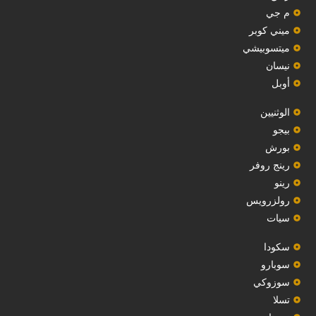
م جي
ميني كوبر
ميتسوبيشي
نيسان
أوبل
‏الوثنيين‏
بيجو
بورش
رينج روفر
رينو
رولزرويس
سيات
سكودا
‏سوبارو‏
سوزوكي
تسلا