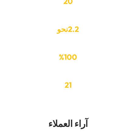
20
‏سنوات من الخبرة‏
2.2
‏نحو‏
‏إصلاح السيارة‏
%
100
‏رضا العملاء‏
21
‏الفنيين والعمال‏
‏آراء العملاء‏