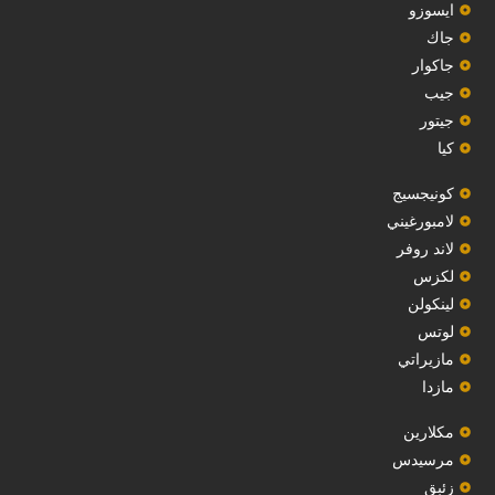
‏ايسوزو‏
‏جاك‏
جاكوار
جيب
‏جيتور‏
كيا
‏كونيجسيج‏
لامبورغيني
لاند روفر
لكزس
لينكولن
‏لوتس‏
مازيراتي
مازدا
مكلارين
مرسيدس
‏زئبق‏