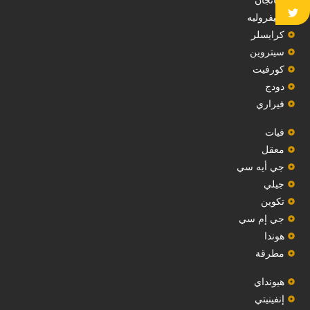
شيفروليه
‏كرايسلر‏
سيتروين
‏كورفيت‏
دودج
فيراري
فيات
معقل
‏جي أيه سي‏
جيلي
‏تكوين‏
جي إم سي
هوندا
مطرقة
هيونداي
إنفينيتي