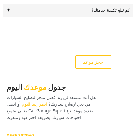
‏كم تبلغ تكلفة خدمتك؟‏
‏التشخيص والإصلاح والخدمة‏
‏حجز موعد‏
‏جدول‏
‏موعدك‏
‏اليوم‏
‏هل أنت مستعد لزيارة أفضل متجر لتصليح السيارات
في دبي لإصلاح سيارتك؟ ‏
‏انظر إلينا اليوم‏
‏ أو اتصل
لتحديد موعد.‏ ‏دع Car Garage Expert يعتني بجميع
احتياجات سيارتك بطريقة احترافية وماهرة.‏
0555797960