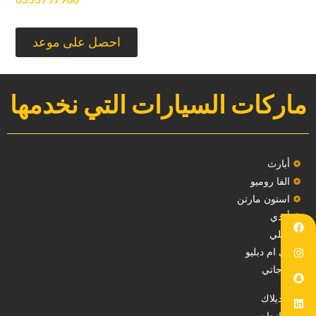
‏احصل على موعد‏
ماركات السيارات التي نخدمها
‏أبارث‏
الفا روميو
استون مارتن
أودي
بنتلي
بي ام دبليو
بوجاتي
كاديلاك
‏شانجان‏