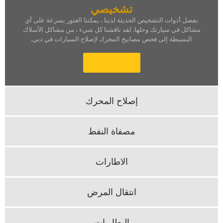
‏تشخيصي‏
‏بفضل أدوات التشخيص الحديثة لدينا ، يمكننا العثور بسرعة على أي
مشاكل في سيارتك وحلها.‏ ‏لقد ناقشنا كل شيء ، من مشاكل الأسلاك
البسيطة إلى فحص مصابيح المحرك لإصلاح السيارات في دبي.‏
‏تعرف أكثر‏
‏إصلاح المحرك‏
مصفاة النفط
‏الاطارات‏
‏انتقال المرض‏
‏البطاريات‏