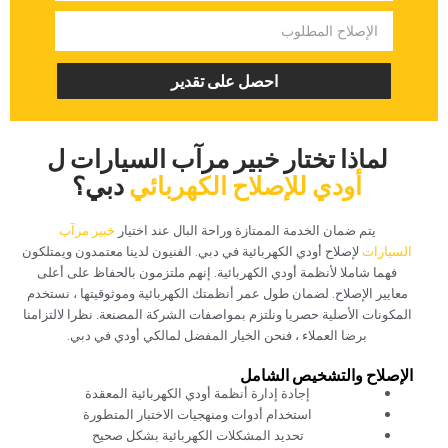
‏احصل على تقدير‏
‏لماذا تختار خبير مرآب السيارات ل‏
‏أودي للإصلاح الكهربائي‏
‏دبي؟‏
‏يتم ضمان الخدمة الممتازة وراحة البال عند اختيار‏
‏خبير مرآب
السيارات‏
‏لإصلاح أودي الكهربائية في دبي. الفنيون لدينا معتمدون ويمتلكون
فهما شاملا لأنظمة أودي الكهربائية. إنهم ملتزمون بالحفاظ على أعلى
معايير الإصلاح. لضمان طول عمر أنظمتك الكهربائية وموثوقيتها ، نستخدم
المكونات الأصلية حصريا ونلتزم بمواصفات الشركة المصنعة. نظرا لالتزامنا
برضا العملاء ، فنحن الخيار المفضل لمالكي أودي في دبي.‏
‏الإصلاح والتشخيص الشامل‏
‏إجادة إدارة أنظمة أودي الكهربائية المعقدة‏
‏استخدام أدوات ومنهجيات الاختبار المتطورة‏
‏تحديد المشكلات الكهربائية بشكل صحيح‏