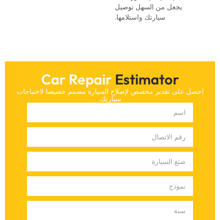
يجعل من السهل توصيل
سيارتك واستلامها.‏
Car Repair
Estimator
‏احصل على تقدير مخصص لإصلاح السيارة مصمم خصيصا لاحتياجات
سيارتك.‏