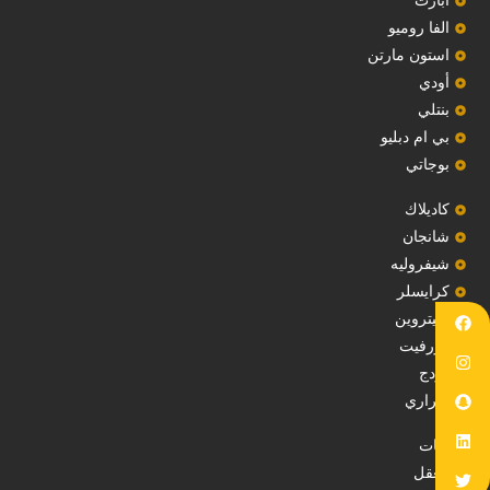
‏أبارث‏
الفا روميو
استون مارتن
أودي
بنتلي
بي ام دبليو
بوجاتي
كاديلاك
‏شانجان‏
شيفروليه
‏كرايسلر‏
سيتروين
‏كورفيت‏
دودج
فيراري
فيات
معقل