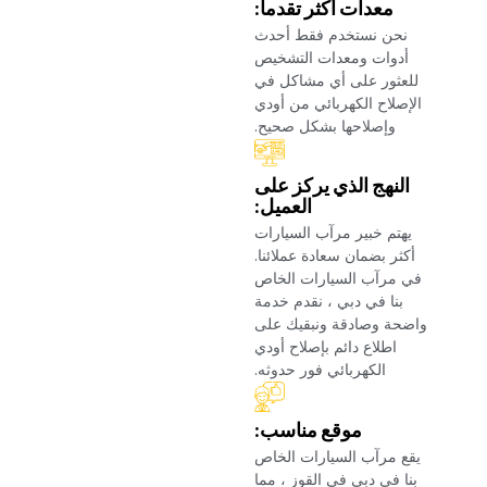
‏معدات أكثر تقدما:‏
‏نحن نستخدم فقط أحدث
أدوات ومعدات التشخيص
للعثور على أي مشاكل في
الإصلاح الكهربائي من أودي
وإصلاحها بشكل صحيح.‏
‏النهج الذي يركز على
العميل:‏
‏يهتم خبير مرآب السيارات
أكثر بضمان سعادة عملائنا.
في مرآب السيارات الخاص
بنا في دبي ، نقدم خدمة
واضحة وصادقة ونبقيك على
اطلاع دائم بإصلاح أودي
الكهربائي فور حدوثه.‏
‏موقع مناسب:‏
‏يقع مرآب السيارات الخاص
بنا في دبي في القوز ، مما