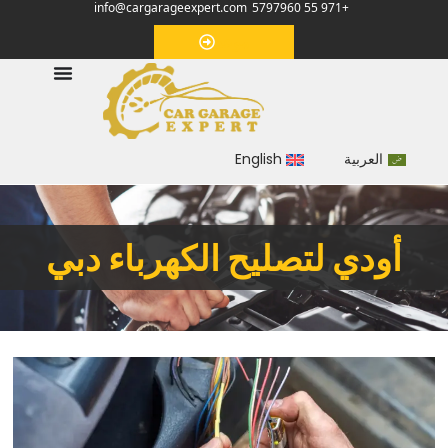
info@cargarageexpert.com
+971 55 5797960
‏موعد‏
العربية
English
أودي لتصليح الكهرباء دبي