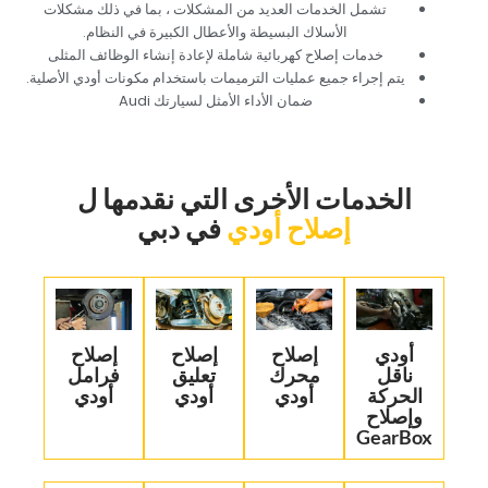
‏تشمل الخدمات العديد من المشكلات ، بما في ذلك مشكلات
الأسلاك البسيطة والأعطال الكبيرة في النظام.‏
‏خدمات إصلاح كهربائية شاملة لإعادة إنشاء الوظائف المثلى‏
‏يتم إجراء جميع عمليات الترميمات باستخدام مكونات أودي الأصلية.‏
‏ضمان الأداء الأمثل لسيارتك Audi‏
‏الخدمات الأخرى التي نقدمها ل‏
إصلاح أودي
‏في دبي‏
‏أودي
إصلاح
‏إصلاح
‏إصلاح
ناقل
محرك
تعليق
فرامل
الحركة
أودي
أودي‏
أودي‏
وإصلاح
GearBox‏