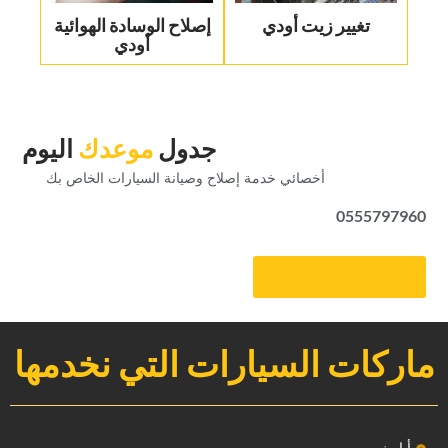
تغيير زيت أودي
‏إصلاح الوسادة الهوائية
أودي‏
‏جدول‏
‏موعدك‏
‏اليوم‏
‏أخصائي خدمة إصلاح وصيانة السيارات الخاص بك‏
0555797960
‏احصل على موعد‏
ماركات السيارات التي نخدمها