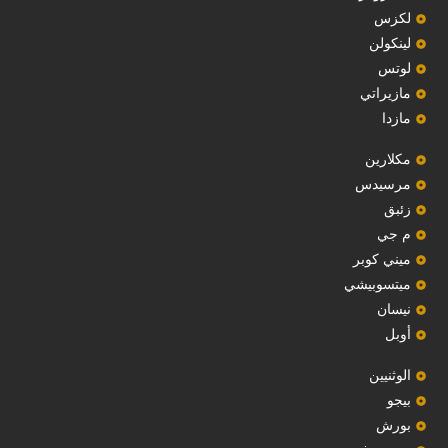
لكزس
لينكولن
‏لوتس‏
مازيراتي
مازدا
مكلارين
مرسيدس
‏زئبق‏
م جي
ميني كوبر
ميتسوبيشي
نيسان
أوبل
‏الوثنيين‏
بيجو
بورش