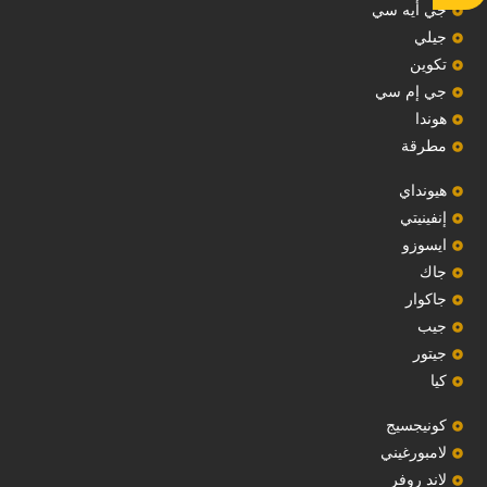
‏جي أيه سي‏
جيلي
‏تكوين‏
جي إم سي
هوندا
مطرقة
هيونداي
إنفينيتي
‏ايسوزو‏
‏جاك‏
جاكوار
جيب
‏جيتور‏
كيا
‏كونيجسيج‏
لامبورغيني
لاند روفر