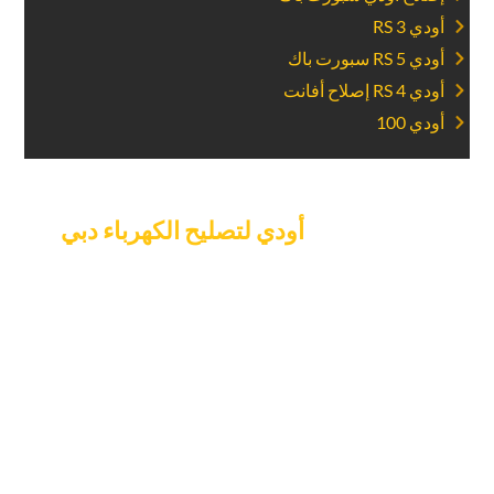
‏أودي RS 3‏
‏أودي RS 5 سبورت باك‏
‏أودي RS 4 إصلاح أفانت‏
‏أودي 100‏
‏حدد موعدا ل‏
أودي لتصليح الكهرباء دبي
‏اليوم.‏
تجنب السماح للأعطال الكهربائية بتعريض سلامتك للخطر. تواصل مع
مركز صيانة السيارات “كار جراج إكسبرت” فورًا لحجز موعد لإصلاح
نظام الكهرباء في سيارتك أودي. تضمن خدمتنا السريعة وخيارات
الحجز المرنة إتمام إصلاحات نظام الكهرباء بسرعة ودقة، مما يقلل
من وقت التوقف. نحن واثقون من قدرتنا على الحفاظ على الحالة
المثلى للأنظمة الكهربائية في سيارتك أودي.
‏لا تنتظر – احجز
موعدك ‏
‏ ‏
‏ ‏
‏ ‏
‏اليوم للحصول على خدمة احترافية موثوقة تعيد سيارتك
إلى الطريق في حالة ممتازة‏