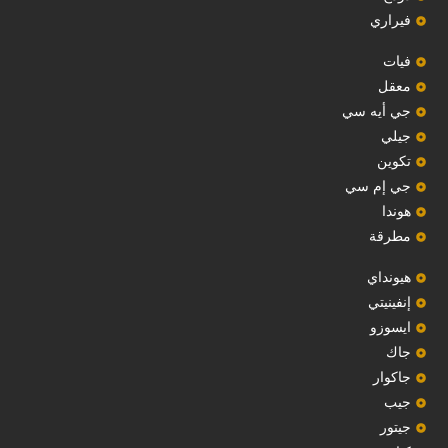
فيراري
فيات
معقل
‏جي أيه سي‏
جيلي
‏تكوين‏
جي إم سي
هوندا
مطرقة
هيونداي
إنفينيتي
‏ايسوزو‏
‏جاك‏
جاكوار
جيب
‏جيتور‏