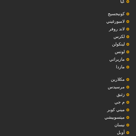
كيا
‏كونيجسيج‏
لامبورغيني
لاند روفر
لكزس
لينكولن
‏لوتس‏
مازيراتي
مازدا
مكلارين
مرسيدس
‏زئبق‏
م جي
ميني كوبر
ميتسوبيشي
نيسان
أوبل