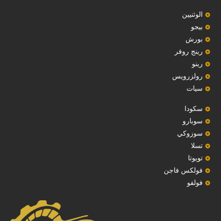
‏الوثنيين‏
بيجو
بورش
رينج روفر
رينو
رولزرويس
سيات
سكودا
‏سوبارو‏
سوزوكي
تسلا
تويوتا
فولكس فاجن
فولفو