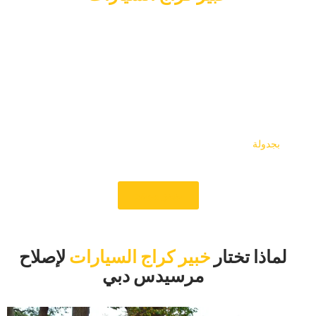
إن حجز موعد لإصلاح سيارتك مرسيدس في دبي في مركز الخدمة
الخاص بنا يضمن حصول سيارتك على رعاية واهتمام من قبل
الخبراء. يتيح لك نظام الجدولة السهل عبر الإنترنت اختيار الوقت
المناسب لزيارتك، مما يقلل من الاضطراب في يومك. فريقنا من
ميكانيكيي مرسيدس المعتمدين جاهز للتعامل مع كل شيء بدءًا من
الصيانة الروتينية وحتى الإصلاحات المعقدة باستخدام أدوات
التشخيص الحديثة والأجزاء الأصلية. نحن نقدم عملية خدمة واضحة
للغاية مع التواصل الواضح والأسعار الرخيصة، مما يضمن راحة البال.
قم
بجدولة
إصلاح سيارتك مرسيدس معنا اليوم واستمتع بجودة خدمة
لا مثيل لها وكفاءة.
‏حجز موعد‏
‏لماذا تختار‏
خبير كراج السيارات
لإصلاح
مرسيدس دبي