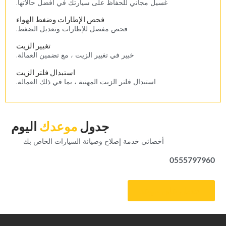
‏غسيل مجاني للحفاظ على سيارتك في أفضل حالاتها.‏
‏فحص الإطارات وضغط الهواء‏
‏فحص مفصل للإطارات وتعديل الضغط.‏
‏تغيير الزيت‏
‏خبير في تغيير الزيت ، مع تضمين العمالة.‏
‏استبدال فلتر الزيت‏
‏استبدال فلتر الزيت المهنية ، بما في ذلك العمالة.‏
‏جدول‏
‏موعدك‏
‏اليوم‏
‏أخصائي خدمة إصلاح وصيانة السيارات الخاص بك‏
0555797960
‏احصل على موعد‏