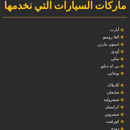
ماركات السيارات التي نخدمها
‏أبارث‏
الفا روميو
استون مارتن
أودي
بنتلي
بي ام دبليو
بوجاتي
كاديلاك
‏شانجان‏
شيفروليه
‏كرايسلر‏
سيتروين
‏كورفيت‏
دودج