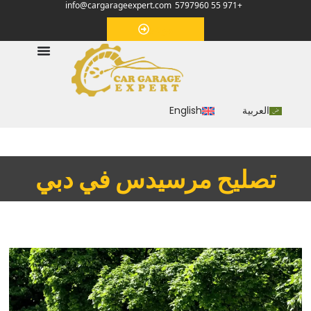
info@cargarageexpert.com
+971 55 5797960
‏موعد‏
العربية
English
تصليح مرسيدس في دبي