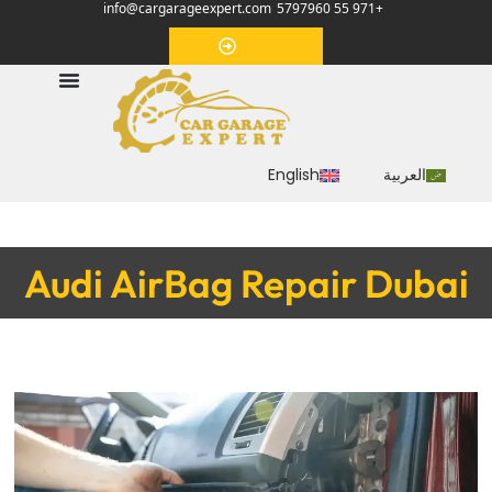
info@cargarageexpert.com
+971 55 5797960
‏موعد‏
العربية
English
Audi AirBag Repair Dubai