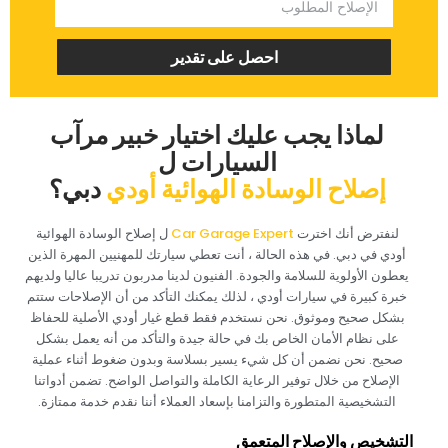
‏احصل على تقدير‏
‏لماذا يجب عليك اختيار خبير مرآب
السيارات ل‏
‏إصلاح الوسادة الهوائية أودي‏
‏دبي؟‏
‏لنفترض أنك اخترت‏
‏ل‏
‏إصلاح الوسادة الهوائية
أودي في دبي. في هذه الحالة ، أنت تعطي سيارتك للمهنيين المهرة الذين
يعطون الأولوية للسلامة والجودة. الفنيون لدينا مدربون تدريبا عاليا ولديهم
خبرة كبيرة في سيارات أودي ، لذلك يمكنك التأكد من أن الإصلاحات ستتم
بشكل صحيح وموثوق. نحن نستخدم فقط قطع غيار أودي الأصلية للحفاظ
على نظام الأمان الخاص بك في حالة جيدة والتأكد من أنه يعمل بشكل
صحيح. نحن نضمن أن كل شيء يسير بسلاسة وبدون ضغوط أثناء عملية
الإصلاح من خلال توفير الرعاية الكاملة والتواصل الواضح. تضمن أدواتنا
التشخيصية المتطورة والتزامنا بإسعاد العملاء أننا نقدم خدمة ممتازة.‏
‏التشخيص والإصلاح المتعمق‏