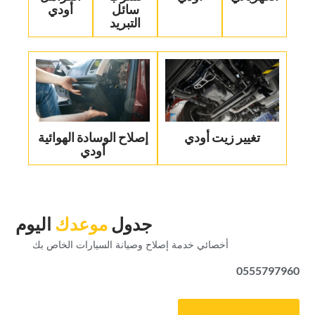
سائل
أودي‏
التبريد‏
تغيير زيت أودي
‏إصلاح الوسادة الهوائية
أودي‏
‏جدول‏
‏موعدك‏
‏اليوم‏
‏أخصائي خدمة إصلاح وصيانة السيارات الخاص بك‏
0555797960
‏احصل على موعد‏