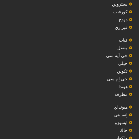
سيتروين
‏كورفيت‏
دودج
فيراري
فيات
معقل
‏جي أيه سي‏
جيلي
‏تكوين‏
جي إم سي
هوندا
مطرقة
هيونداي
إنفينيتي
‏ايسوزو‏
‏جاك‏
جاكوار