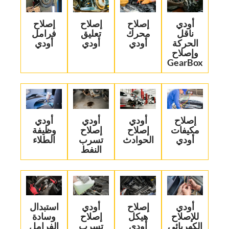
‏أودي
إصلاح
‏إصلاح
‏إصلاح
ناقل
محرك
تعليق
فرامل
الحركة
أودي
أودي‏
أودي‏
وإصلاح
GearBox‏
‏إصلاح
‏أودي
‏أودي
‏أودي
مكيفات
إصلاح
إصلاح
وظيفة
أودي‏
الحوادث‏
تسرب
الطلاء‏
النفط‏
‏أودي
‏إصلاح
‏أودي
‏استبدال
للإصلاح
هيكل
إصلاح
وسادة
الكهربائي‏
أودي‏
تسرب
الفرامل