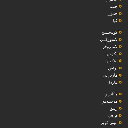
جيب
‏جيتور‏
كيا
‏كونيجسيج‏
لامبورغيني
لاند روفر
لكزس
لينكولن
‏لوتس‏
مازيراتي
مازدا
مكلارين
مرسيدس
‏زئبق‏
م جي
ميني كوبر