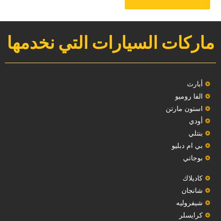
ماركات السيارات التي نخدمها
‏أبارث‏
الفا روميو
استون مارتن
أودي
بنتلي
بي ام دبليو
بوجاتي
كاديلاك
‏شانجان‏
شيفروليه
‏كرايسلر‏