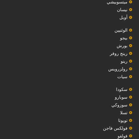
ميتسوبيشي
نيسان
أوبل
‏الوثنيين‏
بيجو
بورش
رينج روفر
رينو
رولزرويس
سيات
سكودا
‏سوبارو‏
سوزوكي
تسلا
تويوتا
فولكس فاجن
فولفو