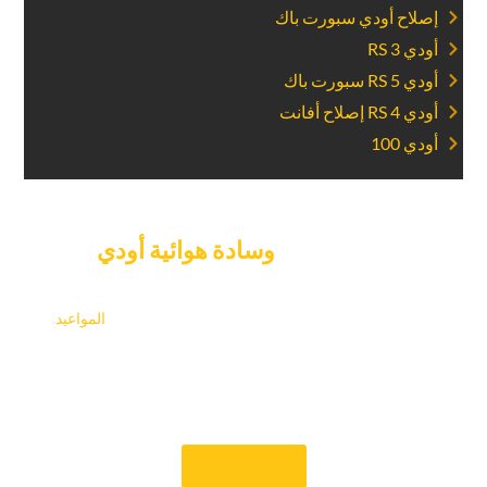
‏إصلاح أودي سبورت باك‏
‏أودي RS 3‏
‏أودي RS 5 سبورت باك‏
‏أودي RS 4 إصلاح أفانت‏
‏أودي 100‏
‏حدد موعدا لإصلاح‏
‏وسادة هوائية أودي‏
‏اليوم.‏
‏لا تخاطر بسلامتك – احصل على Car Garage Expert لإصلاح
وسادة هوائية أودي الآن. نحن نجعل من السهل تحديد ‏
‏المواعيد‏
وتقديم خدمة سريعة حتى لا يتم التخلص من خطتك. سيقوم الفنيون
المهرة لدينا بإصلاح الوسائد الهوائية الخاصة بك بسرعة وبشكل
صحيح ، مما يضمن أن سيارتك آمنة للقيادة. تواصل معنا على الفور
لإعداد اجتماع وتجربة خدمتنا الممتازة.‏
‏حجز موعد‏