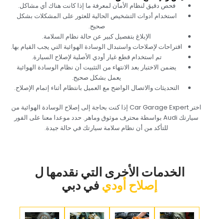
‏فحص دقيق لنظام الأمان لمعرفة ما إذا كانت هناك أي مشاكل.‏
‏استخدام أدوات التشخيص الحالية للعثور على المشكلات بشكل
صحيح.‏
‏الإبلاغ بتفصيل كبير عن حالة نظام السلامة.‏
‏اقتراحات لإصلاحات واستبدال الوسادة الهوائية التي يجب القيام بها.‏
‏تم استخدام قطع غيار أودي الأصلية لإصلاح السيارة.‏
‏يضمن الاختبار بعد الانتهاء من التثبيت أن نظام الوسادة الهوائية
يعمل بشكل صحيح.‏
‏التحديثات والاتصال الواضح مع العميل بانتظام أثناء إتمام الإصلاح.‏
‏اختر Car Garage Expert إذا كنت بحاجة إلى إصلاح الوسادة الهوائية من
سيارتك Audi بواسطة محترف موثوق وماهر. حدد موعدا معنا على الفور
للتأكد من أن نظام سلامة سيارتك في حالة جيدة.‏
‏الخدمات الأخرى التي نقدمها ل‏
إصلاح أودي
‏في دبي‏