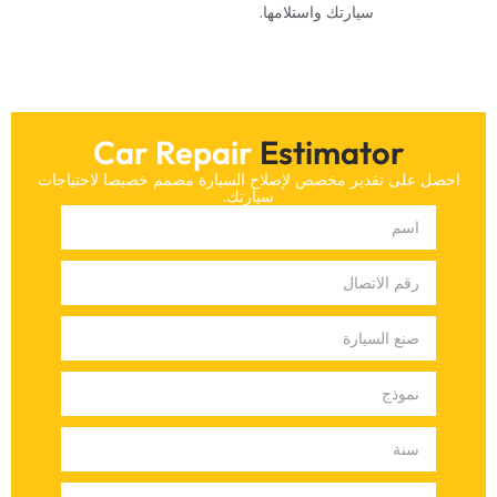
سيارتك واستلامها.‏
Car Repair
Estimator
‏احصل على تقدير مخصص لإصلاح السيارة مصمم خصيصا لاحتياجات
سيارتك.‏