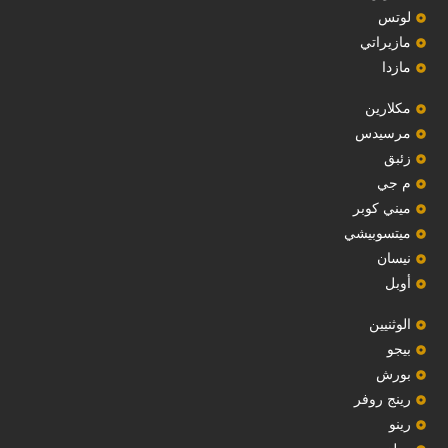
‏لوتس‏
مازيراتي
مازدا
مكلارين
مرسيدس
‏زئبق‏
م جي
ميني كوبر
ميتسوبيشي
نيسان
أوبل
‏الوثنيين‏
بيجو
بورش
رينج روفر
رينو