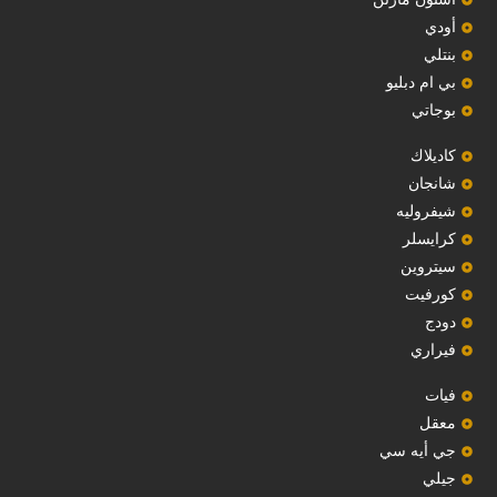
أودي
بنتلي
بي ام دبليو
بوجاتي
كاديلاك
‏شانجان‏
شيفروليه
‏كرايسلر‏
سيتروين
‏كورفيت‏
دودج
فيراري
فيات
معقل
‏جي أيه سي‏
جيلي