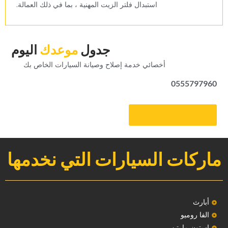
‏استبدال فلتر الزيت المهنية ، بما في ذلك العمالة.‏
‏جدول‏
‏موعدك‏
‏اليوم‏
‏أخصائي خدمة إصلاح وصيانة السيارات الخاص بك‏
0555797960
‏احصل على موعد‏
ماركات السيارات التي نخدمها
‏أبارث‏
الفا روميو
استون مارتن