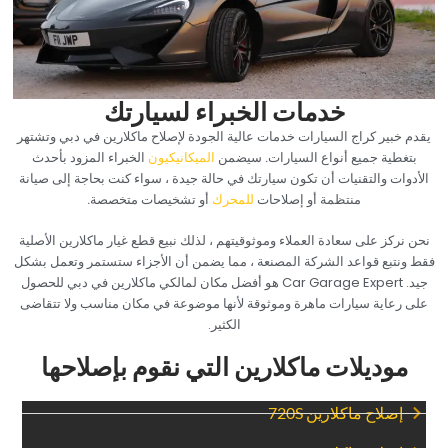
‏خدمات الخبراء لسيارتك‏
‏يقدم خبير كراج السيارات ‏
‏خدمات عالية الجودة‏
‏لإصلاح ماكلارين في دبي وتشتهر
بتغطية جميع أنواع السيارات. سيضمن
الميكانيكيون
الخبراء المزود بأحدث
الأدوات والتقنيات أن تكون سيارتك في حالة جيدة ، سواء كنت بحاجة إلى صيانة
منتظمة أو إصلاحات
للمحرك
أو تشخيصات متخصصة.‏
‏نحن نركز على سعادة العملاء وموثوقيتهم ، لذلك نبيع قطع غيار ماكلارين الأصلية
فقط ونتبع قواعد الشركة المصنعة ، مما يضمن أن الأجزاء ستستمر وتعمل بشكل
جيد. Car Garage Expert هو أفضل مكان لمالكي ماكلارين في دبي للحصول
على رعاية سيارات ماهرة وموثوقة لأنها موضوعة في مكان مناسب ولا تتقاضى
الكثير.‏
‏موديلات ماكلارين التي نقوم بإصلاحها‏
‏إصلاح ماكلارين 720S‏