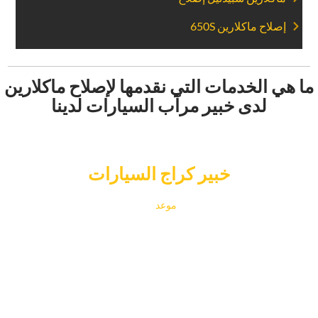
‏إصلاح ماكلارين 650S‏
‏ما هي الخدمات التي نقدمها لإصلاح ماكلارين
لدى خبير مرآب السيارات لدينا‏
‏حجز خدمة السيارات عبر الإنترنت في‏
خبير كراج السيارات
‏من المفترض أن يكون تحديد ‏
‏موعد‏
‏ مع خبير كراج السيارات في دبي
لخدمة ماكلارين أمرا سهلا ومفيدا بناء على احتياجاتك. يمكنك اختيار
الوقت المناسب لصيانة سيارتك من خلال نظام الحجز المتقدم عبر
الإنترنت ، والذي يعمل مع خطتك المزدحمة.‏
‏يكرس المتخصصون المهرة لدينا جهودهم لتقديم أفضل خدمة ممكنة
لك وضمان التعامل مع سيارتك بأقصى قدر من العناية والمهارة.
سواء كنت بحاجة إلى صيانة بسيطة أو إصلاحات كبيرة، فإن الحجز