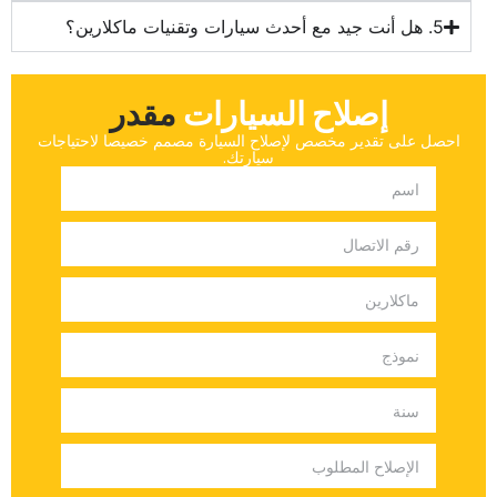
إصلاح السيارات
‏مقدر‏
‏احصل على تقدير مخصص لإصلاح السيارة مصمم خصيصا لاحتياجات
سيارتك.‏