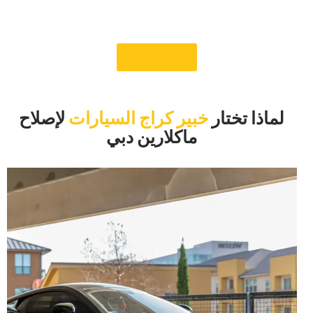
معنا يعد بتجربة احترافية خالية من الإجهاد تضمن حصول سيارتك
ماكلارين على أفضل رعاية في دبي.‏
‏حجز موعد‏
‏لماذا تختار‏
خبير كراج السيارات
‏لإصلاح
ماكلارين دبي‏