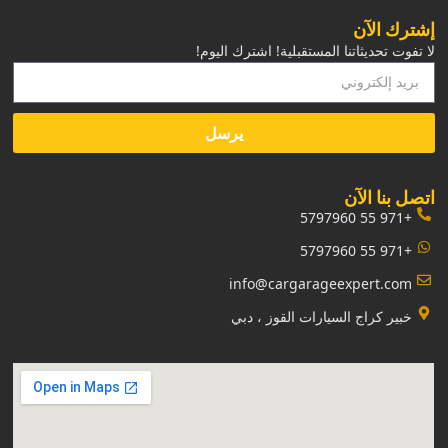
إشترك الآن
لا تفوت تحديثاتنا المستقبلية! اشترك اليوم!
يرسل
‏اتصل بنا الآن‏
+971 55 5797960
+971 55 5797960
info@cargarageexpert.com
‏خبير كراج السيارات القوز ، دبي‏