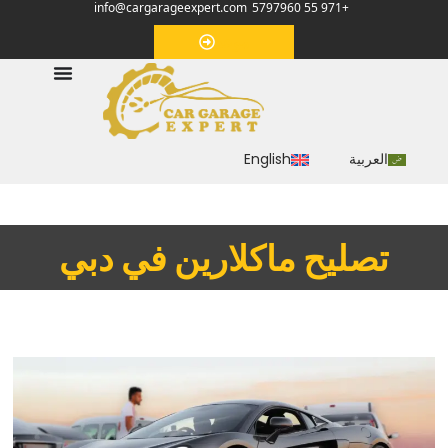
info@cargarageexpert.com
+971 55 5797960
‏موعد‏
العربية
English
‏تصليح ماكلارين‏ ‏في دبي‏