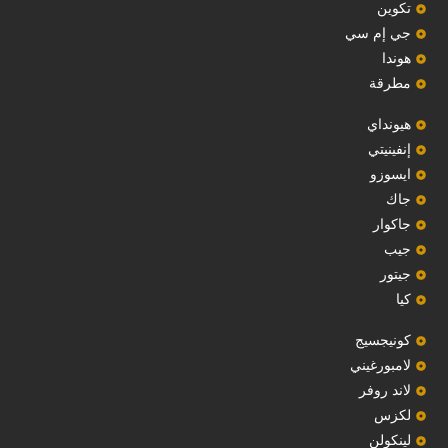
‏تكوين‏
جي إم سي
هوندا
مطرقة
هيونداي
إنفينيتي
‏ايسوزو‏
‏جاك‏
جاكوار
جيب
‏جيتور‏
كيا
‏كونيجسيج‏
لامبورغيني
لاند روفر
لكزس
لينكولن