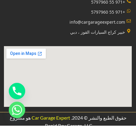
+971 55 5797960
+971 55 5797960
info@cargarageexpert.com
‏خبير كراج السيارات القوز ، دبي‏
حقوق الطبع والنشر © 2024.
Car Garage Expert
هو مشروع
.
Rapid Rev Garage،
LLC