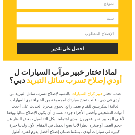
‏احصل على تقدير‏
‏لماذا تختار خبير مرآب السيارات ل‏
‏أودي إصلاح تسرب سائل التبريد‏
‏دبي؟‏
‏عندما تختار‏
‏خبير كراج السيارات‏
‏بالنسبة لإصلاح تسرب سائل التبريد من
أودي في دبي ، فأنت تمنح سيارتك لمجموعة من الخبراء ذوي المهارات
العالية المكرسين للقيام بعمل رائع. يحتوي متجرنا الحديث على أحدث
أدوات التشخيص وأفضل الأجزاء جودة لضمان أن يكون الإصلاح مثاليا ووفقا
لأعلى المعايير. نحن فخورون بمدى اهتمامنا بكل التفاصيل ، بغض النظر عن
حجم العمل أو صغره. نظرا لأننا نضع العميل في المقام الأول ولدينا خبرة
كبيرة في سيارات أودي ، يمكننا ضمان إصلاح أفضل يدوم لفترة أطول