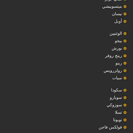
ميتسوبيشي
نيسان
أوبل
‏الوثنيين‏
بيجو
بورش
رينج روفر
رينو
رولزرويس
سيات
سكودا
‏سوبارو‏
سوزوكي
تسلا
تويوتا
فولكس فاجن