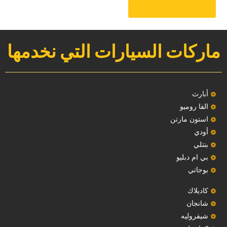
‏احصل على موعد‏
ماركات السيارات التي نخدمها
‏أبارث‏
الفا روميو
استون مارتن
أودي
بنتلي
بي ام دبليو
بوجاتي
كاديلاك
‏شانجان‏
شيفروليه