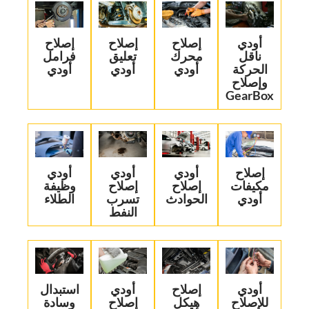
‏أودي
إصلاح
‏إصلاح
‏إصلاح
ناقل
محرك
تعليق
فرامل
الحركة
أودي
أودي‏
أودي‏
وإصلاح
GearBox‏
‏إصلاح
‏أودي
‏أودي
‏أودي
مكيفات
إصلاح
إصلاح
وظيفة
أودي‏
الحوادث‏
تسرب
الطلاء‏
النفط‏
‏أودي
‏إصلاح
‏أودي
‏استبدال
للإصلاح
هيكل
إصلاح
وسادة