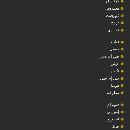
‏كرايسلر‏
سيتروين
‏كورفيت‏
دودج
فيراري
فيات
معقل
‏جي أيه سي‏
جيلي
‏تكوين‏
جي إم سي
هوندا
مطرقة
هيونداي
إنفينيتي
‏ايسوزو‏
‏جاك‏