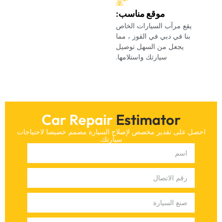
‏موقع مناسب:‏
‏يقع مرآب السيارات الخاص
بنا في دبي في القوز ، مما
يجعل من السهل توصيل
سيارتك واستلامها.‏
Car Repair
Estimator
‏احصل على تقدير مخصص لإصلاح السيارة مصمم خصيصا لاحتياجات
سيارتك.‏