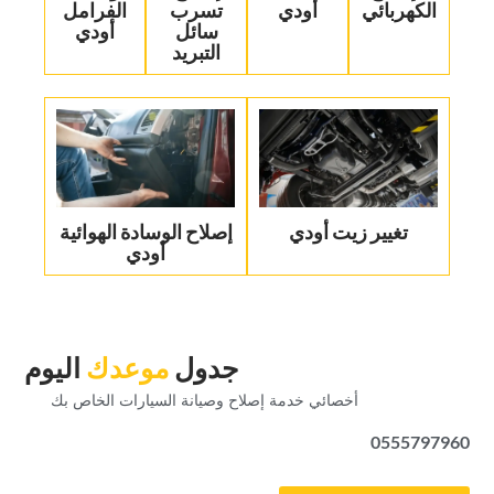
الكهربائي‏
أودي‏
تسرب
الفرامل
سائل
أودي‏
التبريد‏
تغيير زيت أودي
‏إصلاح الوسادة الهوائية
أودي‏
‏جدول‏
‏موعدك‏
‏اليوم‏
‏أخصائي خدمة إصلاح وصيانة السيارات الخاص بك‏
0555797960