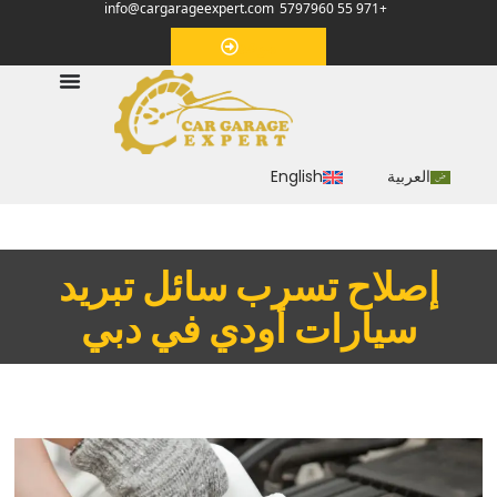
info@cargarageexpert.com
+971 55 5797960
‏موعد‏
العربية
English
إصلاح تسرب سائل تبريد
سيارات أودي في دبي