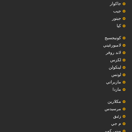
جاكوار
جيب
‏جيتور‏
كيا
‏كونيجسيج‏
لامبورغيني
لاند روفر
لكزس
لينكولن
‏لوتس‏
مازيراتي
مازدا
مكلارين
مرسيدس
‏زئبق‏
م جي
ميني كوبر