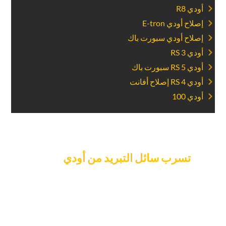
‏أودي R8‏
‏إصلاح أودي E-tron‏
‏إصلاح أودي سبورت باك‏
‏أودي RS 3‏
‏أودي RS 5 سبورت باك‏
‏أودي RS 4 إصلاح أفانت‏
‏أودي 100‏
‏احجز موعدا لإصلاح‏
‏تسرب سائل التبريد من أودي‏
‏اليوم.‏
لا تدع تسرب سائل التبريد يؤثر على أداء سيارتك. اتصل بمركز
صيانة السيارات “كار جراج إكسبرت” الآن لإصلاح تسرب سائل
التبريد في سيارتك أودي. نسهل عليك حجز المواعيد ونقدم خدمة
سريعة لتقليل وقت توقف سيارتك. يعمل فنيونا المهرة بجد لإجراء
إصلاحات فعالة لكي تعود سيارتك إلى الطريق بسرعة وأمان. اتصل