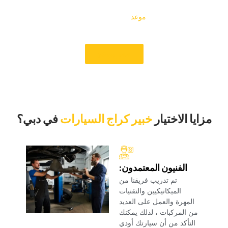
بنا فوراً لتحديد موعد واختبر الخدمة الممتازة التي تميزنا. لا تتردد،
احجز موعدك الآن.
‏موعد ‏
‏ ‏
‏اليوم للحصول على خدمة احترافية
موثوقة تعيد سيارتك إلى الطريق في حالة ممتازة‏
‏حجز موعد‏
‏مزايا الاختيار‏
خبير كراج السيارات
‏في دبي؟‏
‏الفنيون المعتمدون:‏
‏تم تدريب فريقنا من
الميكانيكيين والتقنيات
المهرة والعمل على العديد
من المركبات ، لذلك يمكنك
التأكد من أن سيارتك أودي