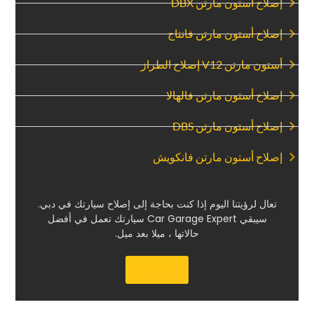
‏إصلاح أستون مارتن DBX‏
‏إصلاح أستون مارتن فانتاج‏
‏أستون مارتن V12 إصلاح الطراز‏
‏إصلاح أستون مارتن فالهالا‏
‏إصلاح أستون مارتن DBS‏
‏إصلاح أستون مارتن فانكويش‏
‏تعال لرؤيتنا اليوم إذا كنت بحاجة إلى إصلاح سيارتك في دبي.‏
‏سيبقي Car Garage Expert سيارتك تعمل في أفضل
حالاتها ، ميلا بعد ميل.‏
‏إقتبس‏