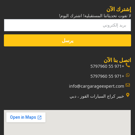
إشترك الآن
لا تفوت تحديثاتنا المستقبلية! اشترك اليوم!
يرسل
‏اتصل بنا الآن‏
+971 55 5797960
+971 55 5797960
info@cargarageexpert.com
‏خبير كراج السيارات القوز ، دبي‏