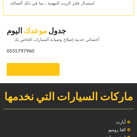
‏استبدال فلتر الزيت المهنية ، بما في ذلك العمالة.‏
‏جدول‏
‏موعدك‏
‏اليوم‏
‏أخصائي خدمة إصلاح وصيانة السيارات الخاص بك‏
0555797960
‏احصل على موعد‏
ماركات السيارات التي نخدمها
‏أبارث‏
الفا روميو