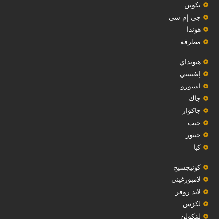
‏تكوين‏
جي إم سي
هوندا
مطرقة
هيونداي
إنفينيتي
‏ايسوزو‏
‏جاك‏
جاكوار
جيب
‏جيتور‏
كيا
‏كونيجسيج‏
لامبورغيني
لاند روفر
لكزس
لينكولن