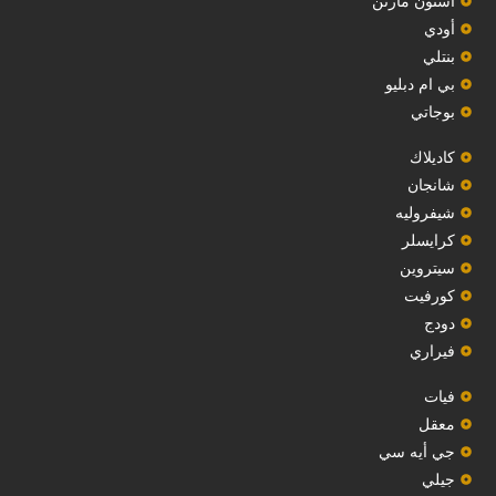
استون مارتن
أودي
بنتلي
بي ام دبليو
بوجاتي
كاديلاك
‏شانجان‏
شيفروليه
‏كرايسلر‏
سيتروين
‏كورفيت‏
دودج
فيراري
فيات
معقل
‏جي أيه سي‏
جيلي