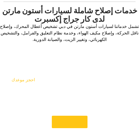
خدمات إصلاح شاملة لسيارات أستون مارتن
لدى كار جراج إكسبرت
تشمل خدماتنا لسيارات أستون مارتن في دبي تشخيص أعطال المحرك، وإصلاح
ناقل الحركة، وإصلاح مكيف الهواء، وخدمة نظام التعليق والفرامل، والتشخيص
الكهربائي، وتغيير الزيت، والصيانة الدورية.
احجز خدمة أستون مارتن في دبي
هل تحتاج إلى صيانة سيارتك أستون مارتن في دبي؟
احجز موعدك
مع كار جراج إكسبرت للحصول على تشخيص دقيق، وصيانة شاملة،
ودعم فني متخصص. نركز على تقديم خدمات موثوقة، وتوصيات
واضحة، ومساعدتك في الحفاظ على سيارتك أستون مارتن آمنة،
وسلسة الأداء، وجاهزة للانطلاق.
‏حجز موعد‏