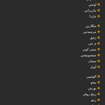
‏لوتس‏
مازيراتي
مازدا
مكلارين
مرسيدس
‏زئبق‏
م جي
ميني كوبر
ميتسوبيشي
نيسان
أوبل
‏الوثنيين‏
بيجو
بورش
رينج روفر
رينو