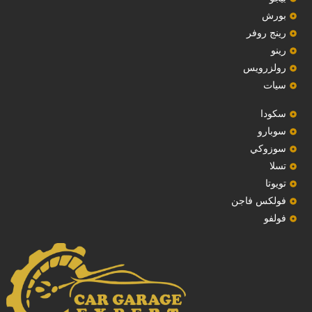
بورش
رينج روفر
رينو
رولزرويس
سيات
سكودا
‏سوبارو‏
سوزوكي
تسلا
تويوتا
فولكس فاجن
فولفو