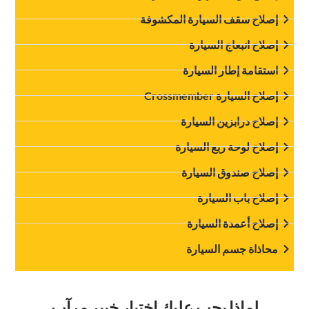
إصلاح سقف السيارة المكشوفة
‏إصلاح انبعاج السيارة‏
‏استقامة إطار السيارة‏
‏إصلاح السيارة Crossmember‏
‏إصلاح درابزين السيارة‏
‏إصلاح لوحة ربع السيارة‏
‏إصلاح صندوق السيارة‏
‏إصلاح باب السيارة‏
‏إصلاح أعمدة السيارة‏
‏محاذاة جسم السيارة‏
‏لماذا يجب عليك اختيار خبير مرآب