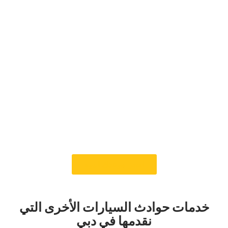
حافظ على سيارتك آمنة
ومستقرة‏
‏فيما يتعلق بإصلاح هيكل السيارة في دبي ، فإن Car
Garage Expert هو اسم يمكنك الوثوق به. نحن معروفون
بحرفيتنا عالية الجودة وخدمة العملاء الممتازة. تضمن عملية
الإصلاح الشاملة لدينا استعادة هيكل سيارتك إلى أفضل
حالاته، مما يحسن السلامة وأداء القيادة.‏
‏نحن نفخر بأنفسنا لتقديم خدمة صادقة وشفافة في كل
خطوة. نبقيك على اطلاع دائم في كل مرحلة من مراحل
إجراء الإصلاح ، من التقييم الأول إلى آخر فحوصات الجودة ،
مما يمنحك راحة البال.‏
‏احجز موعدك اليوم‏
‏خدمات حوادث السيارات الأخرى التي
نقدمها في دبي‏