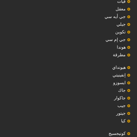
فيات
معقل
‏جي أيه سي‏
جيلي
‏تكوين‏
جي إم سي
هوندا
مطرقة
هيونداي
إنفينيتي
‏ايسوزو‏
‏جاك‏
جاكوار
جيب
‏جيتور‏
كيا
‏كونيجسيج‏