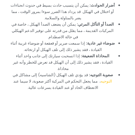
‏أضرار الحوادث:‏
‏يمكن أن يتسبب حادث بسيط في حدوث انحناءات
أو اختلال في الهيكل. قد يزداد هذا الضرر سوءا بمرور الوقت ، مما
يضر بالمناولة والسلامة.‏
‏الصدأ أو التآكل المرئي:‏
‏ يمكن أن يضعف الصدأ الهيكل ، خاصة في
المركبات القديمة ، مما يقلل من قدرته على توفير الدعم الهيكلي
في حالة الاصطدام.‏
‏ضوضاء غير عادية:‏
‏ إذا سمعت صرير أو قعقعة أو ضوضاء غريبة أثناء
القيادة ، فقد يشير ذلك إلى تلف الهيكل أو ارتخائه.‏
‏المحاذاة الضعيفة:‏
‏ إذا انسحبت سيارتك إلى جانب واحد أثناء
القيادة ، فقد يشير ذلك إلى أن الهيكل قد تعرض للخطر وأنه غير
محاذاة.‏
صعوبة التوجيه:
قد يؤدي تلف الهيكل (الشاسيه) إلى مشاكل في
التوجيه
، مما يجعل التحكم في المركبة أكثر صعوبة، لا سيما عند
الانعطاف الحاد أو عند القيادة بسرعات عالية.
‏إصلاح هيكل السيارة
الموثوق به في دبي: