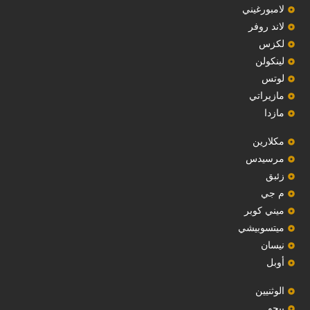
لامبورغيني
لاند روفر
لكزس
لينكولن
‏لوتس‏
مازيراتي
مازدا
مكلارين
مرسيدس
‏زئبق‏
م جي
ميني كوبر
ميتسوبيشي
نيسان
أوبل
‏الوثنيين‏
بيجو