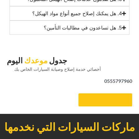
‏جدول‏
‏موعدك‏
‏اليوم‏
‏أخصائي خدمة إصلاح وصيانة السيارات الخاص بك‏
0555797960
‏احصل على موعد‏
ماركات السيارات التي نخدمها