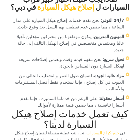
السيارات ل‏
‏إصلاح هيكل السيارة‏
‏في دبي؟‏
‏نحن نقدم خدمات إصلاح هيكل السيارة على مدار
الساعة ، مما يضمن عدم تقطعت بهم السبل بعد وقوع حادث.‏
‏المهنيين المدربين: ‏
‏يتكون موظفونا من محترفين مؤهلين تأهيلا
عاليا ومعتمدين متخصصين في إصلاح الهيكل التالف إلى حالة
جديدة.‏
‏تحول سريع:‏
‏ نحن نتفهم قيمة وقتك ونضمن إصلاحات سريعة
لهيكل السيارة دون المساس بالجودة.‏
‏مواد عالية الجودة: ‏
‏لضمان طول العمر والتشطيب الخالي من
العيوب في كل إصلاح ، فإننا نستخدم فقط أفضل المستلزمات
والأساليب.‏
‏أسعار معقولة:‏
‏ على الرغم من خدماتنا المتميزة ، فإننا نقدم
أسعارا تنافسية ، مما يضمن قيمة ممتازة لأموالك.‏
‏كيف تعمل خدمات إصلاح هيكل
السيارة لدينا؟‏
‏في‏
‏خبير كراج السيارات‏
‏، نحن نتبع عملية مفصلة لضمان إصلاح هيكل
سيارتك وفقا لأعلى المعايير. إليك كيفية عمل خدمة إصلاح الهيكل لدينا:‏