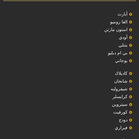
‏أبارث‏
الفا روميو
استون مارتن
أودي
بنتلي
بي ام دبليو
بوجاتي
كاديلاك
‏شانجان‏
شيفروليه
‏كرايسلر‏
سيتروين
‏كورفيت‏
دودج
فيراري