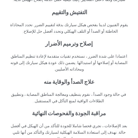
‏التفتيش والتقييم‏
‏يقوم الفنيون لدينا بفحص هيكل سيارتك بدقة لتقييم الضرر. نحدد المحاذاة
الخاطئة أو الصدأ أو التلف الهيكلي ونحدد أفضل حل للإصلاح.‏
‏إصلاح وترميم الأضرار‏
‏اعتمادا على شدة الضرر ، نستخدم تقنيات متقدمة لإعادة تنظيم المناطق
المصابة أو إصلاحها أو استبدالها. يضمن ذلك عودة هيكل سيارتك إلى قوته
ومحاذاته الأصليين.‏
‏علاج الصدأ والوقاية منه‏
‏في حالة وجود الصدأ ، نقوم بتنظيف ومعالجة المناطق المصابة ، وتطبيق
الطلاءات الواقية لمنع التآكل في المستقبل.‏
‏مراقبة الجودة والفحوصات النهائية‏
‏بعد الإصلاحات ، نجري فحصا شاملا للجودة للتأكد من أن الهيكل في أفضل
حالة. نهدف إلى استعادة السلامة الهيكلية لسيارتك والتأكد من أنها تلبي