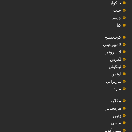
جاكوار
جيب
‏جيتور‏
كيا
‏كونيجسيج‏
لامبورغيني
لاند روفر
لكزس
لينكولن
‏لوتس‏
مازيراتي
مازدا
مكلارين
مرسيدس
‏زئبق‏
م جي
ميني كوبر