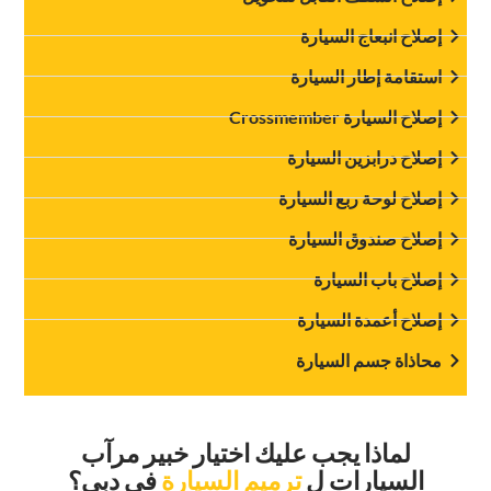
‏إصلاح انبعاج السيارة‏
‏استقامة إطار السيارة‏
‏إصلاح السيارة Crossmember‏
‏إصلاح درابزين السيارة‏
‏إصلاح لوحة ربع السيارة‏
‏إصلاح صندوق السيارة‏
‏إصلاح باب السيارة‏
‏إصلاح أعمدة السيارة‏
‏محاذاة جسم السيارة‏
‏لماذا يجب عليك اختيار خبير مرآب
السيارات ل‏
‏ترميم السيارة‏
‏في دبي؟‏