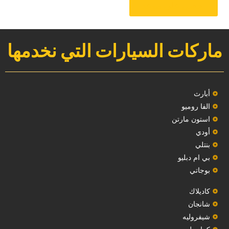
‏احصل على موعد‏
ماركات السيارات التي نخدمها
‏أبارث‏
الفا روميو
استون مارتن
أودي
بنتلي
بي ام دبليو
بوجاتي
كاديلاك
‏شانجان‏
شيفروليه