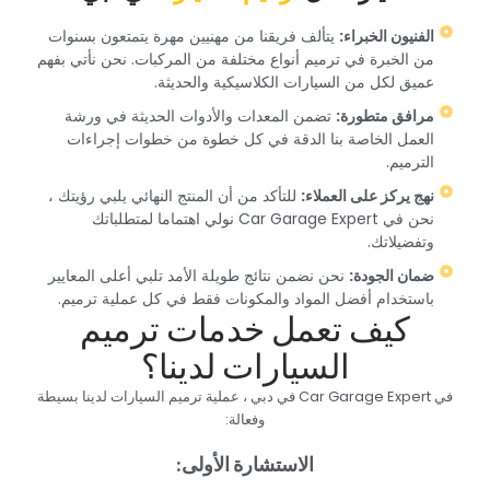
‏الفنيون الخبراء:‏
‏ يتألف فريقنا من مهنيين مهرة يتمتعون بسنوات
من الخبرة في ترميم أنواع مختلفة من المركبات. نحن نأتي بفهم
عميق لكل من السيارات الكلاسيكية والحديثة.‏
‏مرافق متطورة:‏
‏ تضمن المعدات والأدوات الحديثة في ورشة
العمل الخاصة بنا الدقة في كل خطوة من خطوات إجراءات
الترميم.‏
‏نهج يركز على العملاء:‏
‏ للتأكد من أن المنتج النهائي يلبي رؤيتك ،
نحن في Car Garage Expert نولي اهتماما لمتطلباتك
وتفضيلاتك.‏
‏ضمان الجودة:‏
‏ نحن نضمن نتائج طويلة الأمد تلبي أعلى المعايير
باستخدام أفضل المواد والمكونات فقط في كل عملية ترميم.‏
‏كيف تعمل خدمات ترميم
السيارات لدينا؟‏
‏في Car Garage Expert في دبي ، عملية ترميم السيارات لدينا بسيطة
وفعالة:‏
‏الاستشارة الأولى:‏