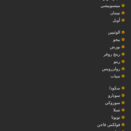
ميتسوبيشي
نيسان
أوبل
‏الوثنيين‏
بيجو
بورش
رينج روفر
رينو
رولزرويس
سيات
سكودا
‏سوبارو‏
سوزوكي
تسلا
تويوتا
فولكس فاجن