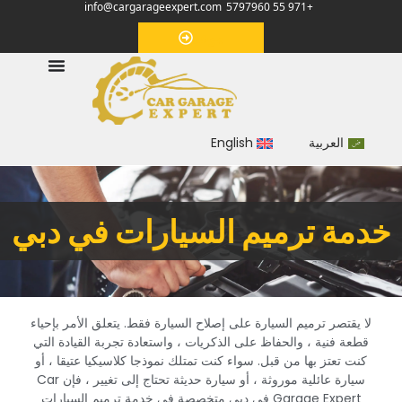
info@cargarageexpert.com
+971 55 5797960
‏موعد‏
العربية
English
‏خدمة ترميم السيارات في دبي‏
‏لا يقتصر ترميم السيارة على إصلاح السيارة فقط. يتعلق الأمر بإحياء
قطعة فنية ، والحفاظ على الذكريات ، واستعادة تجربة القيادة التي
كنت تعتز بها من قبل. سواء كنت تمتلك نموذجا كلاسيكيا عتيقا ، أو
سيارة عائلية موروثة ، أو سيارة حديثة تحتاج إلى تغيير ، فإن Car
Garage Expert في دبي متخصصة في خدمة ترميم السيارات