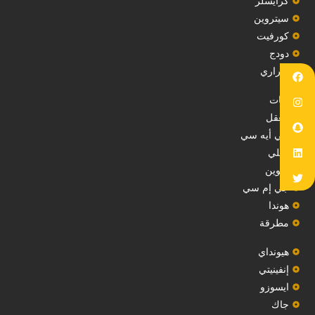
‏كرايسلر‏
سيتروين
‏كورفيت‏
دودج
فيراري
فيات
معقل
‏جي أيه سي‏
جيلي
‏تكوين‏
جي إم سي
هوندا
مطرقة
هيونداي
إنفينيتي
‏ايسوزو‏
‏جاك‏