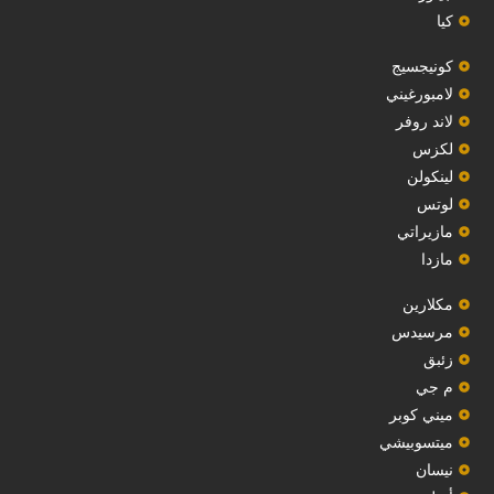
كيا
‏كونيجسيج‏
لامبورغيني
لاند روفر
لكزس
لينكولن
‏لوتس‏
مازيراتي
مازدا
مكلارين
مرسيدس
‏زئبق‏
م جي
ميني كوبر
ميتسوبيشي
نيسان