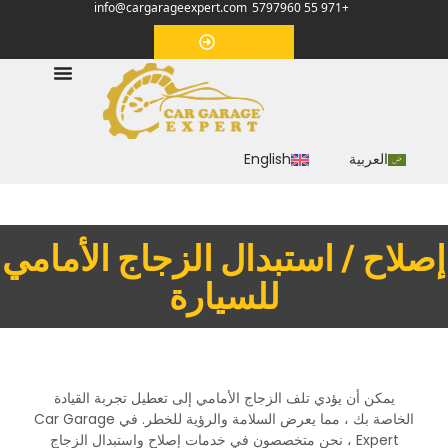
info@cargarageexpert.com
+971 55 5797960
‏موعد‏
العربية
English
‏إصلاح / استبدال الزجاج الأمامي
للسيارة‏
‏يمكن أن يؤدي تلف الزجاج الأمامي إلى تعطيل تجربة القيادة
الخاصة بك ، مما يعرض السلامة والرؤية للخطر. في Car Garage
Expert ، نحن متخصصون في خدمات إصلاح واستبدال الزجاج