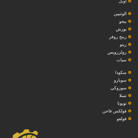
أوبل
‏الوثنيين‏
بيجو
بورش
رينج روفر
رينو
رولزرويس
سيات
سكودا
‏سوبارو‏
سوزوكي
تسلا
تويوتا
فولكس فاجن
فولفو