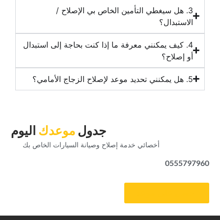
‏3. هل سيغطي التأمين الخاص بي الإصلاح /
الاستبدال؟‏
‏4. كيف يمكنني معرفة ما إذا كنت بحاجة إلى استبدال
أو إصلاح؟‏
‏جدول‏
‏موعدك‏
‏اليوم‏
‏أخصائي خدمة إصلاح وصيانة السيارات الخاص بك‏
0555797960
‏احصل على موعد‏