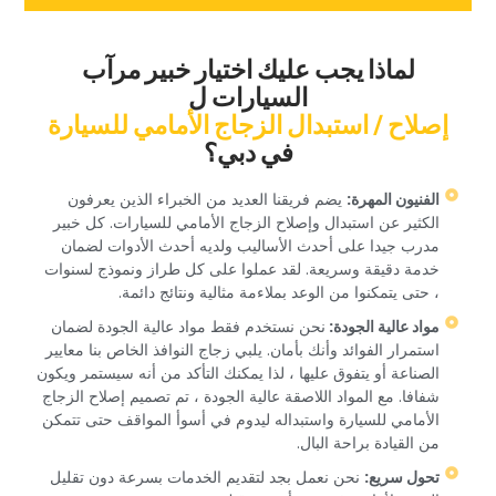
‏لماذا يجب عليك اختيار خبير مرآب
السيارات ل‏
‏إصلاح / استبدال الزجاج الأمامي للسيارة‏
‏في دبي؟‏
‏الفنيون المهرة:‏
‏ يضم فريقنا العديد من الخبراء الذين يعرفون
الكثير عن استبدال وإصلاح الزجاج الأمامي للسيارات. كل خبير
مدرب جيدا على أحدث الأساليب ولديه أحدث الأدوات لضمان
خدمة دقيقة وسريعة. لقد عملوا على كل طراز ونموذج لسنوات
، حتى يتمكنوا من الوعد بملاءمة مثالية ونتائج دائمة.‏
‏مواد عالية الجودة: ‏
‏نحن نستخدم فقط مواد عالية الجودة لضمان
استمرار الفوائد وأنك بأمان. يلبي زجاج النوافذ الخاص بنا معايير
الصناعة أو يتفوق عليها ، لذا يمكنك التأكد من أنه سيستمر ويكون
شفافا. مع المواد اللاصقة عالية الجودة ، تم تصميم إصلاح الزجاج
الأمامي للسيارة واستبداله ليدوم في أسوأ المواقف حتى تتمكن
من القيادة براحة البال.‏
‏تحول سريع:‏
‏ نحن نعمل بجد لتقديم الخدمات بسرعة دون تقليل