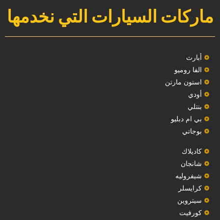
ماركات السيارات التي نخدمها
‏أبارث‏
الفا روميو
استون مارتن
أودي
بنتلي
بي ام دبليو
بوجاتي
كاديلاك
‏شانجان‏
شيفروليه
‏كرايسلر‏
سيتروين
‏كورفيت‏