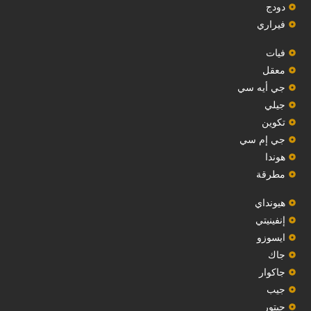
دودج
فيراري
فيات
معقل
‏جي أيه سي‏
جيلي
‏تكوين‏
جي إم سي
هوندا
مطرقة
هيونداي
إنفينيتي
‏ايسوزو‏
‏جاك‏
جاكوار
جيب
‏جيتور‏