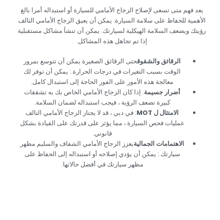
‏يعد فهم متى تسعى لإصلاح الزجاج الأمامي للسيارة أو استبداله أمرا بالغ
الأهمية للحفاظ على سلامة السيارة. يمكن أن يعيق الزجاج الأمامي التالف
رؤيتك ويضعف السلامة الهيكلية لسيارتك. يمكن أن تنشأ مشاكل مستقبلية
إذا تم تجاهل هذه المشاكل.‏
‏الرقائق والشقوق‏
‏حتى الرقائق الصغيرة يمكن أن تتوسع بمرور
الوقت بسبب التغيرات في درجات الحرارة.: يمكن أن توفر لك
معالجة هذه الأمور على الفور الحاجة إلى استبدال كامل.‏
‏أضرار جسيمة‏
‏: إذا كان الزجاج الأمامي الخاص بك به تشققات
كبيرة تضعف الرؤية ، فيجب استبداله لضمان السلامة.‏
‏الامتثال ل MOT‏
‏: في دبي ، قد لا يجتاز الزجاج الأمامي التالف
عمليات فحص السيارة ، مما يؤثر على قدرتك على القيادة بشكل
قانوني.‏
‏الاهتمامات الجمالية‏
‏يعزز الزجاج الأمامي الشفاف والسليم مظهر
سيارتك.: يمكن أن يؤدي إصلاحه أو استبداله إلى الحفاظ على
مظهر سيارتك في أفضل حالاتها.‏
‏خدمات إصلاح / استبدال