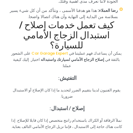
الجودة لأننا نعرف مدى أهمية وقتك.‏
‏رضا العملاء: ‏
‏هذا هو هدفنا الأسمى ، ونتأكد من أن كل شيء يسير
بسلاسة من البداية إلى النهاية وأن هناك اتصالا واضحا.‏
‏كيف تعمل خدمات إصلاح /
استبدال الزجاج الأمامي
للسيارة؟‏
‏يمكن أن يساعدك ‏
‏فهم عمليتنا في‏
‏على الشعور
بالثقة في ‏
‏إصلاح الزجاج الأمامي لسيارتك واستبداله‏
‏اختيار. إليك كيفية
عملنا:‏
‏التفتيش‏
‏:‏ ‏ ‏
‏يقوم الفنيون لدينا بتقييم الضرر لتحديد ما إذا كان الإصلاح أو الاستبدال
ضروريا.‏
‏إصلاح / استبدال‏
‏:‏
‏نملأ الرقاقة أو الكراك باستخدام راتنج متخصص إذا كان قابلا للإصلاح. إذا
كانت هناك حاجة إلى الاستبدال ، فإننا نزيل الزجاج الأمامي التالف بعناية.‏