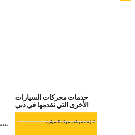
محركك ي
تقنيونا المعتمدون بتشخيص دقيق لتحديد سبب عدم 
‏خدمات محركات السيارات
الأخرى التي نقدمها في دبي‏
‏إعادة بناء محرك السيارة‏
‏تقدم 