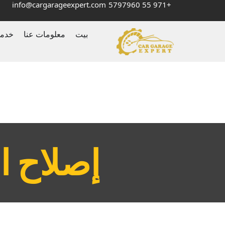
info@cargarageexpert.com
+971 55 5797960
بيت
معلومات عنا
خدم
‏إصلاح 