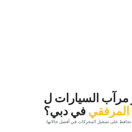
 أخرى‏
 مشاكل العمود المرفقي تضر بصحة وكفاءة محركك. نحن نقدم خدمات إصلاح العمود المرفقي الماهرة في Car Garage لمساعدة محركك على الاستمرار لفترة أطول. يقوم
بنا لإعداد فحص ماهر وإصلاح واستعادة قوة محرك
ر مرآب السيارات ل‏
 المرفقي‏
‏في دبي؟‏
 تحافظ على تشغيل المحركات في أفضل حالاتها:‏