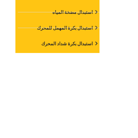
‏استبدال مضخة المياه‏
‏استبدال بكرة المهمل للمحرك‏
‏استبدال بكرة شداد المحرك‏