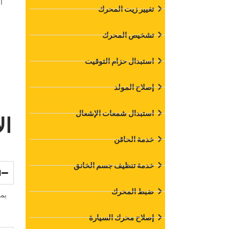
‏
‏تغيير زيت المحرك‏
‏تشخيص المحرك‏
‏استبدال حزام التوقيت‏
‏إصلاح المولد‏
‏استبدال شمعات الإشعال‏
‏ا
‏خدمة الحاقن‏
‏خدمة تنظيف جسم الخانق‏
ضبط المحرك
‏يم
‏إصلاح محرك السيارة‏