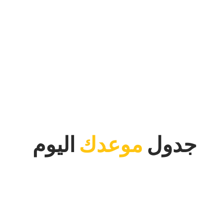
‏جدول‏
‏موعدك‏
‏اليوم‏