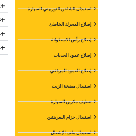
‏استبدال الشاحن التوربيني للسيارة‏
‏إصلاح المحرك الخاطئ‏
‏إصلاح رأس الاسطوانة‏
‏إصلاح عمود الحدبات‏
‏إصلاح العمود المرفقي‏
‏استبدال مضخة الزيت‏
‏تنظيف مكربن السيارة‏
‏استبدال حزام السربنتين‏
‏استبدال ملف الإشعال‏