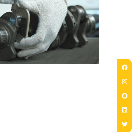
‏إصلاح العمو