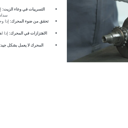
‏التسريبات في وعاء الزيت:‏
‏ ‏
‏
سدادة
‏تحقق من ضوء المحرك:‏
‏ إذا 
‏الاهتزازات في المحرك:‏
‏ ‏
‏إذا 
‏المحرك لا يعمل بشكل جيد:‏
د المرفقي الاحترافي ف