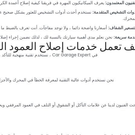
لفنيون المعتمدون: ‏
‏يعرف الميكانيكيون المهرة في فريقنا كيفية إصلاح أعمدة الكرن
دوات التشخيص المتقدمة:‏
‏ نستخدم أحدث أدوات التشخيص للعثور بشكل صحيح ع
محرك.‏
لتسعير الشفاف:‏
‏ أسعارنا واضحة دائما ، ولا توجد مفاجآت. أنت تعرف بالضبط ما ا
دمة سريعة:‏
‏ نحن نعلم مدى أهمية سيارتك بالنسبة لك ، لذلك نضمن إجراء إصلا
يف تعمل خدمات إصلاح العمود الم
‏في Car Garage Expert ، نستخدم تقنية منهجية للتأكد من أن إصلاحات العمود المرفقي لدينا صحيحة وفعالة:‏
‏نحن نستخدم أدوات عالية التقنية لمعرفة الخطأ في المحرك والأجزا
بحث الفنيون لدينا عن علامات التآكل أو الشقوق أو التلف في العمود المرفقي و