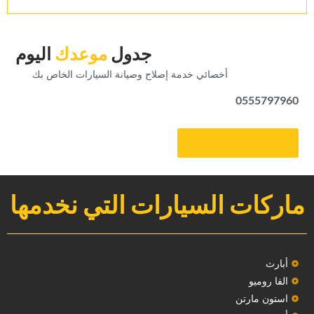
‏جدول‏
‏موعدك‏
‏اليوم‏
‏أخصائي خدمة إصلاح وصيانة السيارات الخاص بك‏
0555797960
‏احصل على موعد‏
ماركات السيارات التي نخدمها
‏أبارث‏
الفا روميو
استون مارتن