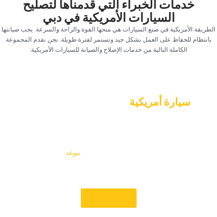
‏خدمات الخبراء التي قدمناها لتصليح
السيارات الأمريكية في دبي‏
‏الطريقة الأمريكية في صنع السيارات هي منحها القوة والراحة والسرعة. يجب صيانتها
بانتظام للحفاظ على العمل بشكل جيد وتستمر لفترة طويلة. نحن نقدم المجموعة
الكاملة التالية من خدمات الإصلاح والصيانة للسيارات الأمريكية:‏
‏قم بإعداد اجتماع اليوم! اعتني جيدا ب‏
‏سيارة أمريكية‏
‏في خبير كراج السيارات‏
‏في كار جراج إكسبرت ، نقدم خدمات إصلاح السيارات الأمريكية
المتخصصة للحفاظ على تشغيل سيارتك بشكل جيد وموثوق. لا
تنتظر حتى تزداد المشاكل البسيطة سوءا وتكلف الكثير لإصلاحها.
احصل على فحص احترافي اليوم واحجز‏
‏ موعد‏
‏! بفضل أسعارنا
الواضحة وخدمة الخبراء والتحول السريع ، ستعمل سيارتك الأمريكية
بسلاسة على طرق دبي.‏
‏حجز موعد‏