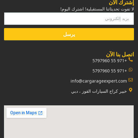
إشترك الآن
لا تفوت تحديثاتنا المستقبلية! اشترك اليوم!
يرسل
‏اتصل بنا الآن‏
+971 55 5797960
+971 55 5797960
info@cargarageexpert.com
‏خبير كراج السيارات القوز ، دبي‏