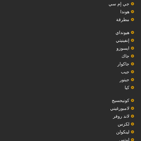
جي إم سي
هوندا
مطرقة
هيونداي
إنفينيتي
‏ايسوزو‏
‏جاك‏
جاكوار
جيب
‏جيتور‏
كيا
‏كونيجسيج‏
لامبورغيني
لاند روفر
لكزس
لينكولن
‏لوتس‏