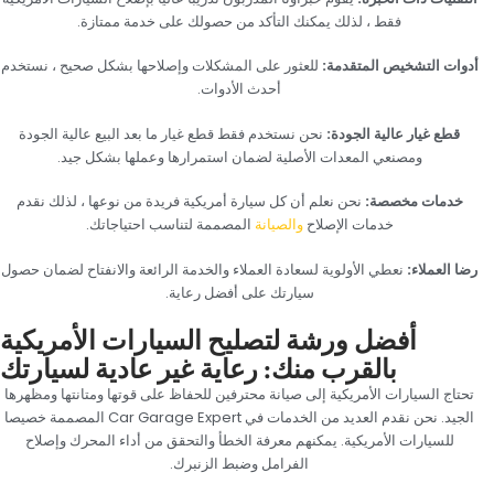
فقط ، لذلك يمكنك التأكد من حصولك على خدمة ممتازة.‏
‏أدوات التشخيص المتقدمة:‏
‏ ‏
‏للعثور على المشكلات وإصلاحها بشكل صحيح ، نستخدم
أحدث الأدوات.‏
‏قطع غيار عالية الجودة:‏
‏ ‏
‏نحن نستخدم فقط قطع غيار ما بعد البيع عالية الجودة
ومصنعي المعدات الأصلية لضمان استمرارها وعملها بشكل جيد.‏
‏خدمات مخصصة:‏‏
‏‏
نحن نعلم أن كل سيارة أمريكية فريدة من نوعها ، لذلك نقدم
خدمات الإصلاح
والصيانة
المصممة لتناسب احتياجاتك.‏
‏رضا العملاء:‏
‏ ‏
‏نعطي الأولوية لسعادة العملاء والخدمة الرائعة والانفتاح لضمان حصول
سيارتك على أفضل رعاية.‏
‏أفضل ورشة لتصليح السيارات الأمريكية
بالقرب منك: رعاية غير عادية لسيارتك‏
‏تحتاج السيارات الأمريكية إلى صيانة محترفين للحفاظ على قوتها ومتانتها ومظهرها
الجيد. نحن نقدم العديد من الخدمات في Car Garage Expert المصممة خصيصا
للسيارات الأمريكية. يمكنهم معرفة الخطأ والتحقق من أداء المحرك وإصلاح
الفرامل وضبط الزنبرك.‏