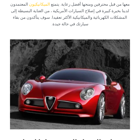
معها من قبل محترفين ومنحها أفضل رعاية. يتمتع
الميكانيكيون
المعتمدون
لدينا بخبرة كبيرة في إصلاح السيارات الأمريكية ، من العناية البسيطة إلى
المشكلات الكهربائية والميكانيكية الأكثر تعقيدا. سوف يتأكدون من بقاء
سيارتك في حالة جيدة.‏