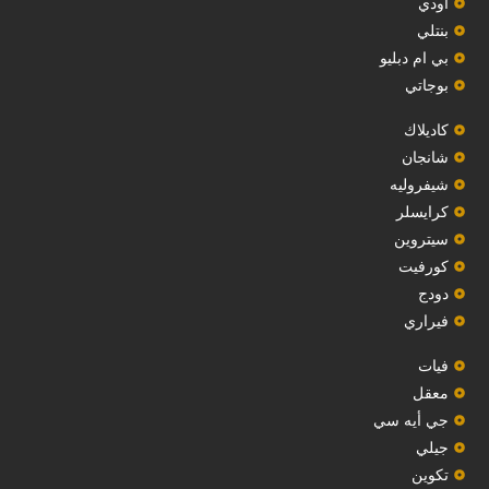
أودي
بنتلي
بي ام دبليو
بوجاتي
كاديلاك
‏شانجان‏
شيفروليه
‏كرايسلر‏
سيتروين
‏كورفيت‏
دودج
فيراري
فيات
معقل
‏جي أيه سي‏
جيلي
‏تكوين‏