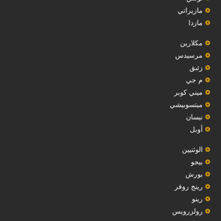
مازيراتي
مازدا
مكلارين
مرسيدس
‏زئبق‏
م جي
ميني كوبر
ميتسوبيشي
نيسان
أوبل
‏الوثنيين‏
بيجو
بورش
رينج روفر
رينو
رولزرويس