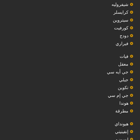
شيفروليه
‏كرايسلر‏
سيتروين
‏كورفيت‏
دودج
فيراري
فيات
معقل
‏جي أيه سي‏
جيلي
‏تكوين‏
جي إم سي
هوندا
مطرقة
هيونداي
إنفينيتي
‏ايسوزو‏