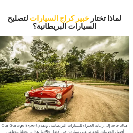
‏لماذا تختار‏
خبير كراج السيارات
‏لتصليح
السيارات البريطانية؟‏
‏هناك حاجة إلى رعاية الخبراء للسيارات البريطانية ، ويقدم Car Garage Expert
أفضل الخدمات للحفاظ على سيارتك في أفضل حالاتها. هذا ما يجعلنا مختلفين:‏