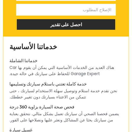
‏احصل على تقدير‏
‏خدماتنا الأساسية‏
‏خدماتنا الشاملة‏
‏هناك العديد من الخدمات الأساسية التي يمكن أن يقوم بها Car
Garage Expert للحفاظ على سيارتك في حالة جيدة.‏
‏خدمة كاملة تعتني باستلام سيارتك وتسليمها‏
‏نحن نقدم خدمة استلام وتوصيل سهلة الاستخدام لسيارتك ، حتى
تتمكن من الاعتناء بسيارتك دون تغيير خططك.‏
‏فحص صحة السيارة بزاوية 360 درجة‏
‏يضمن فحصنا الصحي أن سيارتك تعمل بشكل مثالي. نتحقق بعناية
من سيارتك بحثا عن المشاكل ونعثر عليها ونصلاحها على الفور.‏
غسيل سيارة