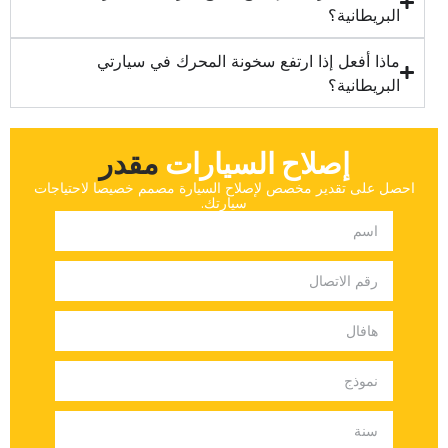
البريطانية؟‏
‏ماذا أفعل إذا ارتفع سخونة المحرك في سيارتي
البريطانية؟‏
إصلاح السيارات
‏مقدر‏
‏احصل على تقدير مخصص لإصلاح السيارة مصمم خصيصا لاحتياجات
سيارتك.‏