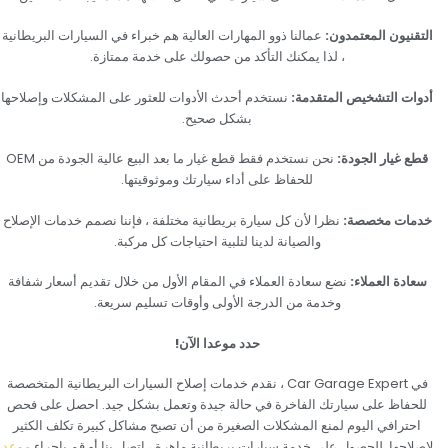
‏التقنيون المعتمدون: ‏
‏عمالنا ذوو المهارات العالية هم خبراء في السيارات البريطانية
، لذا يمكنك التأكد من حصولك على خدمة ممتازة.‏
‏أدوات التشخيص المتقدمة: ‏
‏نستخدم أحدث الأدوات للعثور على المشكلات وإصلاحها
بشكل صحيح.‏
‏قطع غيار الجودة: ‏
‏نحن نستخدم فقط قطع غيار ما بعد البيع عالية الجودة من OEM
للحفاظ على أداء سيارتك وموثوقيتها.‏
‏خدمات مخصصة: ‏
‏نظرا لأن كل سيارة بريطانية مختلفة ، فإننا نصمم خدمات الإصلاح
والصيانة لدينا لتلبية احتياجات كل مركبة.‏
‏سعادة العملاء: ‏
‏نضع سعادة العملاء في المقام الأول من خلال تقديم أسعار شفافة
وخدمة من الدرجة الأولى وأوقات تسليم سريعة.‏
‏حدد موعدا الآن!‏
‏في Car Garage Expert ، نقدم خدمات إصلاح السيارات البريطانية المتخصصة
للحفاظ على سيارتك الفاخرة في حالة جيدة وتعمل بشكل جيد. احصل على فحص
احترافي اليوم لمنع المشكلات الصغيرة من أن تصبح مشاكل كبيرة تكلف الكثير
لإصلاحها. للحصول على خدمة سيارات بريطانية ماهرة ، اتصل بنا أو قم بإجراء‏
‏موعد‏