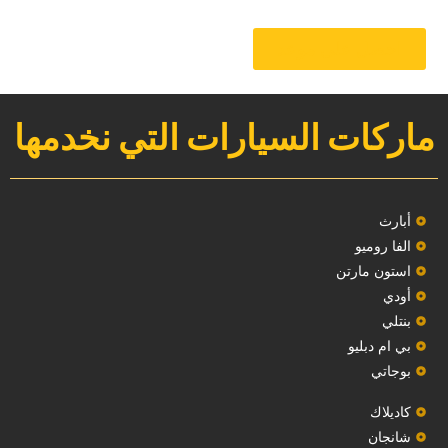
‏احصل على موعد‏
ماركات السيارات التي نخدمها
‏أبارث‏
الفا روميو
استون مارتن
أودي
بنتلي
بي ام دبليو
بوجاتي
كاديلاك
‏شانجان‏