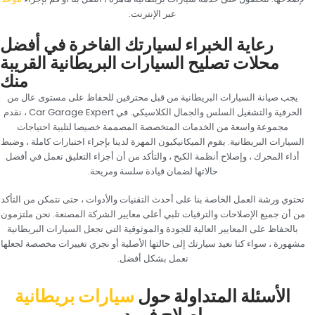
عبر الإنترنت.‏
‏رعاية الخبراء لسيارتك الفاخرة في أفضل
محلات تصليح السيارات البريطانية القريبة
منك‏
‏يجب صيانة السيارات البريطانية من قبل محترفين للحفاظ على مستوى عال من
الحرفية والتشغيل السلس والجمال الكلاسيكي. في Car Garage Expert ، نقدم
مجموعة واسعة من الخدمات المتخصصة المصممة خصيصا لتلبية احتياجات
السيارات البريطانية. يقوم الميكانيكيون المهرة لدينا بإجراء اختبارات كاملة ، وضبط
أداء المحرك ، وإصلاح أنظمة الكبح ، والتأكد من أن أجزاء التعليق تعمل في أفضل
حالاتها لضمان قيادة سلسة ومريحة.‏
‏تحتوي ورشة العمل الخاصة بنا على أحدث التقنيات والأدوات ، حتى نتمكن من التأكد
من أن جميع الإصلاحات والترقيات تلبي أعلى معايير الشركة المصنعة. نحن ملتزمون
بالحفاظ على المعايير العالية للجودة والموثوقية التي تجعل السيارات البريطانية
مشهورة ، سواء كنا نعيد سيارتك إلى حالتها الأصلية أو نجري تغييرات مخصصة لجعلها
تعمل بشكل أفضل.‏
‏الأسئلة المتداولة حول‏
‏سيارات بريطانية‏
‏إصلاح في دبي‏