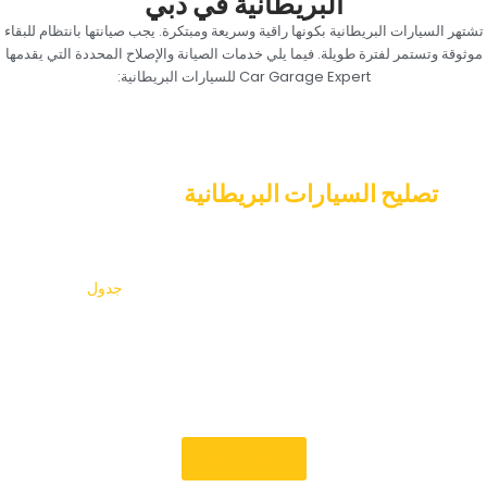
البريطانية في دبي‏
‏تشتهر السيارات البريطانية بكونها راقية وسريعة ومبتكرة. يجب صيانتها بانتظام للبقاء
موثوقة وتستمر لفترة طويلة. فيما يلي خدمات الصيانة والإصلاح المحددة التي يقدمها
Car Garage Expert للسيارات البريطانية:‏
‏قم بإعداد اجتماع اليوم! اعتني جيدا ب‏
‏تصليح السيارات البريطانية‏
‏في خبير كراج
السيارات‏
‏في Car Garage Expert ، نحن متخصصون في إصلاح السيارات
البريطانية حتى تستمر في العمل في أفضل حالاتها.‏
‏جدول‏
‏فحص
احترافي اليوم لتجنب أن تصبح المشاكل البسيطة إصلاحات باهظة
الثمن. ستجعل أسعارنا الشفافة وخدمة الخبراء ووقت الإرجاع
السريع قيادة سيارتك البريطانية على طرق دبي أمرا سهلا. يمكن
للميكانيكيين المهرة لدينا إصلاح سيارتك البريطانية. انقر هنا لتحديد
موعد ، أو اتصل بنا الآن!‏
‏حجز موعد‏