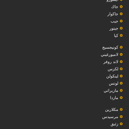
‏جاك‏
جاكوار
جيب
‏جيتور‏
كيا
‏كونيجسيج‏
لامبورغيني
لاند روفر
لكزس
لينكولن
‏لوتس‏
مازيراتي
مازدا
مكلارين
مرسيدس
‏زئبق‏