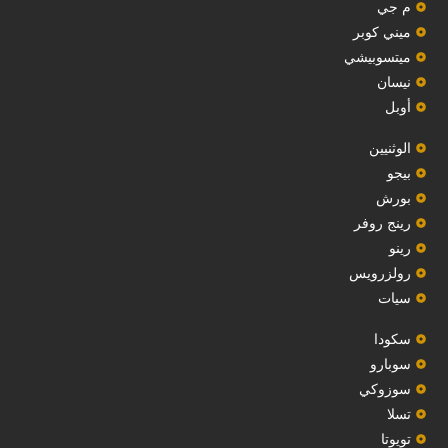
م جي
ميني كوبر
ميتسوبيشي
نيسان
أوبل
‏الوثنيين‏
بيجو
بورش
رينج روفر
رينو
رولزرويس
سيات
سكودا
‏سوبارو‏
سوزوكي
تسلا
تويوتا