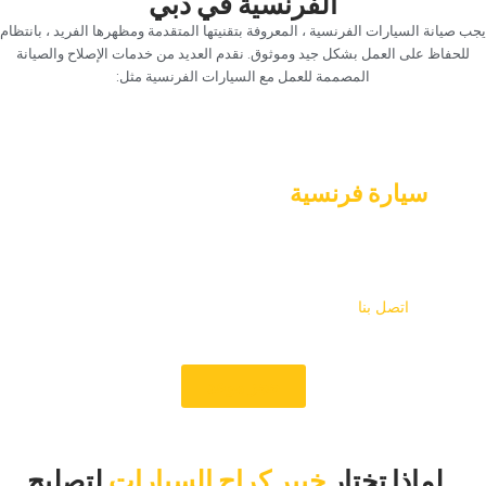
الفرنسية في دبي‏
‏يجب صيانة السيارات الفرنسية ، المعروفة بتقنيتها المتقدمة ومظهرها الفريد ، بانتظام
للحفاظ على العمل بشكل جيد وموثوق. نقدم العديد من خدمات الإصلاح والصيانة
المصممة للعمل مع السيارات الفرنسية مثل:‏
‏قم بإعداد اجتماع اليوم! اعتني جيدا ب‏
‏سيارة فرنسية‏
‏في خبير كراج السيارات‏
‏هنا في Car Garage Expert ، نريد التأكد من أن سيارتك الفرنسية
تعمل بسرعة وكفاءة. حدد موعدا لفحص احترافي أو خدمة إصلاح
اليوم – لا تنتظر حتى تتفاقم المشكلات الصغيرة وتكلفك الكثير من
المال.‏
‏اتصل بنا‏
‏ أو احجز عبر الإنترنت للحصول على رعاية متخصصة
تناسب احتياجات سيارتك.‏
‏حجز موعد‏
‏لماذا تختار‏
خبير كراج السيارات
‏لتصليح