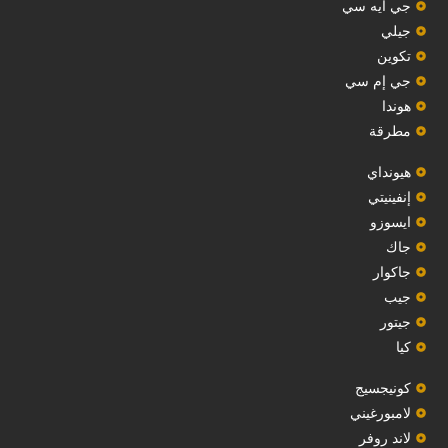
‏جي أيه سي‏
جيلي
‏تكوين‏
جي إم سي
هوندا
مطرقة
هيونداي
إنفينيتي
‏ايسوزو‏
‏جاك‏
جاكوار
جيب
‏جيتور‏
كيا
‏كونيجسيج‏
لامبورغيني
لاند روفر