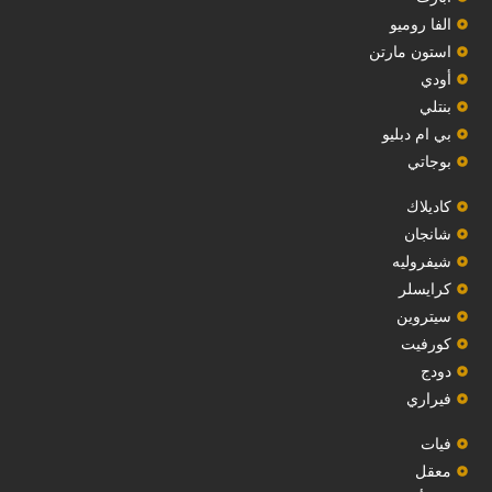
الفا روميو
استون مارتن
أودي
بنتلي
بي ام دبليو
بوجاتي
كاديلاك
‏شانجان‏
شيفروليه
‏كرايسلر‏
سيتروين
‏كورفيت‏
دودج
فيراري
فيات
معقل