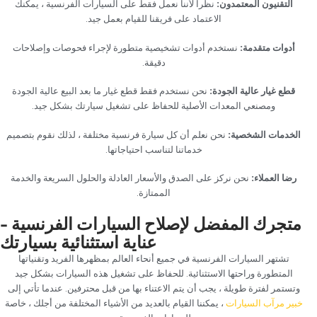
‏التقنيون المعتمدون:‏
‏ نظرا لأننا نعمل فقط على السيارات الفرنسية ، يمكنك
الاعتماد على فريقنا للقيام بعمل جيد.‏
‏أدوات متقدمة:‏
‏ نستخدم أدوات تشخيصية متطورة لإجراء فحوصات وإصلاحات
دقيقة.‏
‏قطع غيار عالية الجودة:‏
‏ نحن نستخدم فقط قطع غيار ما بعد البيع عالية الجودة
ومصنعي المعدات الأصلية للحفاظ على تشغيل سيارتك بشكل جيد.‏
‏الخدمات الشخصية: ‏
‏نحن نعلم أن كل سيارة فرنسية مختلفة ، لذلك نقوم بتصميم
خدماتنا لتناسب احتياجاتها.‏
‏رضا العملاء:‏
‏ نحن نركز على الصدق والأسعار العادلة والحلول السريعة والخدمة
الممتازة.‏
‏متجرك المفضل لإصلاح السيارات الفرنسية -
عناية استثنائية بسيارتك‏
‏تشتهر السيارات الفرنسية في جميع أنحاء العالم بمظهرها الفريد وتقنياتها
المتطورة وراحتها الاستثنائية. للحفاظ على تشغيل هذه السيارات بشكل جيد
وتستمر لفترة طويلة ، يجب أن يتم الاعتناء بها من قبل محترفين. عندما تأتي إلى‏
‏خبير مرآب السيارات‏
‏ ‏
‏، يمكننا القيام بالعديد من الأشياء المختلفة من أجلك ، خاصة