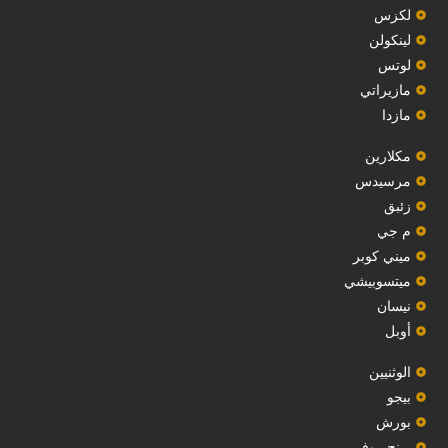
لكزس
لينكولن
‏لوتس‏
مازيراتي
مازدا
مكلارين
مرسيدس
‏زئبق‏
م جي
ميني كوبر
ميتسوبيشي
نيسان
أوبل
‏الوثنيين‏
بيجو
بورش
رينج روفر