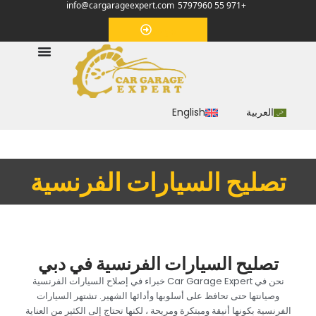
info@cargarageexpert.com
+971 55 5797960
‏موعد‏
العربية
English
‏تصليح السيارات الفرنسية‏
‏تصليح السيارات الفرنسية في دبي‏
‏نحن في Car Garage Expert خبراء في إصلاح السيارات الفرنسية
وصيانتها حتى تحافظ على أسلوبها وأدائها الشهير. تشتهر السيارات
الفرنسية بكونها أنيقة ومبتكرة ومريحة ، لكنها تحتاج إلى الكثير من العناية