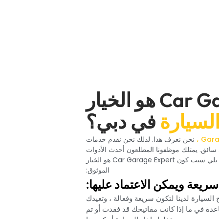
‏لماذا يعتبر Car Garage Expert هو الخيار
لسيارة‏
‏في دبي؟‏
‏نحن نعرف هذا. لذلك نحن نقدم خدمات
أي سائق. يمتلك موظفونا المطلعون أحدث الأدوات
والتقنيات لتمكينك من استرداد أو استبدال مفاتيح السيارات الخاصة بك بسرعة. يوضح ما يلي سبب كون Car Garage Expert هو الخيار
الموثوق:‏
سريعة ويمكن الاعتماد عليها:‏
لسيارة لدينا لتكون سريعة وفعالة ، وتعيدك
دة في ما إذا كانت مفاتيحك قد فقدت أو تم