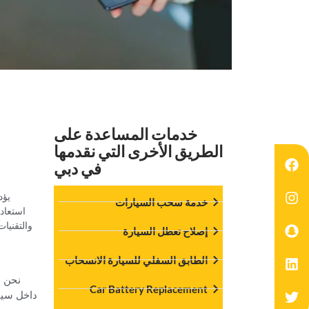
‏خدمات المساعدة على
الطريق الأخرى التي نقدمها
في دبي‏
‏يؤ
‏خدمة سحب السيارات‏
استعاد
‏إصلاح تعطل السيارة‏
‏الطابق السفلي للسيارة الانسحاب‏
‏نحن 
Car Battery Replacement
داخل سيا