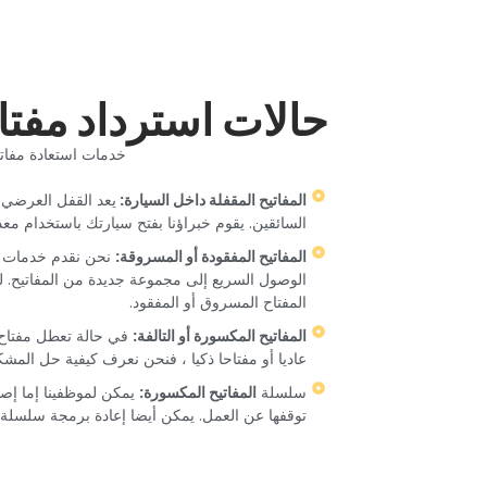
‏حالات استرداد مفتا
‏خدمات استعادة مفاتي
‏المفاتيح المقفلة داخل السيارة: ‏
‏يعد القفل العرضي 
السائقين. يقوم خبراؤنا بفتح سيارتك باستخدام معد
‏المفاتيح المفقودة أو المسروقة:‏
‏ نحن نقدم خدمات 
الوصول السريع إلى مجموعة جديدة من المفاتيح. لت
المفتاح المسروق أو المفقود.‏
‏المفاتيح المكسورة أو التالفة:‏
‏ في حالة تعطل مفتاح 
عاديا أو مفتاحا ذكيا ، فنحن نعرف كيفية حل المشك
‏سلسلة ‏
‏المفاتيح المكسورة:‏
‏ يمكن لموظفينا إما إص
توقفها عن العمل. يمكن أيضا إعادة برمجة سلسلة ا