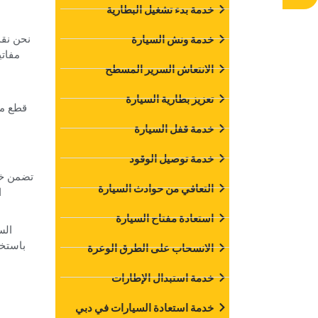
‏خدمة بدء تشغيل البطارية‏
‏نحن نق
‏خدمة ونش السيارة‏
مفاتي
‏الانتعاش السرير المسطح‏
‏تعزيز بطارية السيارة‏
‏قطع م
‏خدمة قفل السيارة‏
‏خدمة توصيل الوقود‏
‏التعافي من حوادث السيارة‏
ا
‏استعادة مفتاح السيارة‏
باستخد
‏الانسحاب على الطرق الوعرة‏
‏خدمة استبدال الإطارات‏
‏خدمة استعادة السيارات في دبي‏