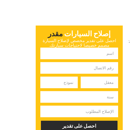
إصلاح السيارات
‏مقدر‏
‏احصل على تقدير مخصص لإصلاح السيارة
مصمم خصيصا لاحتياجات سيارتك.‏
‏احصل على تقدير‏