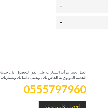
‏اتصل بخبير مرآب السيارات على الفور للحصول على خدمات
الخدمة الموثوق به الخاص بك ، ونعتني دائما بك وبسيارتك.‏
0555797960
‏احصل على موعد‏