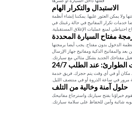
قفلها داخل السيارة أو كسرها‏
‏الاستبدال والتكرار الهام‏
 ولا يمكن العثور عليها. يمكننا إنشاء أنظمة
ضا خدمات تكرار المفاتيح في حالة رغبتك في
احتياطي لمنع عمليات الإغلاق المستقبلية.‏
رمجة مفتاح السيارة المحددة‏
أنظمة الدخول بدون مفتاح. يجب أيضا برمجتها
عد والمفاتيح الذكية ومفاتيح جهاز الإرسال
يل مفتاحك الجديد بشكل مثالي مع سيارتك.‏
لطوارئ: عند الطلب 24/7‏
 يمكننا المساعدة في أي مكان أو في أي وقت يتم حجزك. فريق خدمة
مرور في ساعة الذروة أو في منتصف الليل.‏
‏حلول آمنة وخالية من التلف‏
امة والعلاج الخالي من التلف هي الأولويات في Car Garage Expert. يقوم خبراؤنا بفتح سيارتك واسترجاع مفاتيحك
وبه شائبة وآمن للحفاظ على سلامة سيارتك.‏