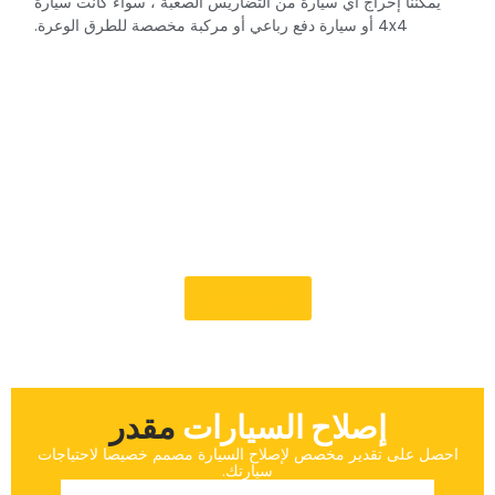
‏يمكننا إخراج أي سيارة من التضاريس الصعبة ، سواء كانت سيارة
4x4 أو سيارة دفع رباعي أو مركبة مخصصة للطرق الوعرة.‏
‏قم بإصلاح سيارتك الآن‏
‏يمكنك الاعتماد على خبير مرآب السيارات لمساعدتك إذا
ضاعت في وسط اللامكان. يمكنك أن تشعر بالأمان عند
استكشاف الصحراء من خلال خدمة الإنقاذ السريعة
والماهرة على الطرق الوعرة في دبي.‏
‏حجز موعد‏
إصلاح السيارات
‏مقدر‏
‏احصل على تقدير مخصص لإصلاح السيارة مصمم خصيصا لاحتياجات
سيارتك.‏