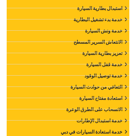
استبدال بطارية السيارة
‏خدمة بدء تشغيل البطارية‏
‏خدمة ونش السيارة‏
‏الانتعاش السرير المسطح‏
‏تعزيز بطارية السيارة‏
‏خدمة قفل السيارة‏
‏خدمة توصيل الوقود‏
‏التعافي من حوادث السيارة‏
‏استعادة مفتاح السيارة‏
‏الانسحاب على الطرق الوعرة‏
‏خدمة استبدال الإطارات‏
‏خدمة استعادة السيارات في دبي‏