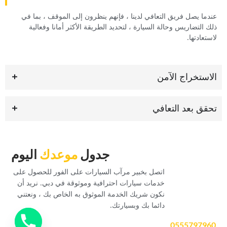
‏عندما يصل فريق التعافي لدينا ، فإنهم ينظرون إلى الموقف ، بما في
ذلك التضاريس وحالة السيارة ، لتحديد الطريقة الأكثر أمانا وفعالية
لاستعادتها.‏
‏الاستخراج الآمن‏
‏تحقق بعد التعافي‏
‏جدول‏
‏موعدك‏
‏اليوم‏
‏اتصل بخبير مرآب السيارات على الفور للحصول على
خدمات سيارات احترافية وموثوقة في دبي. نريد أن
نكون شريك الخدمة الموثوق به الخاص بك ، ونعتني
دائما بك وبسيارتك.‏
0555797960