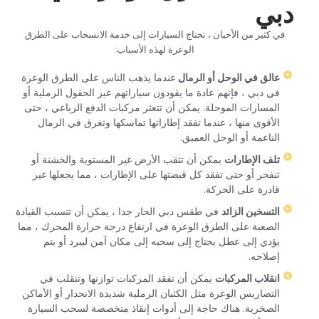
دبي‏
‏في كثير من الأحيان ، تحتاج السيارات إلى خدمة الانسحاب على الطرق
الوعرة لهذه الأسباب:‏
‏عالق في الوحل أو الرمال ‏
‏عندما يذهب الناس على الطرق الوعرة
في دبي ، فإنهم عادة ما يقودون سياراتهم عبر الحقول الرملية أو
المسارات الموحلة. يمكن أن تتعثر مركبات الدفع الرباعي ، حتى
الأقوى منها ، عندما تفقد إطاراتها تماسكها وتغرق في الرمال
الناعمة أو الوحل العميق.‏
‏تلف الإطارات‏
‏ يمكن أن تثقب الأرض غير المستوية والخشنة أو
تنفجر أو حتى تفقد كل قبضتها على الإطارات ، مما يجعلها غير
قادرة على الحركة.‏
‏التسخين الزائد‏
‏ في طقس دبي الحار جدا ، يمكن أن تتسبب القيادة
الصعبة على الطرق الوعرة في ارتفاع درجة حرارة المحرك ، مما
يؤدي إلى عطل يحتاج إلى سحبه إلى مكان آمن ليبرد أو يتم
إصلاحه.‏
‏انقلاب المركبات‏
‏ يمكن أن تفقد المركبات توازنها وتنقلب في
التضاريس الوعرة مثل الكثبان الرملية شديدة الانحدار أو الأماكن
الصخرية. هناك حاجة إلى أدوات إنقاذ متخصصة لسحب السيارة