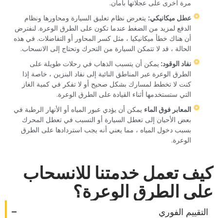
مرة أخرى على عجلاتها بأمان.‏
‏عطل ميكانيكي:‏
‏ يتعرض نظام تعليق السيارة ومحاورها ونظام
الدفع لمزيد من الضغط عندما تكون على الطرق الوعرة. لنفترض
أن هناك خطأ ميكانيكيا ، مثل كسر المحاور أو التفاضلات. في هذه
الحالة ، قد لا تتمكن السيارة من التحرك وتحتاج إلى الانسحاب.‏
‏نفاد الوقود: ‏
‏يمكن أن يتسبب الذهاب في رحلات طويلة على
الطرق الوعرة عبر المناطق النائية إلى نفاد البنزين ، خاصة إذا
كنت لا تخطط لمسارك بشكل صحيح أو لا تفكر في كمية الغاز
التي ستستخدمها أثناء القيادة على الطرق الوعرة.‏
‏المعابر فوق الماء‏
‏ يمكن أن يؤدي عبور المياه أو الأنهار الرطبة في
بعض الأحيان إلى تعطل السيارة أو التسبب في تعطل المحرك
بسبب دخول المياه ، مما يعني أنه يجب استردادها على الطرق
الوعرة.‏
‏كيف تعمل خدمتنا للانسحاب
على الطرق الوعرة؟‏
‏التقييم الفوري‏