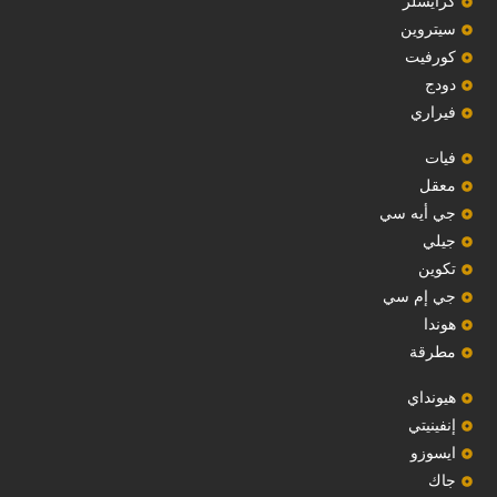
‏كرايسلر‏
سيتروين
‏كورفيت‏
دودج
فيراري
فيات
معقل
‏جي أيه سي‏
جيلي
‏تكوين‏
جي إم سي
هوندا
مطرقة
هيونداي
إنفينيتي
‏ايسوزو‏
‏جاك‏