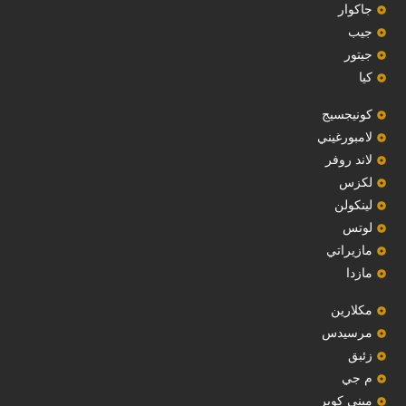
جاكوار
جيب
‏جيتور‏
كيا
‏كونيجسيج‏
لامبورغيني
لاند روفر
لكزس
لينكولن
‏لوتس‏
مازيراتي
مازدا
مكلارين
مرسيدس
‏زئبق‏
م جي
ميني كوبر