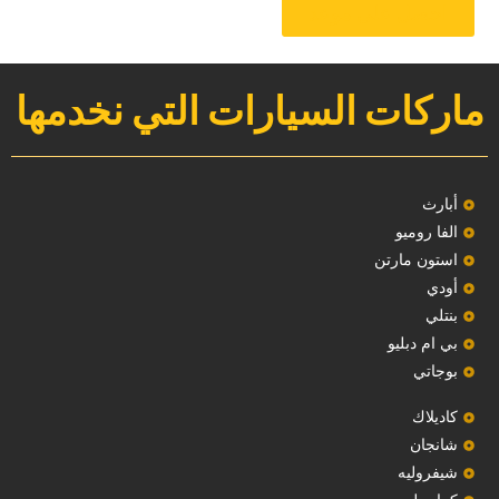
‏احصل على موعد‏
ماركات السيارات التي نخدمها
‏أبارث‏
الفا روميو
استون مارتن
أودي
بنتلي
بي ام دبليو
بوجاتي
كاديلاك
‏شانجان‏
شيفروليه