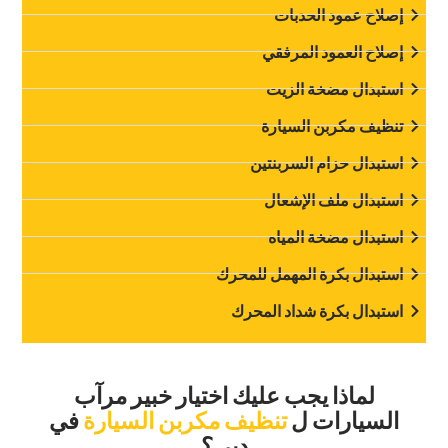
‏إصلاح عمود الحدبات‏
‏إصلاح العمود المرفقي‏
‏استبدال مضخة الزيت‏
‏تنظيف مكربن السيارة‏
‏استبدال حزام السربنتين‏
‏استبدال ملف الإشعال‏
‏استبدال مضخة المياه‏
‏استبدال بكرة المهمل للمحرك‏
‏استبدال بكرة شداد المحرك‏
‏لماذا يجب عليك اختيار خبير مرآب
السيارات ل‏
‏تنظيف مكربن السيارة‏
‏في
دبي؟‏