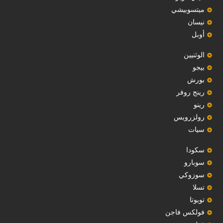
ميتسوبيشي
نيسان
أوبل
‏الوثنيين‏
بيجو
بورش
رينج روفر
رينو
رولزرويس
سيات
سكودا
‏سوبارو‏
سوزوكي
تسلا
تويوتا
فولكس فاجن