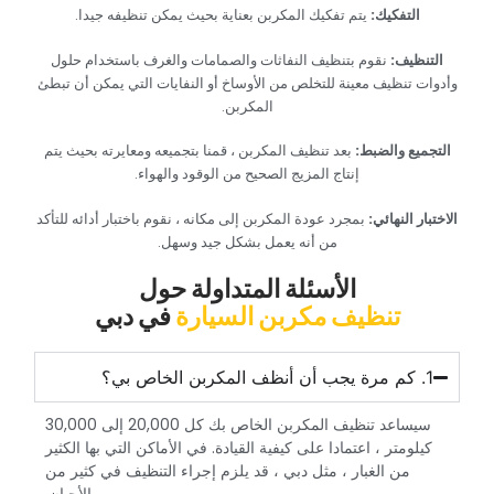
‏التفكيك:‏
‏ ‏
‏يتم تفكيك المكربن بعناية بحيث يمكن تنظيفه جيدا.‏
‏التنظيف:‏
‏ ‏
‏نقوم بتنظيف النفاثات والصمامات والغرف باستخدام حلول
وأدوات تنظيف معينة للتخلص من الأوساخ أو النفايات التي يمكن أن تبطئ
المكربن.‏
‏التجميع والضبط:‏
‏ بعد تنظيف المكربن ، قمنا بتجميعه ومعايرته بحيث يتم
إنتاج المزيج الصحيح من الوقود والهواء.‏
‏الاختبار النهائي:‏
‏ ‏
‏بمجرد عودة المكربن إلى مكانه ، نقوم باختبار أدائه للتأكد
من أنه يعمل بشكل جيد وسهل.‏
‏الأسئلة المتداولة حول‏
‏تنظيف مكربن السيارة‏
‏في دبي‏
‏سيساعد تنظيف المكربن الخاص بك كل 20,000 إلى 30,000
كيلومتر ، اعتمادا على كيفية القيادة. في الأماكن التي بها الكثير
من الغبار ، مثل دبي ، قد يلزم إجراء التنظيف في كثير من