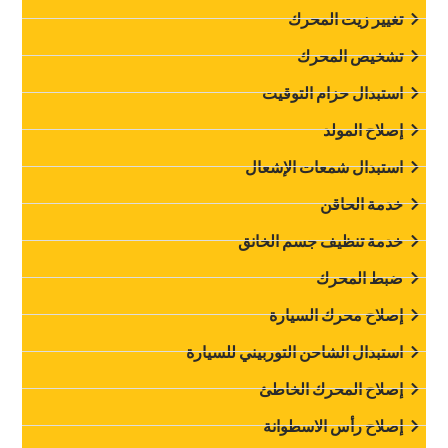
‏تغيير زيت المحرك‏
‏تشخيص المحرك‏
‏استبدال حزام التوقيت‏
‏إصلاح المولد‏
‏استبدال شمعات الإشعال‏
‏خدمة الحاقن‏
‏خدمة تنظيف جسم الخانق‏
ضبط المحرك
‏إصلاح محرك السيارة‏
‏استبدال الشاحن التوربيني للسيارة‏
‏إصلاح المحرك الخاطئ‏
‏إصلاح رأس الاسطوانة‏