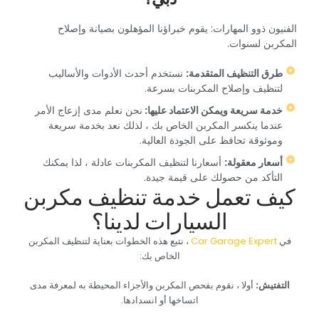
‏الفنيون ذوو المهارات: يقوم خبراؤنا المؤهلون بصيانة وإصلاح
المكربن لسنوات.‏
‏طرق التنظيف المتقدمة:‏
‏ نستخدم أحدث الأدوات والأساليب
لتنظيف وإصلاح المكربنات بسرعة.‏
‏خدمة سريعة ويمكن الاعتماد عليها: ‏
‏نحن نعلم مدى إزعاج الأمر
عندما ينكسر المكربن الخاص بك ، لذلك نعد بخدمة سريعة
وموثوقة تحافظ على الجودة العالية.‏
‏أسعار معقولة:‏
‏ أسعارنا لتنظيف المكربنات عادلة ، لذا يمكنك
التأكد من حصولك على قيمة جيدة.‏
‏كيف تعمل خدمة تنظيف مكربن
السيارات لدينا؟‏
‏في ‏
‏ ، نتبع هذه الخطوات بعناية لتنظيف المكربن
الخاص بك:‏
‏التفتيش: ‏
‏أولا ، نقوم بفحص المكربن والأجزاء المحيطة به لمعرفة مدى
اتساخها أو انسدادها.‏