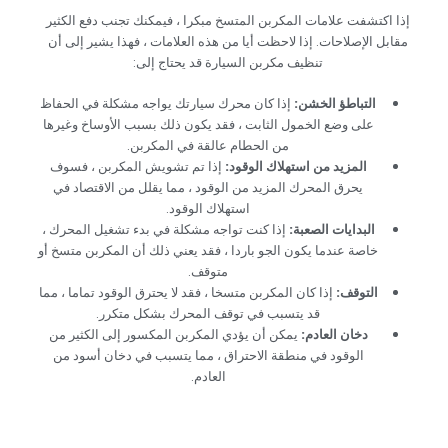
‏إذا اكتشفت علامات المكربن المتسخ مبكرا ، فيمكنك تجنب دفع الكثير
مقابل الإصلاحات. إذا لاحظت أيا من هذه العلامات ، فهذا يشير إلى أن
تنظيف مكربن السيارة قد يحتاج إلى:‏
‏التباطؤ الخشن:‏
‏ ‏
‏إذا كان محرك سيارتك يواجه مشكلة في الحفاظ
على وضع الخمول الثابت ، فقد يكون ذلك بسبب الأوساخ وغيرها
من الحطام عالقة في المكربن.‏
‏المزيد من استهلاك الوقود:‏
‏ إذا تم تشويش المكربن ، فسوف
يحرق المحرك المزيد من الوقود ، مما يقلل من الاقتصاد في
استهلاك الوقود.‏
‏البدايات الصعبة:‏
‏ ‏
‏إذا كنت تواجه مشكلة في بدء تشغيل المحرك ،
خاصة عندما يكون الجو باردا ، فقد يعني ذلك أن المكربن متسخ أو
متوقف.‏
‏التوقف:‏
‏ إذا كان المكربن متسخا ، فقد لا يحترق الوقود تماما ، مما
قد يتسبب في توقف المحرك بشكل متكرر.‏
‏دخان العادم:‏
‏ ‏
‏يمكن أن يؤدي المكربن المكسور إلى الكثير من
الوقود في منطقة الاحتراق ، مما يتسبب في دخان أسود من
العادم.‏