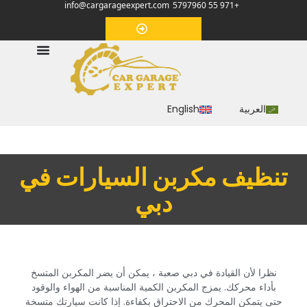
info@cargarageexpert.com
+971 55 5797960
‏موعد‏
العربية
English
‏تنظيف مكربن السيارات في
دبي‏
‏نظرا لأن القيادة في دبي صعبة ، يمكن أن يضر المكربن المتسخ
بأداء محركك. يمزج المكربن الكمية المناسبة من الهواء والوقود
حتى يتمكن المحرك من الاحتراق بكفاءة. إذا كانت سيارتك متسخة