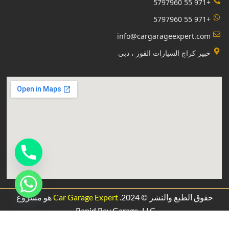
+971 55 5797960
+971 55 5797960
info@cargarageexpert.com
‏خبير كراج السيارات القوز ، دبي‏
حقوق الطبع والنشر © 2024.
Car Garage Expert
هو مشروع
.
Rapid Rev Garage،
LLC