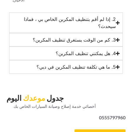
الأحيان.‏
‏2. إذا لم أقم بتنظيف المكربن الخاص بي ، فماذا
سيحدث؟‏
‏جدول‏
‏موعدك‏
‏اليوم‏
‏أخصائي خدمة إصلاح وصيانة السيارات الخاص بك‏
0555797960