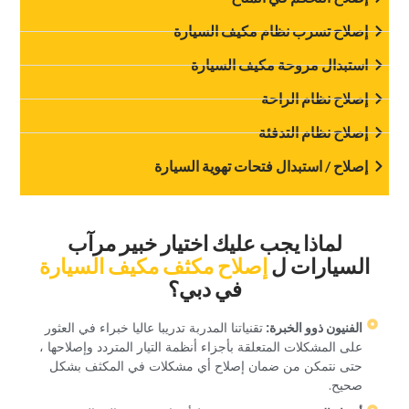
‏إصلاح تسرب نظام مكيف السيارة‏
‏استبدال مروحة مكيف السيارة‏
‏إصلاح نظام الراحة‏
‏إصلاح نظام التدفئة‏
‏إصلاح / استبدال فتحات تهوية السيارة‏
‏لماذا يجب عليك اختيار خبير مرآب
السيارات ل‏
‏إصلاح مكثف مكيف السيارة‏
‏في دبي؟‏
‏الفنيون ذوو الخبرة: ‏
‏تقنياتنا المدربة تدريبا عاليا خبراء في العثور
على المشكلات المتعلقة بأجزاء أنظمة التيار المتردد وإصلاحها ،
حتى نتمكن من ضمان إصلاح أي مشكلات في المكثف بشكل
صحيح.‏