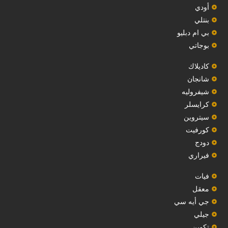
أودي
بنتلي
بي ام دبليو
بوجاتي
كاديلاك
‏شانجان‏
شيفروليه
‏كرايسلر‏
سيتروين
‏كورفيت‏
دودج
فيراري
فيات
معقل
‏جي أيه سي‏
جيلي
‏تكوين‏