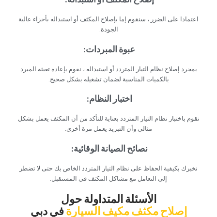
‏اعتمادا على الضرر ، سنقوم إما بإصلاح المكثف أو استبداله بأجزاء عالية
الجودة.‏
‏عبوة المبردات:‏
‏بمجرد إصلاح نظام التيار المتردد أو استبداله ، نقوم بإعادة تعبئة المبرد
بالكميات المناسبة لضمان تشغيله بشكل صحيح.‏
‏اختبار النظام:‏
‏نقوم باختبار نظام التيار المتردد بعناية للتأكد من أن المكثف يعمل بشكل
مثالي وأن التبريد يعمل مرة أخرى.‏
‏نصائح الصيانة الوقائية:‏
‏نخبرك بكيفية الحفاظ على نظام التيار المتردد الخاص بك حتى لا تضطر
إلى التعامل مع مشاكل المكثف في المستقبل.‏
‏الأسئلة المتداولة حول‏
‏إصلاح مكثف مكيف السيارة‏
‏في دبي‏