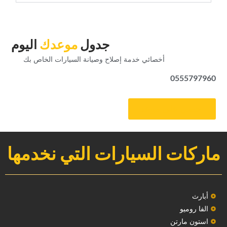
‏جدول‏
‏موعدك‏
‏اليوم‏
‏أخصائي خدمة إصلاح وصيانة السيارات الخاص بك‏
0555797960
‏احصل على موعد‏
ماركات السيارات التي نخدمها
‏أبارث‏
الفا روميو
استون مارتن