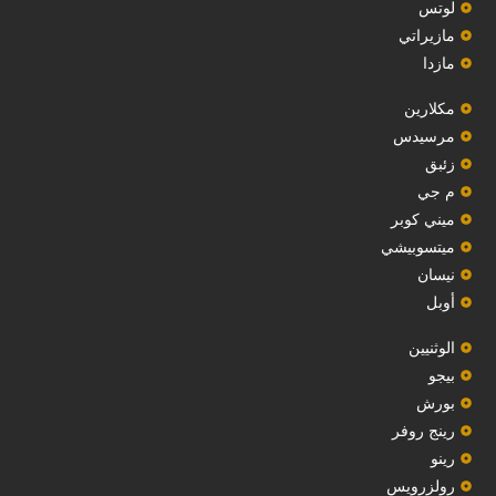
‏لوتس‏
مازيراتي
مازدا
مكلارين
مرسيدس
‏زئبق‏
م جي
ميني كوبر
ميتسوبيشي
نيسان
أوبل
‏الوثنيين‏
بيجو
بورش
رينج روفر
رينو
رولزرويس