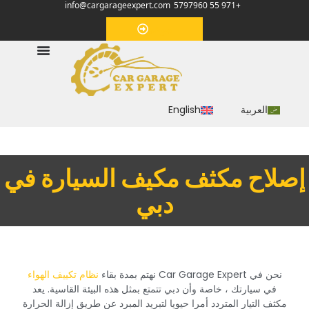
info@cargarageexpert.com
+971 55 5797960
‏موعد‏
العربية
English
‏إصلاح مكثف مكيف السيارة في
دبي‏
‏نحن في Car Garage Expert نهتم بمدة بقاء
نظام تكييف الهواء
في سيارتك ، خاصة وأن دبي تتمتع بمثل هذه البيئة القاسية. يعد
مكثف التيار المتردد أمرا حيويا لتبريد المبرد عن طريق إزالة الحرارة