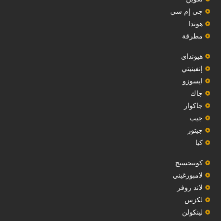
جي إم سي
هوندا
مطرقة
هيونداي
إنفينيتي
‏ايسوزو‏
‏جاك‏
جاكوار
جيب
‏جيتور‏
كيا
‏كونيجسيج‏
لامبورغيني
لاند روفر
لكزس
لينكولن