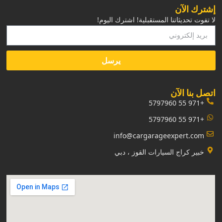
إشترك الآن
لا تفوت تحديثاتنا المستقبلية! اشترك اليوم!
يرسل
‏اتصل بنا الآن‏
+971 55 5797960
+971 55 5797960
info@cargarageexpert.com
‏خبير كراج السيارات القوز ، دبي‏