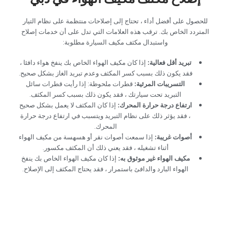
‏للحصول على أفضل أداء ، تحتاج إلى إصلاحات منتظمة على نظام التيار
المتردد الخاص بك. ترقب هذه العلامات التي تدل على أن خدمات إصلاح
واستبدال مكثف مكيف السيارة مطلوبة:‏
‏تبريد أقل فعالية: ‏
‏إذا كان مكيف الهواء الخاص بك ينفخ هواء دافئا ،
فقد يكون ذلك بسبب كسر المكثف وعدم تبريد الغاز بشكل صحيح.‏
‏التسريبات المرئية:‏
‏ قطرات ملحوظة: إذا رأيت قطرات سائل
التبريد تحت سيارتك ، فقد يكون ذلك بسبب كسر المكثف.‏
‏ارتفاع درجة حرارة المحرك:‏
‏ إذا كان المكثف لا يعمل بشكل صحيح
، فقد يؤثر ذلك على نظام التبريد ويتسبب في ارتفاع درجة حرارة
المحرك.‏
‏أصوات غريبة: ‏
‏إذا سمعت أصوات نقر أو هسهسة من مكيف الهواء
أثناء تشغيله ، فقد يعني ذلك أن المكثف مكسور.‏
‏مكيف الهواء غير موثوق به:‏
‏ إذا كان مكيف الهواء الخاص بك ينفخ
الهواء البارد والدافئ باستمرار ، فقد يحتاج المكثف إلى الإصلاح.‏
‏إصلاح مكثف مكيف