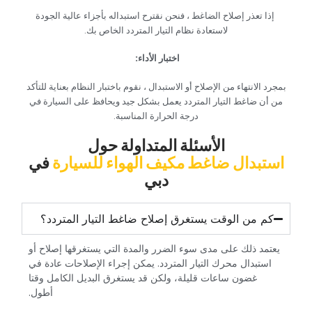
‏إذا تعذر إصلاح الضاغط ، فنحن نقترح استبداله بأجزاء عالية الجودة
لاستعادة نظام التيار المتردد الخاص بك.‏
‏اختبار الأداء:‏
‏بمجرد الانتهاء من الإصلاح أو الاستبدال ، نقوم باختبار النظام بعناية للتأكد
من أن ضاغط التيار المتردد يعمل بشكل جيد ويحافظ على السيارة في
درجة الحرارة المناسبة.‏
‏الأسئلة المتداولة حول‏
‏استبدال ضاغط مكيف الهواء للسيارة‏
‏في
دبي‏
‏كم من الوقت يستغرق إصلاح ضاغط التيار المتردد؟‏
‏يعتمد ذلك على مدى سوء الضرر والمدة التي يستغرقها إصلاح أو
استبدال محرك التيار المتردد. يمكن إجراء الإصلاحات عادة في
غضون ساعات قليلة، ولكن قد يستغرق البديل الكامل وقتا
أطول.‏