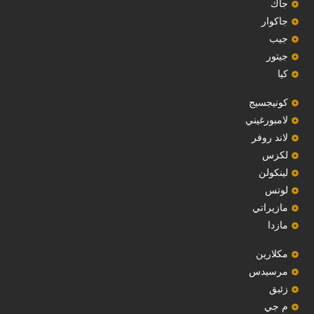
‏جاك‏
جاكوار
جيب
‏جيتور‏
كيا
‏كونيجسيج‏
لامبورغيني
لاند روفر
لكزس
لينكولن
‏لوتس‏
مازيراتي
مازدا
مكلارين
مرسيدس
‏زئبق‏
م جي