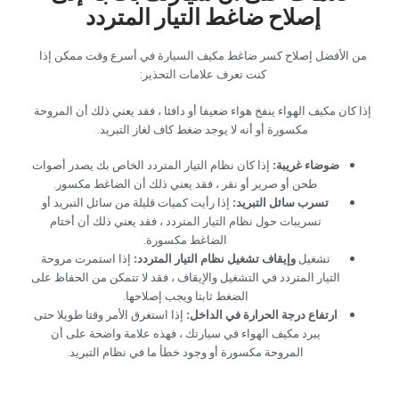
إصلاح ضاغط التيار المتردد‏
‏من الأفضل إصلاح كسر ضاغط مكيف السيارة في أسرع وقت ممكن إذا
كنت تعرف علامات التحذير:‏
‏إذا كان مكيف الهواء ينفخ هواء ضعيفا أو دافئا ، فقد يعني ذلك أن المروحة
مكسورة أو أنه لا يوجد ضغط كاف لغاز التبريد.‏
‏ضوضاء غريبة:‏
‏ إذا كان نظام التيار المتردد الخاص بك يصدر أصوات
طحن أو صرير أو نقر ، فقد يعني ذلك أن الضاغط مكسور.‏
‏تسرب سائل التبريد:‏
‏ ‏
‏إذا رأيت كميات قليلة من سائل التبريد أو
تسريبات حول نظام التيار المتردد ، فقد يعني ذلك أن أختام
الضاغط مكسورة.‏
‏تشغيل ‏
‏وإيقاف تشغيل نظام التيار المتردد:‏
‏ ‏
‏إذا استمرت مروحة
التيار المتردد في التشغيل والإيقاف ، فقد لا تتمكن من الحفاظ على
الضغط ثابتا ويجب إصلاحها.‏
‏ارتفاع درجة الحرارة في الداخل:‏
‏ ‏
‏إذا استغرق الأمر وقتا طويلا حتى
يبرد مكيف الهواء في سيارتك ، فهذه علامة واضحة على أن
المروحة مكسورة أو وجود خطأ ما في نظام التبريد.‏