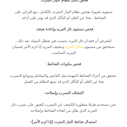
‏فحص كامل لنظام التيار المتردد:‏
‏سيقوم تقنيونا بفحص نظام التيار المتردد بالكامل ، مع التركيز على
الضاغط ، بحثا عن التلف أو التآكل الذي قد يؤثر على أدائه.‏
‏فحص مستوى غاز التبريد وإعادة تعبئته‏‏
: ‏
‏لنفترض أن فقدان غاز التبريد يتسبب في تعطل المولد. بعد ذلك ،
سنتحقق من مستوى
سائل التبريد
ونضيف المزيد إذا لزم الأمر لضمان
التبريد المناسب.‏
‏فحص مكونات الضاغط:‏
‏نتحقق من أجزاء الضاغط المهمة مثل القابض والمحامل وموانع التسرب
بحثا عن التلف أو التآكل الذي قد يمنع النظام من العمل.‏
‏اكتشاف التسرب وإصلاحه:‏
‏نحن نستخدم طرقا متطورة للكشف عن التسرب للعثور على تسرب غاز
التبريد الذي يقلل من كفاءة الضاغط وإصلاحه.‏
‏استبدال ضاغط التيار المتردد (إذا لزم الأمر):‏