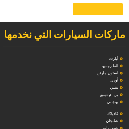
‏احصل على موعد‏
ماركات السيارات التي نخدمها
‏أبارث‏
الفا روميو
استون مارتن
أودي
بنتلي
بي ام دبليو
بوجاتي
كاديلاك
‏شانجان‏
شيفروليه