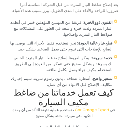
‏يعد إصلاح ضاغط التيار المتردد من قبل الشركة المناسبة أمرا
ضروريا للراحة والأداء على المدى الطويل. يبرز بسبب هذه الأشياء:‏
‏الفنيون ذوو الخبرة:‏
‏ فريقنا من المهنيين المؤهلين خبير في أنظمة
التيار المتردد ولديه خبرة واسعة في العثور على المشكلات مع
ضواغط التيار المتردد وإصلاحها.‏
‏قطع غيار عالية الجودة: ‏
‏نحن نستخدم فقط الأجزاء التي يوصي بها
الصانع للإصلاحات التي تدوم حتى يعمل الضاغط بشكل جيد.‏
‏خدمة سريعة:‏
‏ يمكن لفريقنا إصلاح ضاغط التيار المتردد الخاص
بك بسرعة وبشكل صحيح حتى تتمكن من العودة إلى الطريق
باستخدام مكيف هواء يعمل بكامل طاقته.‏
‏تسعير واضح:‏
‏ أسعارنا شفافة ، بدون رسوم سرية. سيتم إخبارك
بتكاليف الإصلاح قبل الانتهاء من أي عمل.‏
‏كيف تعمل خدماتنا من ضاغط
مكيف السيارة‏
‏في ‏
‏ ، نستخدم عملية دقيقة للتأكد من أن وحدة
التكييف في سيارتك مثبتة بشكل صحيح:‏