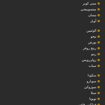
ميني كوبر
ميتسوبيشي
نيسان
أوبل
‏الوثنيين‏
بيجو
بورش
رينج روفر
رينو
رولزرويس
سيات
سكودا
‏سوبارو‏
سوزوكي
تسلا
تويوتا
فولكس فاجن