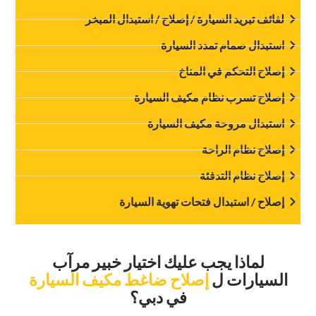
‏لفائف تبريد السيارة / إصلاح / استبدال المبخر‏
‏استبدال صمام تمدد السيارة‏
‏إصلاح التحكم في المناخ‏
‏إصلاح تسرب نظام مكيف السيارة‏
‏استبدال مروحة مكيف السيارة‏
‏إصلاح نظام الراحة‏
‏إصلاح نظام التدفئة‏
‏إصلاح / استبدال فتحات تهوية السيارة‏
‏لماذا يجب عليك اختيار خبير مرآب
السيارات ل‏
‏إصلاح ضاغط مكيف السيارة‏
‏في دبي؟‏