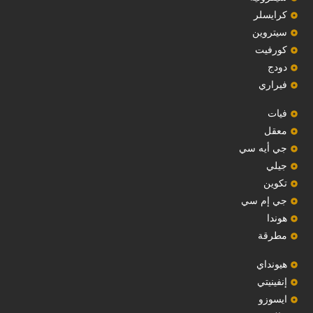
‏كرايسلر‏
سيتروين
‏كورفيت‏
دودج
فيراري
فيات
معقل
‏جي أيه سي‏
جيلي
‏تكوين‏
جي إم سي
هوندا
مطرقة
هيونداي
إنفينيتي
‏ايسوزو‏