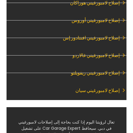
‏إصلاح لامبورغيني هوراكان‏
‏إصلاح لامبورغيني أوروس‏
‏إصلاح لامبورغيني افنتادور إس‏
‏إصلاح لامبورغيني غالاردو‏
‏إصلاح لامبورغيني ريفويلتو‏
‏إصلاح لامبورغيني سيان‏
‏تعال لرؤيتنا اليوم إذا كنت بحاجة إلى إصلاحات لامبورغيني
في دبي. سيحافظ Car Garage Expert على تشغيل