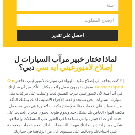
‏احصل على تقدير‏
‏لماذا تختار خبير مرآب السيارات ل‏
‏إصلاح لامبورغيني ايه سي‏
‏دبي؟‏
‏إذا كنت بحاجة إلى إصلاح مكيف الهواء في سيارتك لامبورغيني ، فاختر ‏
‏Car
Garage Expert‏
‏. سوف يقومون بعمل رائع. يمكنك التأكد من أن سيارتك
في أيد أمينة لأن لامبورغيني تدرب الفنيين لدينا وعملت على مركبات مثل
سيارتك لسنوات. نحن نستخدم فقط الأجزاء الأصلية ، لذلك يمكنك التأكد
من حصولك على خدمات مثالية لإصلاح مكيفات لامبورغيني دبي وسيعمل
مكيف الهواء الخاص بك بشكل جيد ويدوم طويلا. يحتوي متجرنا الحديث على
أحدث أدوات الاختبار ، والتي تساعدنا في العثور على المشكلات وإصلاحها
بشكل جيد. راحتك وسعادتك مهمة بالنسبة لنا ، لذلك نقدم خدمات مخصصة
تلبي احتياجاتك وتحافظ على مستوى عال من الرفاهية في سيارتك