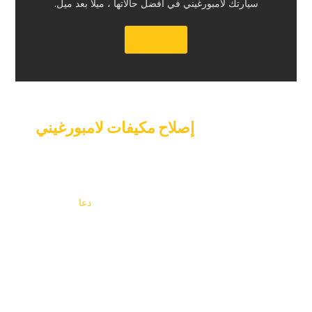
سيارتك لامبورغيني في أفضل حالاتها ، ميلا بعد ميل.‏
‏إقتبس‏
‏حدد موعدا ل‏
‏إصلاح مكيفات لامبورغيني‏
‏اليوم.‏
‏الأشخاص الذين يقودون سياراتهم في دبي يشعرون بالفعل بالحرارة
الشديدة ، لذا وفر الوقت باستخدام مكيف الهواء المكسور. يعد تحديد
وقت لإصلاح مكيف لامبورغيني أمرا سهلا. عادل‏
‏دعا‏
‏خبير مرآب
السيارات الآن. أداة الجدولة عبر الإنترنت بسيطة ومفتوحة ، لذا من
السهل العثور على الوقت الذي يناسبك. نريدك أن تكون قادرا على
القيادة مرة أخرى في أقرب وقت ممكن ، لذلك سنقوم بإصلاح
مكيف الهواء الخاص بك على الفور. موظفو خدمة العملاء الودودون
لدينا مستعدون دائما لمساعدتك في العثور على مكان والإجابة على
أي أسئلة.‏