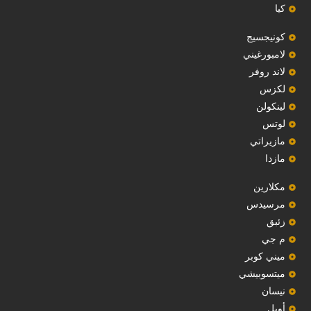
كيا
‏كونيجسيج‏
لامبورغيني
لاند روفر
لكزس
لينكولن
‏لوتس‏
مازيراتي
مازدا
مكلارين
مرسيدس
‏زئبق‏
م جي
ميني كوبر
ميتسوبيشي
نيسان
أوبل