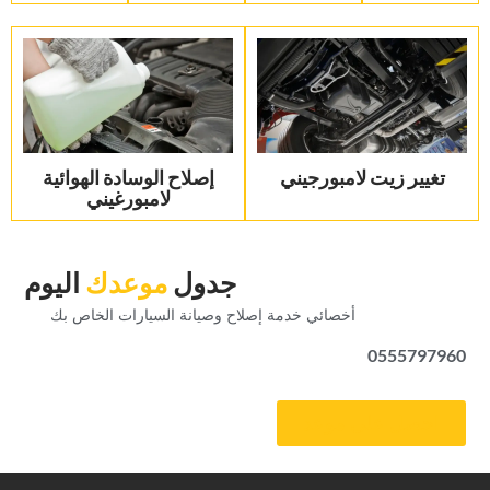
تغيير زيت لامبورجيني
‏إصلاح الوسادة الهوائية
لامبورغيني‏
‏جدول‏
‏موعدك‏
‏اليوم‏
‏أخصائي خدمة إصلاح وصيانة السيارات الخاص بك‏
0555797960
‏احصل على موعد‏