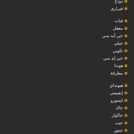
دودج
فيراري
فيات
معقل
‏جي أيه سي‏
جيلي
‏تكوين‏
جي إم سي
هوندا
مطرقة
هيونداي
إنفينيتي
‏ايسوزو‏
‏جاك‏
جاكوار
جيب
‏جيتور‏