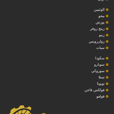
‏الوثنيين‏
بيجو
بورش
رينج روفر
رينو
رولزرويس
سيات
سكودا
‏سوبارو‏
سوزوكي
تسلا
تويوتا
فولكس فاجن
فولفو