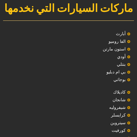
ماركات السيارات التي نخدمها
‏أبارث‏
الفا روميو
استون مارتن
أودي
بنتلي
بي ام دبليو
بوجاتي
كاديلاك
‏شانجان‏
شيفروليه
‏كرايسلر‏
سيتروين
‏كورفيت‏