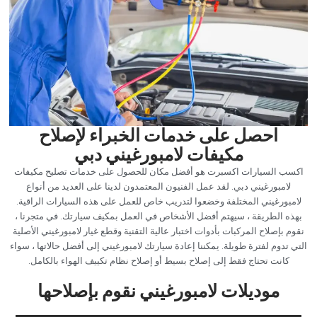
‏احصل على خدمات الخبراء لإصلاح
مكيفات لامبورغيني دبي‏
‏اكسب السيارات اكسبرت هو أفضل مكان للحصول على خدمات تصليح مكيفات
لامبورغيني دبي. لقد عمل الفنيون المعتمدون لدينا على العديد من أنواع
لامبورغيني المختلفة وخضعوا لتدريب خاص للعمل على هذه السيارات الراقية.
بهذه الطريقة ، سيهتم أفضل الأشخاص في العمل بمكيف سيارتك. في متجرنا ،
نقوم بإصلاح المركبات بأدوات اختبار عالية التقنية وقطع غيار لامبورغيني الأصلية
التي تدوم لفترة طويلة. يمكننا إعادة سيارتك لامبورغيني إلى أفضل حالاتها ، سواء
كانت تحتاج فقط إلى إصلاح بسيط أو إصلاح نظام تكييف الهواء بالكامل.‏
‏موديلات لامبورغيني نقوم بإصلاحها‏