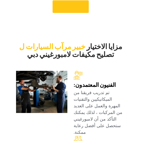
‏حجز موعد‏
‏مزايا الاختيار‏
‏خبير مرآب السيارات ل‏
‏تصليح مكيفات لامبورغيني دبي‏
‏الفنيون المعتمدون:‏
‏تم تدريب فريقنا من
الميكانيكيين والتقنيات
المهرة والعمل على العديد
من المركبات ، لذلك يمكنك
التأكد من أن لامبورغيني
ستحصل على أفضل رعاية
ممكنة.‏