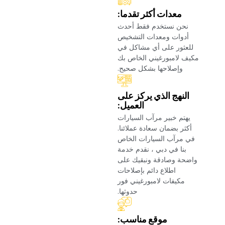
‏معدات أكثر تقدما:‏
‏نحن نستخدم فقط أحدث
أدوات ومعدات التشخيص
للعثور على أي مشاكل في
مكيف لامبورغيني الخاص بك
وإصلاحها بشكل صحيح.‏
‏النهج الذي يركز على
العميل:‏
‏يهتم خبير مرآب السيارات
أكثر بضمان سعادة عملائنا.
في مرآب السيارات الخاص
بنا في دبي ، نقدم خدمة
واضحة وصادقة ونبقيك على
اطلاع دائم بإصلاحات
مكيفات لامبورغيني فور
حدوثها.‏
‏موقع مناسب:‏