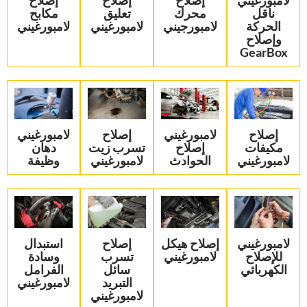
‏لامبورغيني
إصلاح
‏إصلاح
‏إصلاح
ناقل
محرك
تعليق
مكابح
الحركة
لامبورجيني
لامبورغيني‏
لامبورغيني‏
وإصلاح
GearBox‏
‏إصلاح
‏لامبورغيني
‏إصلاح
‏لامبورغيني
مكيفات
إصلاح
تسرب زيت
دهان
لامبورغيني‏
الحوادث‏
لامبورغيني‏
وظيفة‏
‏لامبورغيني
‏إصلاح هيكل
‏إصلاح
‏استبدال
للإصلاح
لامبورغيني‏
تسرب
وسادة
الكهربائي‏
سائل
الفرامل
التبريد
لامبورغيني‏
لامبورغيني‏