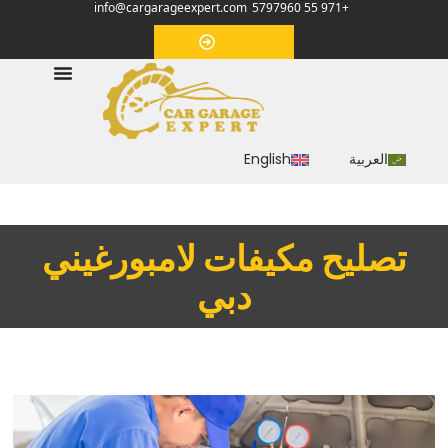
info@cargarageexpert.com
+971 55 5797960
‏موعد‏
العربية
English
‏تصليح مكيفات لامبورغيني
دبي‏