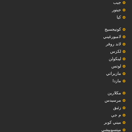
جيب
‏جيتور‏
كيا
‏كونيجسيج‏
لامبورغيني
لاند روفر
لكزس
لينكولن
‏لوتس‏
مازيراتي
مازدا
مكلارين
مرسيدس
‏زئبق‏
م جي
ميني كوبر
ميتسوبيشي