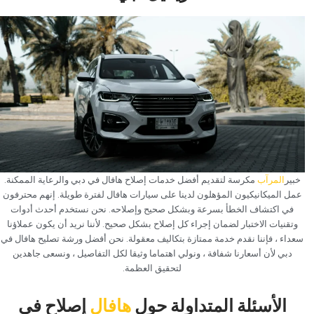
‏خبير‏
‏المرآب‏
‏مكرسة لتقديم أفضل خدمات إصلاح هافال في دبي والرعاية الممكنة.
عمل الميكانيكيون المؤهلون لدينا على سيارات هافال لفترة طويلة. إنهم محترفون
في اكتشاف الخطأ بسرعة وبشكل صحيح وإصلاحه. نحن نستخدم أحدث أدوات
وتقنيات الاختبار لضمان إجراء كل إصلاح بشكل صحيح. لأننا نريد أن يكون عملاؤنا
سعداء ، فإننا نقدم خدمة ممتازة بتكاليف معقولة. نحن أفضل ورشة تصليح هافال في
دبي لأن أسعارنا شفافة ، ونولي اهتماما وثيقا لكل التفاصيل ، ونسعى جاهدين
لتحقيق العظمة.‏
‏الأسئلة المتداولة حول‏
‏هافال‏
‏إصلاح في