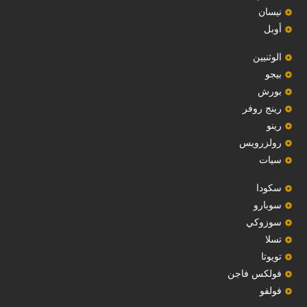
نيسان
أوبل
‏الوثنيين‏
بيجو
بورش
رينج روفر
رينو
رولزرويس
سيات
سكودا
‏سوبارو‏
سوزوكي
تسلا
تويوتا
فولكس فاجن
فولفو