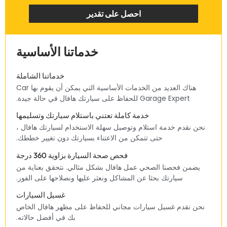
‏احصل على تقدير‏
‏خدماتنا الأساسية‏
‏خدماتنا الشاملة‏
‏هناك العديد من الخدمات الأساسية التي يمكن أن يقوم بها Car
Garage Expert للحفاظ على سيارتك هافال في حالة جيدة.‏
‏خدمة كاملة تعتني باستلام سيارتك وتسليمها‏
‏نحن نقدم خدمة استلام وتوصيل سهلة الاستخدام لسيارتك هافال ،
حتى تتمكن من الاعتناء بسيارتك دون تغيير خططك.‏
‏فحص صحة السيارة بزاوية 360 درجة‏
‏يضمن فحصنا الصحي عمل هافال بشكل مثالي. نتحقق بعناية من
سيارتك بحثا عن المشاكل ونعثر عليها ونصلاحها على الفور.‏
‏غسيل السيارات‏
‏نحن نقدم غسيل سيارات مجاني للحفاظ على مظهر هافال الخاص
بك في أفضل حالاته.‏