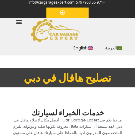
info@cargarageexpert.com
+971 55 5797960
‏موعد‏
العربية
English
‏تصليح هافال في دبي‏
‏خدمات الخبراء لسيارتك‏
‏مرحبا بكم في Car Garage Expert ، أفضل مكان لإصلاح هافال في
دبي. لقد سمعنا أن سيارات هافال معروفة بكونها صلبة وموثوقة. يلتزم
المتخصصون المدربون لدينا بالحفاظ على سيارتك هافال على مستوى