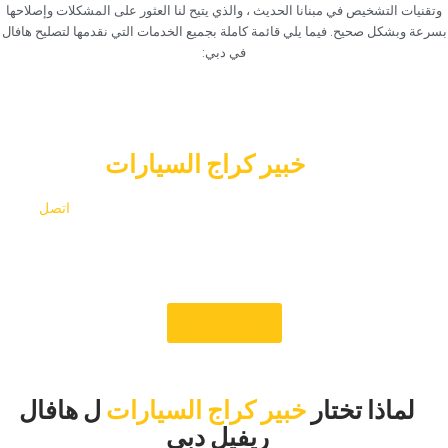
وتقنيات التشخيص في مبنانا الحديث ، والذي يتيح لنا العثور على المشكلات وإصلاحها
بسرعة وبشكل صحيح. فيما يلي قائمة كاملة بجميع الخدمات التي نقدمها لتصليح هافال
في دبي:‏
‏حجز خدمة هافال المريح عبر الإنترنت
في‏
خبير كراج السيارات
‏هل أنت مستعد لأفضل إصلاح هافال في دبي؟ لتحديد موعد،‏
‏اتصل
‏بمرآب السيارات ‏
‏خبير الآن. في Car Garage Expert ، نهتم كثيرا
بسعادتك وكفاءة سيارتك. سنهتم بسيارتك هافال حتى تتمكن من
قيادتها بأناقة وثقة.‏
‏حجز موعد‏
‏لماذا تختار‏
خبير كراج السيارات
‏ل هافال
ريفيل دبي‏