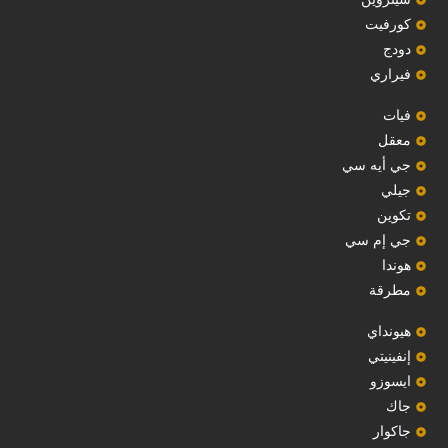
‏كورفيت‏
دودج
فيراري
فيات
معقل
‏جي أيه سي‏
جيلي
‏تكوين‏
جي إم سي
هوندا
مطرقة
هيونداي
إنفينيتي
‏ايسوزو‏
‏جاك‏
جاكوار