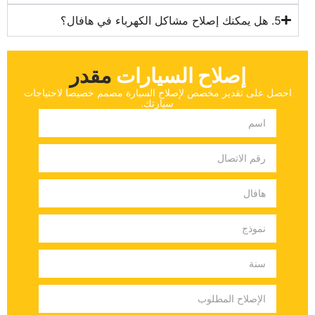
إصلاح السيارات
‏مقدر‏
‏احصل على تقدير مخصص لإصلاح السيارة مصمم خصيصا لاحتياجات
سيارتك.‏