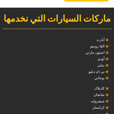
ماركات السيارات التي نخدمها
‏أبارث‏
الفا روميو
استون مارتن
أودي
بنتلي
بي ام دبليو
بوجاتي
كاديلاك
‏شانجان‏
شيفروليه
‏كرايسلر‏
سيتروين