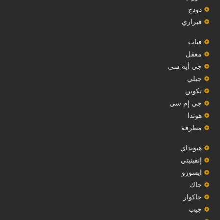
دودج
فيراري
فيات
معقل
‏جي أيه سي‏
جيلي
‏تكوين‏
جي إم سي
هوندا
مطرقة
هيونداي
إنفينيتي
‏ايسوزو‏
‏جاك‏
جاكوار
جيب