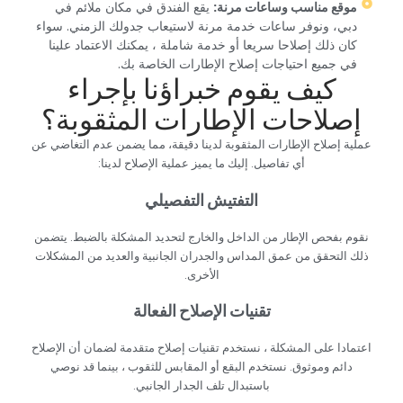
‏موقع مناسب وساعات مرنة:‏
‏ يقع الفندق في مكان ملائم في
دبي، ونوفر ساعات خدمة مرنة لاستيعاب جدولك الزمني. سواء
كان ذلك إصلاحا سريعا أو خدمة شاملة ، يمكنك الاعتماد علينا
في جميع احتياجات إصلاح الإطارات الخاصة بك.‏
‏كيف يقوم خبراؤنا بإجراء
إصلاحات الإطارات المثقوبة؟‏
‏عملية إصلاح الإطارات المثقوبة لدينا دقيقة، مما يضمن عدم التغاضي عن
أي تفاصيل. إليك ما يميز عملية الإصلاح لدينا:‏
‏التفتيش التفصيلي‏
‏نقوم بفحص الإطار من الداخل والخارج لتحديد المشكلة بالضبط. يتضمن
ذلك التحقق من عمق المداس والجدران الجانبية والعديد من المشكلات
الأخرى.‏
‏تقنيات الإصلاح الفعالة‏
‏اعتمادا على المشكلة ، نستخدم تقنيات إصلاح متقدمة لضمان أن الإصلاح
دائم وموثوق. نستخدم البقع أو المقابس للثقوب ، بينما قد نوصي
باستبدال تلف الجدار الجانبي.‏