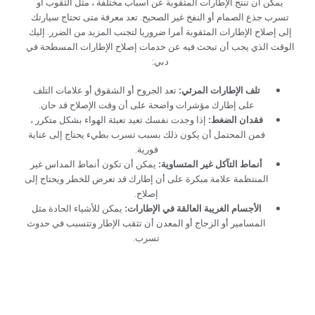
‏يمكن أن تنتج الإطارات المثقوبة عن أسباب مختلفة ، مثل الثقوب أو
تسرب جذع الصمام أو النفخ غير الصحيح. تعد معرفة متى تحتاج سيارتك
إلى إصلاح الإطارات المثقوبة أمرا ضروريا لتجنب المزيد من الضرر. إليك
الوقت الذي يجب أن تبحث فيه عن خدمات إصلاح الإطارات المسطحة في
دبي:‏
‏تلف الإطارات المرئي:‏
‏ تعد الجروح أو الشقوق أو علامات التلف
على إطارك مؤشرات واضحة على أن وقت الإصلاح قد حان.‏
‏فقدان الضغط:‏
‏ إذا وجدت نفسك تعيد تعبئة الهواء بشكل متكرر ،
فمن المحتمل أن يكون ذلك بسبب تسرب بطيء يحتاج إلى عناية
فورية.‏
‏أنماط التآكل غير المتساوية:‏
‏ يمكن أن تكون أنماط المداس غير
المنتظمة علامة مبكرة على أن إطارك قد تعرض للخطر ويحتاج إلى
إصلاح.‏
‏الأجسام الغريبة العالقة في الإطارات:‏
‏ يمكن للأشياء الحادة مثل
المسامير أو الزجاج أو المعدن أن تثقب الإطار وتتسبب في حدوث
تسرب.‏
‏خدمات إصلاح الإطارات