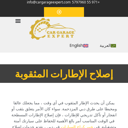
info@cargarageexpert.com
+971 55 5797960
‏موعد‏
العربية
English
‏إصلاح الإطارات المثقوبة‏
‏يمكن أن يحدث الإطار المثقوب في أي وقت ، مما يجعلك عالقا
ومحبطا على طرق دبي المزدحمة. سواء كان الأمر يتعلق بثقب أو
انفجار أو تآكل تدريجي للإطارات ، فإن إصلاح الإطارات المسطحة
في الوقت المناسب أمر بالغ الأهمية للحفاظ على سيارتك آمنة
وتشغيلية.‏ في
خبير كراج السيارات
‏في دبي ، نقدم خدمات إصلاح