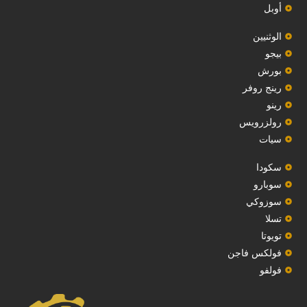
أوبل
‏الوثنيين‏
بيجو
بورش
رينج روفر
رينو
رولزرويس
سيات
سكودا
‏سوبارو‏
سوزوكي
تسلا
تويوتا
فولكس فاجن
فولفو