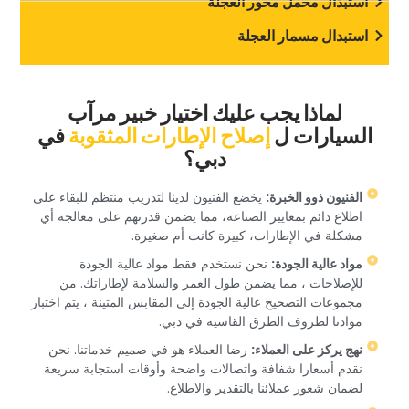
‏استبدال محمل محور العجلة‏
‏استبدال مسمار العجلة‏
‏لماذا يجب عليك اختيار خبير مرآب
السيارات ل‏
‏إصلاح الإطارات المثقوبة‏
‏في
دبي؟‏
‏الفنيون ذوو الخبرة:‏
‏ يخضع الفنيون لدينا لتدريب منتظم للبقاء على
اطلاع دائم بمعايير الصناعة، مما يضمن قدرتهم على معالجة أي
مشكلة في الإطارات، كبيرة كانت أم صغيرة.‏
‏مواد عالية الجودة:‏
‏ نحن نستخدم فقط مواد عالية الجودة
للإصلاحات ، مما يضمن طول العمر والسلامة لإطاراتك. من
مجموعات التصحيح عالية الجودة إلى المقابس المتينة ، يتم اختبار
موادنا لظروف الطرق القاسية في دبي.‏
‏نهج يركز على العملاء:‏
‏ رضا العملاء هو في صميم خدماتنا. نحن
نقدم أسعارا شفافة واتصالات واضحة وأوقات استجابة سريعة
لضمان شعور عملائنا بالتقدير والاطلاع.‏