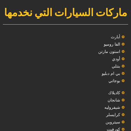
ماركات السيارات التي نخدمها
‏أبارث‏
الفا روميو
استون مارتن
أودي
بنتلي
بي ام دبليو
بوجاتي
كاديلاك
‏شانجان‏
شيفروليه
‏كرايسلر‏
سيتروين
‏كورفيت‏