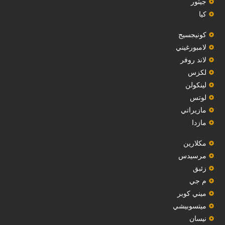
‏جيتور‏
كيا
‏كونيجسيج‏
لامبورغيني
لاند روفر
لكزس
لينكولن
‏لوتس‏
مازيراتي
مازدا
مكلارين
مرسيدس
‏زئبق‏
م جي
ميني كوبر
ميتسوبيشي
نيسان