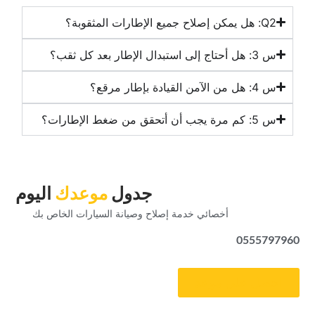
‏س 3: هل أحتاج إلى استبدال الإطار بعد كل ثقب؟‏
‏س 4: هل من الآمن القيادة بإطار مرقع؟‏
‏س 5: كم مرة يجب أن أتحقق من ضغط الإطارات؟‏
‏جدول‏
‏موعدك‏
‏اليوم‏
‏أخصائي خدمة إصلاح وصيانة السيارات الخاص بك‏
0555797960
‏احصل على موعد‏