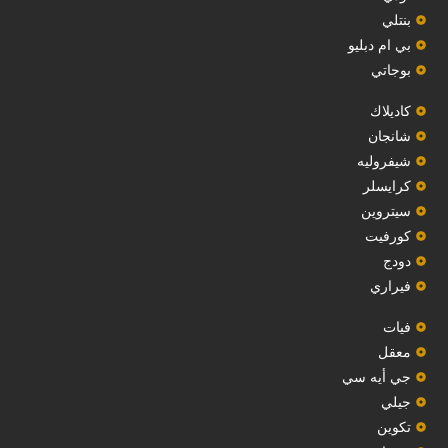
بنتلي
بي ام دبليو
بوجاتي
كاديلاك
‏شانجان‏
شيفروليه
‏كرايسلر‏
سيتروين
‏كورفيت‏
دودج
فيراري
فيات
معقل
‏جي أيه سي‏
جيلي
‏تكوين‏