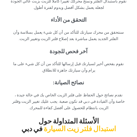
‏نقوم باستبدال الفلتر ونمنح محركك تغييرا كاملا للزيت بزيت عالي الجودة
لجعله يعمل بشكل أفضل ويدوم لفترة أطول.‏
‏التحقق من الأداء‏
‏سنتحقق من محرك سيارتك للتأكد من أن كل شيء يعمل بسلاسة وأن
الفلتر الجديد يعمل مباشرة بعد إصلاح فلتر الزيت وتغيير الزيت.‏
‏آخر فحص للجودة‏
‏نقوم بفحص أخير لسيارتك قبل إرسالها للتأكد من أن كل شيء على ما
يرام وأن سيارتك جاهزة للانطلاق.‏
‏نصائح الصيانة:‏
‏نقدم نصائح حول الحفاظ على فلتر الزيت الخاص بك في حالة جيدة ،
خاصة وأن القيادة في دبي قد تكون صعبة. يجب عليك تغيير الزيت وفلتر
الزيت بانتظام للحصول على أفضل كفاءة للمحرك.‏
‏الأسئلة المتداولة حول‏
‏استبدال فلتر زيت السيارة‏
‏في دبي‏