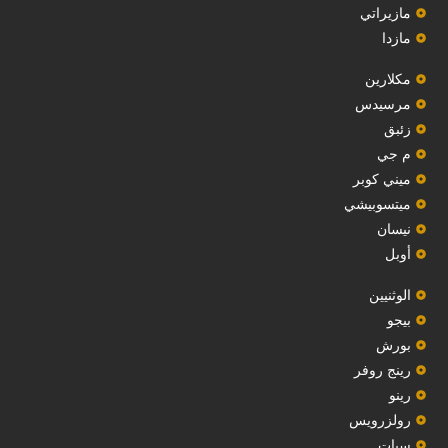
مازيراتي
مازدا
مكلارين
مرسيدس
‏زئبق‏
م جي
ميني كوبر
ميتسوبيشي
نيسان
أوبل
‏الوثنيين‏
بيجو
بورش
رينج روفر
رينو
رولزرويس
سيات