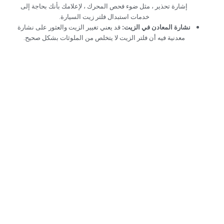
إشارة تحذير ، مثل ضوء فحص المحرك ، لإعلامك بأنك بحاجة إلى
خدمات استبدال فلتر زيت السيارة.‏
‏نشارة المعادن في الزيت:‏
‏ قد يعني تغيير الزيت والعثور على نشارة
معدنية فيه أن فلتر الزيت لا يتخلص من الملوثات بشكل صحيح.‏
‏احصل على خدمات
استبدال فلتر الزيت
المتخصصة في دبي:
عزز أداء محركك‏
‏في Car Garage Expert ، نقوم بتغيير فلاتر الزيت تماما
لضمان تزييت محرك سيارتك وحمايته بشكل مناسب. بمرور
الوقت ، يمكن أن يؤدي فلتر الزيت المسدود إلى إتلاف
المحرك وجعله يعمل بشكل أقل. يستخدم الميكانيكيون
المهرة لدينا أحدث المعدات للتحقق من حالة فلتر زيت
سيارتك واستبداله بأجزاء عالية الجودة مصنوعة لتدوم.‏