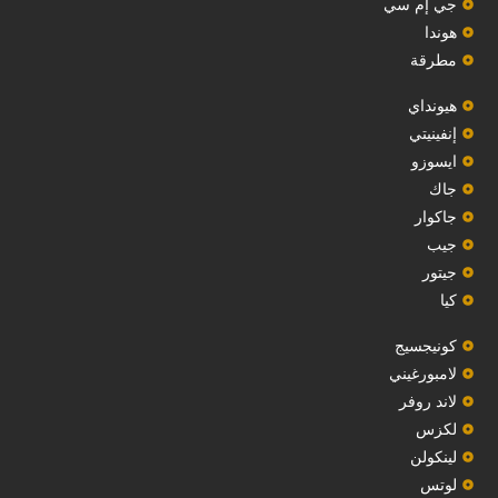
جي إم سي
هوندا
مطرقة
هيونداي
إنفينيتي
‏ايسوزو‏
‏جاك‏
جاكوار
جيب
‏جيتور‏
كيا
‏كونيجسيج‏
لامبورغيني
لاند روفر
لكزس
لينكولن
‏لوتس‏