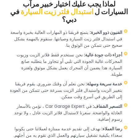
‏لماذا يجب عليك اختيار خبير مرآب
السيارات ل‏
‏استبدال فلتر زيت السيارة‏
‏في
دبي؟‏
‏الفنيون ذوو الخبرة:‏
‏ يتمتع فريقنا ذو المهارات العالية بخبرة واسعة
في استبدال فلتر زيت السيارة وصيانتها. سنقوم بالمهمة بشكل
صحيح حتى تتمكن من الوثوق بنا.‏
‏أجزاء ذات جودة عالية: ‏
‏نحن نستخدم فقط فلاتر الزيت وزيوت
المحركات عالية الجودة التي تلبي أو تتجاوز ما يتطلبه صانع
السيارة. هذا يضمن أن المحرك يعمل بشكل موثوق ولفترة
طويلة.‏
‏خدمة سريعة وسهلة: ‏
‏نحن نعلم أن وقتك ضروري. يقوم فريقنا
بتغيير الزيت واستبدال فلتر الزيت بسرعة حتى تتمكن من العودة
إلى الطريق في أسرع وقت ممكن.‏
‏التسعير الشفاف: ‏
‏في Car Garage Expert ، نؤمن بالأسعار
العادلة والواضحة. سعرنا لاستبدال فلاتر الزيت عادل ، ولا توجد
رسوم إضافية.‏
‏رضا العملاء: ‏
‏نهدف إلى تقديم خدمة ممتازة لعملائنا حتى يكونوا
سعداء بكيفية تشغيل سيارتهم والعمل الذي نقوم به من أجلهم.‏