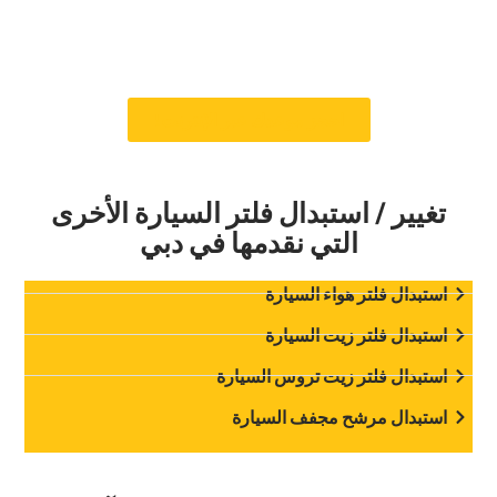
‏لا يهم مدى تلف فلتر الزيت الخاص بك – سنقوم بتغييره
لضمان حصول محرك سيارتك على الزيت النظيف الذي
يحتاجه ليعمل في أفضل حالاته.‏
‏احجز موعدك عبر الإنترنت!‏
‏تغيير / استبدال فلتر السيارة الأخرى
التي نقدمها في دبي‏
‏استبدال فلتر هواء السيارة‏
‏استبدال فلتر زيت السيارة‏
‏استبدال فلتر زيت تروس السيارة‏
‏استبدال مرشح مجفف السيارة‏