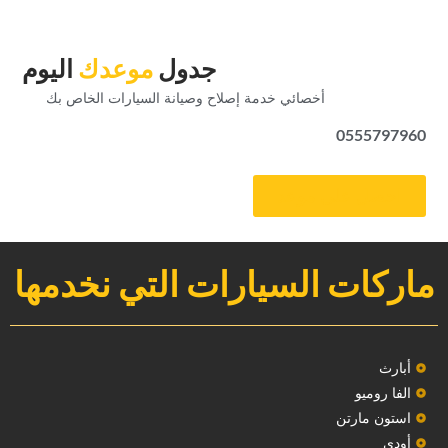
‏جدول‏
‏موعدك‏
‏اليوم‏
‏أخصائي خدمة إصلاح وصيانة السيارات الخاص بك‏
0555797960
‏احصل على موعد‏
ماركات السيارات التي نخدمها
‏أبارث‏
الفا روميو
استون مارتن
أودي