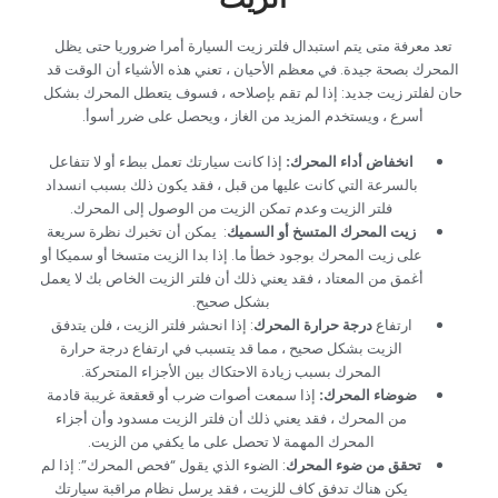
‏تعد معرفة متى يتم استبدال فلتر زيت السيارة أمرا ضروريا حتى يظل
المحرك بصحة جيدة. في معظم الأحيان ، تعني هذه الأشياء أن الوقت قد
حان لفلتر زيت جديد: إذا لم تقم بإصلاحه ، فسوف يتعطل المحرك بشكل
أسرع ، ويستخدم المزيد من الغاز ، ويحصل على ضرر أسوأ.‏
‏انخفاض أداء المحرك:‏
‏ إذا كانت سيارتك تعمل ببطء أو لا تتفاعل
بالسرعة التي كانت عليها من قبل ، فقد يكون ذلك بسبب انسداد
فلتر الزيت وعدم تمكن الزيت من الوصول إلى المحرك.‏
‏زيت المحرك المتسخ أو السميك‏
‏: ‏
‏يمكن أن تخبرك نظرة سريعة
على زيت المحرك بوجود خطأ ما. إذا بدا الزيت متسخا أو سميكا أو
أغمق من المعتاد ، فقد يعني ذلك أن فلتر الزيت الخاص بك لا يعمل
بشكل صحيح.‏
‏ارتفاع ‏
‏درجة حرارة المحرك‏
‏: ‏
‏إذا انحشر فلتر الزيت ، فلن يتدفق
الزيت بشكل صحيح ، مما قد يتسبب في ارتفاع درجة حرارة
المحرك بسبب زيادة الاحتكاك بين الأجزاء المتحركة.‏
‏ضوضاء المحرك:‏
‏ ‏
‏إذا سمعت أصوات ضرب أو قعقعة غريبة قادمة
من المحرك ، فقد يعني ذلك أن فلتر الزيت مسدود وأن أجزاء
المحرك المهمة لا تحصل على ما يكفي من الزيت.‏
‏تحقق من ضوء المحرك‏
‏:‏
‏ الضوء الذي يقول “فحص المحرك”: إذا لم
يكن هناك تدفق كاف للزيت ، فقد يرسل نظام مراقبة سيارتك