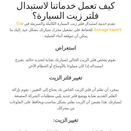
‏كيف تعمل خدماتنا لاستبدال
فلتر زيت السيارة؟‏
‏نقدم خدمة استبدال فلتر زيت السيارة الكاملة والسريعة في ‏
‏Car
Garage Expert‏
‏للحفاظ على تشغيل محرك سيارتك بشكل جيد. إليك ما
يمكن أن تتوقعه أثناء العملية:‏
‏استعراض‏
‏نقوم بفحص فلتر الزيت الحالي لسيارتك بعناية لتحديد حالته. نقترح
استبداله إذا كان مملوءا بالأوساخ أو الحطام الآخر.‏
‏تغيير فلتر الزيت‏
‏بمجرد أن نعلم أن فلتر الزيت الخاص بك يحتاج إلى التغيير ، نقوم بإزالة
الفلتر القديم بعناية ووضع فلتر جديد يلبي متطلبات الشركة المصنعة
لسيارتك. هذا يضمن أن الزيت يفلتر بشكل مناسب ويحافظ على الملوثات
من محركك.‏
‏تغيير الزيت:‏