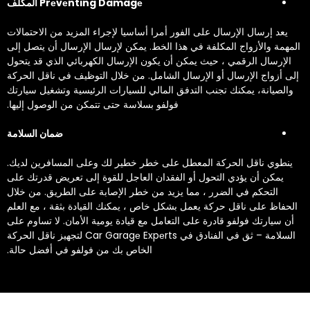
‏يعد إرسال الإرسال على الفور أمرا أساسيا لإجراء المزيد من الاحتمالات
المهمة والأزواج المكلفة في هذا الخط. يمكن لإرسال الإرسال أن يتصل إلى
الإرسال الرقمي ، حيث يمكن أن يكون الإرسال الكهربائي الذي قد يتحول
إلى أزواج الإرسال أو الإرسال الشامل. من خلال التوظيف في ناقل الحركة
والصيانة، يمكنك تجنب التدفق المالي للسيارات الرئيسية وتشغيل سيارتك
فولفو بسلاسة حتى تتمكن من الوصول إليها.‏
‏ضمان السلامة‏
‏ينطوي ناقل الحركة المعطل على خطر خطير لك وعلى المسافرين لديك.
يمكن أن يؤدي التحول أو الفقدان العاجل للقوة إلى تعريض قدرتك على
التحكم في الضرر ، مما يزيد من خطر الإصابة على الطريق. من خلال
الحفاظ على ناقل حركة يعمل بشكل خاص ، يمكنك القيادة بثقة ، مع العلم
أن سيارتك فولفو قادرة على التعامل مع قيادة يومية الأمان. لا تساوم على
السلامة – ثق في الفنادق في Car Garagе Expеrts لتجهيز ناقل الحركة
الخاص بك من فولفو في أفضل حالة.‏