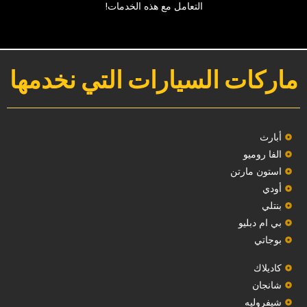
التعامل مع هذه الخدمات!‏
ماركات السيارات التي نخدمها
‏أبارث‏
الفا روميو
استون مارتن
أودي
بنتلي
بي ام دبليو
بوجاتي
كاديلاك
‏شانجان‏
شيفروليه