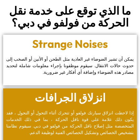
‏ما الذي توقع على خدمة نقل
الحركة من فولفو في دبي؟‏
Strangе Noisеs
‏يمكن أن تشير الضوضاء غير العادية مثل الطحن أو الأنين أو الصخب إلى
حدوث حالات الانتقال. سيقوم موظفونا بإجراء معلومات شاملة لتحديد
مصادر هذه الضوضاء وإضافة أي أفكار غير ضرورية.‏
‏انزلاق الجرافات‏
‏إذا لاحظت انزلاق سيارتك فولفو أو تتحرك أثناء التحول أو التحول ، فقد
يكون ذلك علامة على قوة ناقل الحركة ، بما في ذلك الخدمات
المتخصصة مثل إصلاح ناقل الحركة من فولفو في دبي. سيقوم نظامنا
بتشخيص الخصائص وتشكيل الخصائص الفنية لوظيفة الدعم.‏