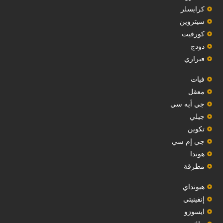
‏كرايسلر‏
سيتروين
‏كورفيت‏
دودج
فيراري
فيات
معقل
‏جي أيه سي‏
جيلي
‏تكوين‏
جي إم سي
هوندا
مطرقة
هيونداي
إنفينيتي
‏ايسوزو‏