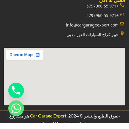
‏اتصل بنا الآن‏
+971 55 5797960
+971 55 5797960
info@cargarageexpert.com
‏خبير كراج السيارات القوز ، دبي‏
حقوق الطبع والنشر © 2024.
Car Garage Expert
هو مشروع
.
Rapid Rev Garage،
LLC