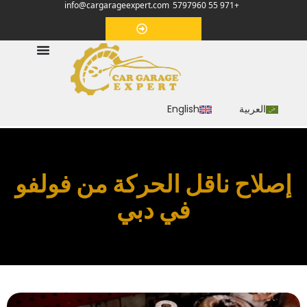
info@cargarageexpert.com
+971 55 5797960
‏موعد‏
العربية
English
‏إصلاح ناقل الحركة من فولفو
في دبي‏