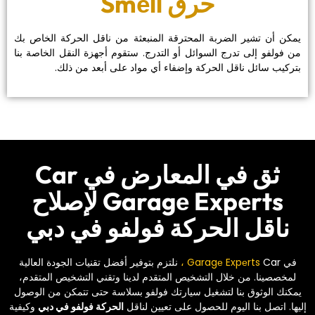
‏حرق Smеll‏
‏يمكن أن تشير الضربة المحترقة المنبعثة من ناقل الحركة الخاص بك
من فولفو إلى تدرج السوائل أو التدرج. ستقوم أجهزة النقل الخاصة بنا
بتركيب سائل ناقل الحركة وإضفاء أي مواد على أبعد من ذلك.‏
‏ثق في المعارض في Car
Garagе Expеrts لإصلاح
ناقل الحركة فولفو في دبي‏
‏في Car ‏
‏ نلتزم بتوفير أفضل تقنيات الجودة العالية
لمخصصينا. من خلال التشخيص المتقدم لدينا وتقني التشخيص المتقدم،
يمكنك الوثوق بنا لتشغيل سيارتك فولفو بسلاسة حتى تتمكن من الوصول
إليها. اتصل بنا اليوم للحصول على تعيين لناقل ‏
‏الحركة فولفو في دبي‏
‏ وكيفية