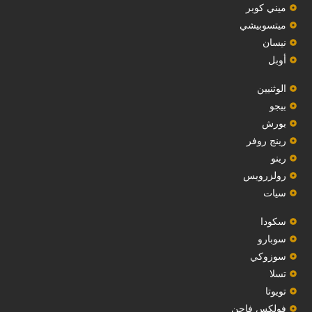
ميني كوبر
ميتسوبيشي
نيسان
أوبل
‏الوثنيين‏
بيجو
بورش
رينج روفر
رينو
رولزرويس
سيات
سكودا
‏سوبارو‏
سوزوكي
تسلا
تويوتا
فولكس فاجن