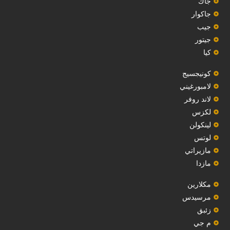
‏جاك‏
جاكوار
جيب
‏جيتور‏
كيا
‏كونيجسيج‏
لامبورغيني
لاند روفر
لكزس
لينكولن
‏لوتس‏
مازيراتي
مازدا
مكلارين
مرسيدس
‏زئبق‏
م جي