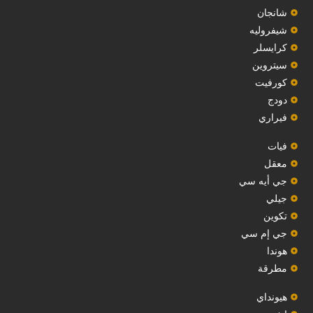
‏شانجان‏
شيفروليه
‏كرايسلر‏
سيتروين
‏كورفيت‏
دودج
فيراري
فيات
معقل
‏جي أيه سي‏
جيلي
‏تكوين‏
جي إم سي
هوندا
مطرقة
هيونداي