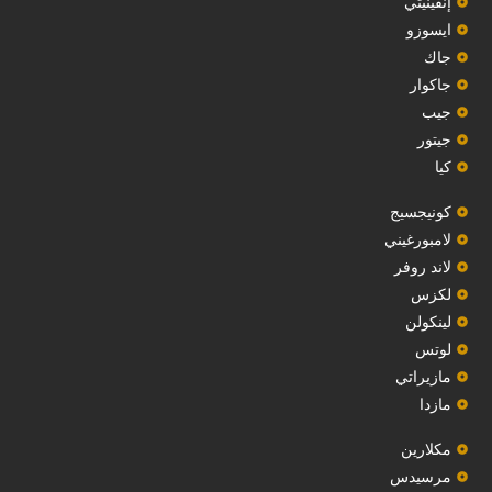
إنفينيتي
‏ايسوزو‏
‏جاك‏
جاكوار
جيب
‏جيتور‏
كيا
‏كونيجسيج‏
لامبورغيني
لاند روفر
لكزس
لينكولن
‏لوتس‏
مازيراتي
مازدا
مكلارين
مرسيدس