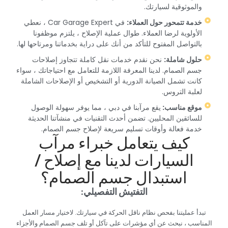
والموثوقية لسيارتك.‏
‏خدمة تتمحور حول العملاء:‏
‏ في Car Garage Expert ، نعطي
الأولوية لرضا العملاء. طوال عملية الإصلاح ، يلتزم موظفونا
بالتواصل المفتوح للتأكد من أنك على دراية بخدماتنا ومرتاحها لها.‏
‏حلول شاملة:‏
‏ نحن نقدم خدمات نقل كاملة تتجاوز إصلاحات
جسم الصمام. لدينا المعرفة اللازمة للتعامل مع احتياجاتك ، سواء
كانت تشمل الصيانة الدورية أو التشخيص أو الإصلاحات الشاملة
لعلبة التروس.‏
‏موقع مناسب: ‏
‏يقع مرآبنا في دبي ، مما يوفر سهولة الوصول
للسائقين المحليين. تضمن أحدث التقنيات في منشآتنا الحديثة
خدمة فعالة وأوقات تسليم سريعة لإصلاح جسم الصمام.‏
‏كيف يتعامل خبراء مرآب
السيارات لدينا مع إصلاح /
استبدال جسم الصمام؟‏
‏التفتيش التفصيلي:‏
‏تبدأ عمليتنا بفحص نظام ناقل الحركة في سيارتك. لاختيار مسار العمل
المناسب ، نبحث عن أي مؤشرات على تآكل أو تلف جسم الصمام والأجزاء