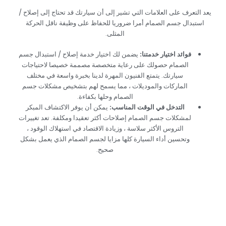
‏يعد التعرف على العلامات التي تشير إلى أن سيارتك قد تحتاج إلى إصلاح /
استبدال جسم الصمام أمرا ضروريا للحفاظ على وظيفة ناقل الحركة
المثلى.‏
‏فوائد اختيار خدمتنا:‏
‏يضمن لك اختيار خدمة إصلاح / استبدال جسم
الصمام حصولك على رعاية متخصصة مصممة خصيصا لاحتياجات
سيارتك. يتمتع الفنيون المهرة لدينا بخبرة واسعة في مختلف
الماركات والموديلات ، مما يسمح لهم بتشخيص مشكلات جسم
الصمام وحلها بكفاءة.‏
‏التدخل في الوقت المناسب:‏
‏يمكن أن يوفر الاكتشاف المبكر
لمشكلات جسم الصمام إصلاحات أكثر تعقيدا ومكلفة. تعد تغييرات
التروس الأكثر سلاسة ، وزيادة الاقتصاد في استهلاك الوقود ،
وتحسين أداء السيارة كلها مزايا لجسم الصمام الذي يعمل بشكل
صحيح.‏
‏خدمات إصلاح / استبدال
جسم الصمامات