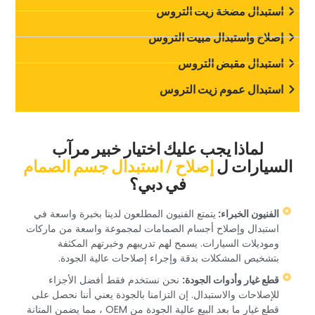
‏استبدال مضخة زيت التروس‏
‏إصلاح واستبدال مبيت التروس‏
‏استبدال مقبض التروس‏
‏استبدال عموم زيت التروس‏
‏لماذا يجب عليك اختيار خبير مرآب
السيارات ل‏
‏إصلاح / استبدال جسم الصمام‏
‏في دبي؟‏
‏الفنيون الخبراء: ‏
‏يتمتع الفنيون المطلعون لدينا بخبرة واسعة في
استبدال وإصلاح أجسام الصمامات لمجموعة واسعة من ماركات
وموديلات السيارات. يسمح لهم تدريبهم وخبرتهم المكثفة
بتشخيص المشكلات بدقة وإجراء إصلاحات عالية الجودة.‏
‏قطع غيار وأدوات الجودة:‏
‏ نحن نستخدم فقط أفضل الأجزاء
للإصلاحات والاستبدال. إن التزامنا بالجودة يعني أننا نحصل على
قطع غيار ما بعد البيع عالية الجودة من OEM ، مما يضمن المتانة