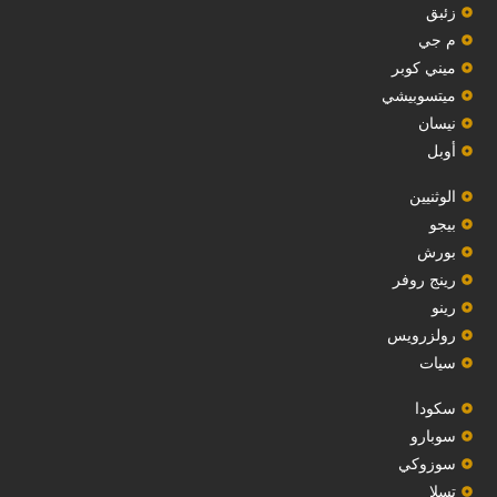
‏زئبق‏
م جي
ميني كوبر
ميتسوبيشي
نيسان
أوبل
‏الوثنيين‏
بيجو
بورش
رينج روفر
رينو
رولزرويس
سيات
سكودا
‏سوبارو‏
سوزوكي
تسلا