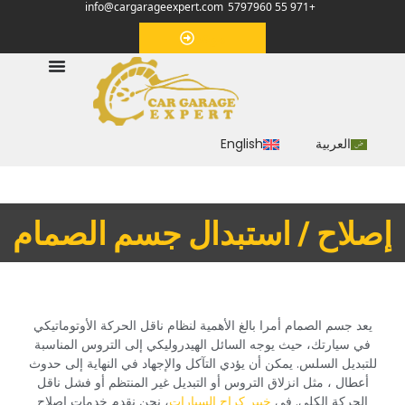
info@cargarageexpert.com
+971 55 5797960
‏موعد‏
العربية
English
‏إصلاح / استبدال جسم الصمام‏
‏يعد جسم الصمام أمرا بالغ الأهمية لنظام ناقل الحركة الأوتوماتيكي
في سيارتك، حيث يوجه السائل الهيدروليكي إلى التروس المناسبة
للتبديل السلس. يمكن أن يؤدي التآكل والإجهاد في النهاية إلى حدوث
أعطال ، مثل انزلاق التروس أو التبديل غير المنتظم أو فشل ناقل
الحركة الكلي.‏ في
خبير كراج السيارات
‏، نحن نقدم خدمات إصلاح