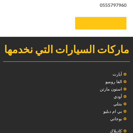
0555797960
‏احصل على موعد‏
ماركات السيارات التي نخدمها
‏أبارث‏
الفا روميو
استون مارتن
أودي
بنتلي
بي ام دبليو
بوجاتي
كاديلاك