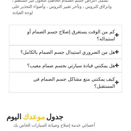
‏تشمل أعراض جسم الصمام الخاطئ التحول غير المنتظم ،
وانزلاق التروس ، وتأخر تغيير التروس ، وأضواء التحذير على
لوحة القيادة.‏
‏كم من الوقت يستغرق إصلاح جسم الصمام أو
استبداله؟‏
‏هل من الضروري استبدال جسم الصمام بالكامل؟‏
‏هل يمكنني قيادة سيارتي بجسم صمام معيب؟‏
‏كيف يمكنني منع مشاكل جسم الصمام في
المستقبل؟‏
‏جدول‏
‏موعدك‏
‏اليوم‏
‏أخصائي خدمة إصلاح وصيانة السيارات الخاص بك‏