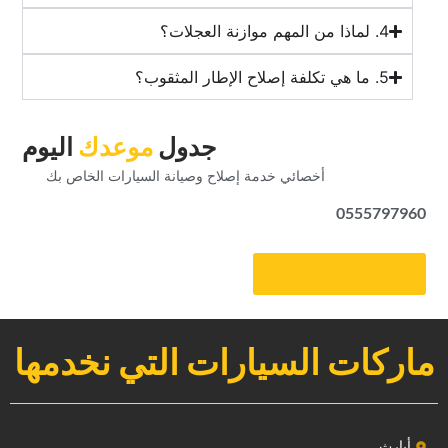
‏جدول‏
‏موعدك‏
‏اليوم‏
‏أخصائي خدمة إصلاح وصيانة السيارات الخاص بك‏
0555797960
‏احصل على موعد‏
ماركات السيارات التي نخدمها
‏أبارث‏