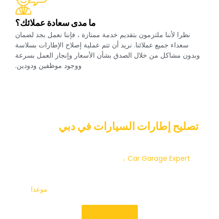
‏ما مدى سعادة عملائك؟‏
‏نظرا لأننا ملتزمون بتقديم خدمة ممتازة ، فإننا نعمل بجد لضمان
سعداء جميع عملائنا. نريد أن تتم عملية إصلاح الإطارات بسلاسة
وبدون مشاكل من خلال الصدق بشأن الأسعار وإنجاز العمل بسرعة
ووجود موظفين ودودين.‏
‏حجز سلس عبر الإنترنت ل‏
‏تصليح إطارات السيارات في دبي‏
‏في خبير
كراج السيارات‏
‏في ‏
‏ نهدف إلى تقديم أفضل خدمات إصلاح
الإطارات في دبي. إذا كنت تواجه مشاكل في إطارات سيارتك ، فلا
تتردد في الاتصال بنا. موظفونا المهرة موجودون هنا للمساعدة في
ضمان أن تكون سيارتك آمنة وجاهزة للانطلاق. حدد ‏
‏موعدا‏
‏حجز موعد‏