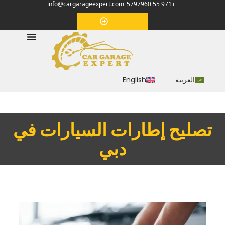
info@cargarageexpert.com
+971 55 5797960
‏موعد‏
العربية
English
‏تصليح إطارات السيارات في
دبي‏