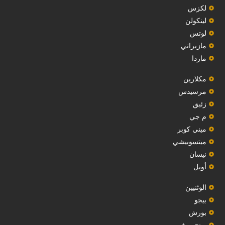
لكزس
لينكولن
‏لوتس‏
مازيراتي
مازدا
مكلارين
مرسيدس
‏زئبق‏
م جي
ميني كوبر
ميتسوبيشي
نيسان
أوبل
‏الوثنيين‏
بيجو
بورش
رينج روفر