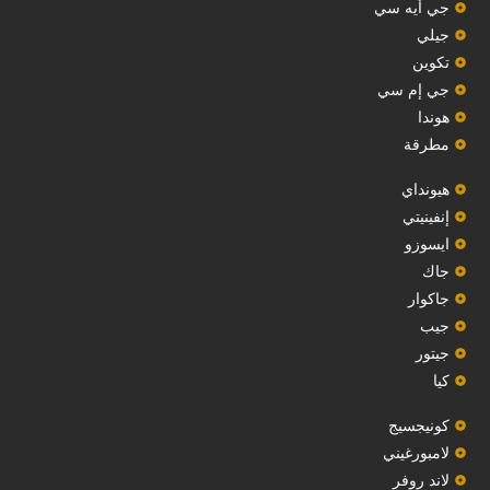
‏جي أيه سي‏
جيلي
‏تكوين‏
جي إم سي
هوندا
مطرقة
هيونداي
إنفينيتي
‏ايسوزو‏
‏جاك‏
جاكوار
جيب
‏جيتور‏
كيا
‏كونيجسيج‏
لامبورغيني
لاند روفر