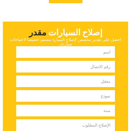
إصلاح السيارات
‏مقدر‏
‏احصل على تقدير مخصص لإصلاح السيارة مصمم خصيصا لاحتياجات
سيارتك.‏