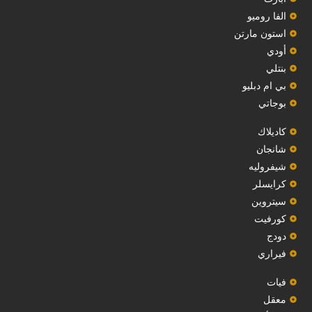
الفا روميو
استون مارتن
أودي
بنتلي
بي ام دبليو
بوجاتي
كاديلاك
‏شانجان‏
شيفروليه
‏كرايسلر‏
سيتروين
‏كورفيت‏
دودج
فيراري
فيات
معقل