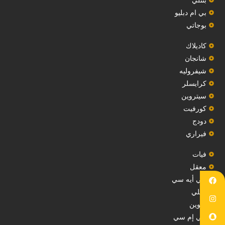
بي ام دبليو
بوجاتي
كاديلاك
‏شانجان‏
شيفروليه
‏كرايسلر‏
سيتروين
‏كورفيت‏
دودج
فيراري
فيات
معقل
‏جي أيه سي‏
جيلي
‏تكوين‏
جي إم سي