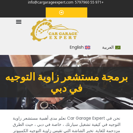
info@cargarageexpert.com
+971 55 5797960
‏موعد‏
العربية
English
‏برمجة مستشعر زاوية التوجيه
في دبي‏
‏نحن في Car Garage Expert نعلم مدى أهمية مستشعر زاوية
التوجيه في كيفية تشغيل سيارتك ، خاصة في دبي ، حيث الطرق
مزدحمة للغاية. تخبر الشاشة التي تقيس زاوية التوجيه الكمبيوتر