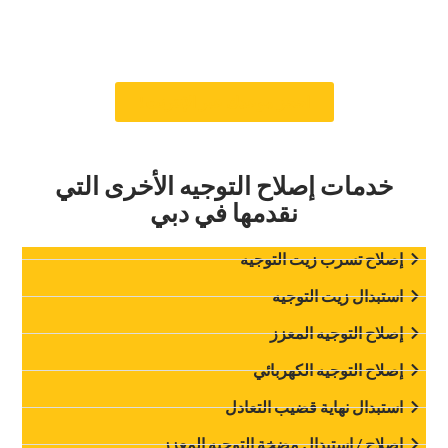
التشخيص. نحن نستخدم طرق معايرة عالية الجودة وأدوات
معتمدة من OEM لضمان استمرار إصلاحاتنا وسلامتها.
يساعدك هذا على الاستمرار في القيادة بسلاسة وأمان.‏
‏احجز موعدك عبر الإنترنت!‏
‏خدمات إصلاح التوجيه الأخرى التي
نقدمها في دبي‏
‏إصلاح تسرب زيت التوجيه‏
‏استبدال زيت التوجيه‏
‏إصلاح التوجيه المعزز‏
‏إصلاح التوجيه الكهربائي‏
‏استبدال نهاية قضيب التعادل‏
‏إصلاح / استبدال مضخة التوجيه المعزز‏