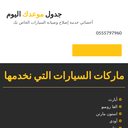
‏جدول‏
‏موعدك‏
‏اليوم‏
‏أخصائي خدمة إصلاح وصيانة السيارات الخاص بك‏
0555797960
‏احصل على موعد‏
ماركات السيارات التي نخدمها
‏أبارث‏
الفا روميو
استون مارتن
أودي
بنتلي