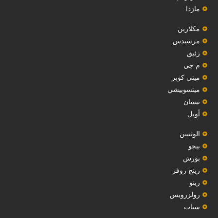
مازدا
مكلارين
مرسيدس
‏زئبق‏
م جي
ميني كوبر
ميتسوبيشي
نيسان
أوبل
‏الوثنيين‏
بيجو
بورش
رينج روفر
رينو
رولزرويس
سيات