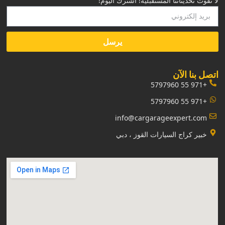
لا تفوت تحديثاتنا المستقبلية! اشترك اليوم!
يرسل
‏اتصل بنا الآن‏
+971 55 5797960
+971 55 5797960
info@cargarageexpert.com
‏خبير كراج السيارات القوز ، دبي‏