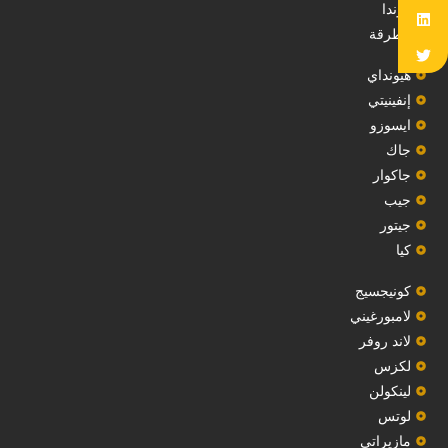
هوندا
مطرقة
هيونداي
إنفينيتي
‏ايسوزو‏
‏جاك‏
جاكوار
جيب
‏جيتور‏
كيا
‏كونيجسيج‏
لامبورغيني
لاند روفر
لكزس
لينكولن
‏لوتس‏
مازيراتي