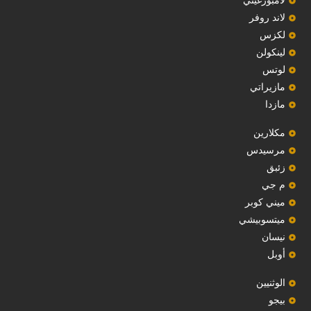
لامبورغيني
لاند روفر
لكزس
لينكولن
‏لوتس‏
مازيراتي
مازدا
مكلارين
مرسيدس
‏زئبق‏
م جي
ميني كوبر
ميتسوبيشي
نيسان
أوبل
‏الوثنيين‏
بيجو