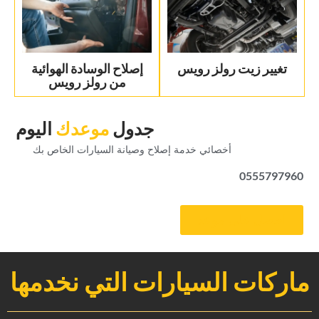
‏تغيير زيت رولز رويس‏
‏إصلاح الوسادة الهوائية
من رولز رويس‏
‏جدول‏
‏موعدك‏
‏اليوم‏
‏أخصائي خدمة إصلاح وصيانة السيارات الخاص بك‏
0555797960
‏احصل على موعد‏
ماركات السيارات التي نخدمها