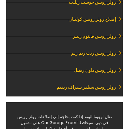
‏رولز رويس جوست ريليت‏
‏إصلاح رولز رويس كولينان‏
‏رولز رويس فانتوم ريبير‏
‏رولز رويس ريث ريم ريم‏
‏رولز رويس داون ريفيل‏
‏رولز رويس سيلفر سيراف ريفيم‏
‏تعال لرؤيتنا اليوم إذا كنت بحاجة إلى إصلاحات رولز رويس
في دبي. سيحافظ Car Garage Expert على تشغيل
سيارتك رولز رويس في أفضل حالاتها ، ميلا بعد ميل.‏