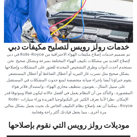
‏خدمات رولز رويس لتصليح مكيفات دبي‏
‏تم تصميم خدمات إصلاح مكيفات الهواء الاحترافية من Rolls-Royce في دبي
لإصلاح العديد من مشكلات تكييف الهواء المختلفة بسرعة وبشكل صحيح. نحن
نستخدم أحدث أدوات وطرق التشخيص المحدثة للعثور على المشكلات وإصلاحها
بشكل صحيح مثل تسرب غاز التبريد أو أعطال الضاغط أو أعطال المستشعر.
يقوم خبراؤنا أيضا بإجراء صيانة متخصصة لمنع حدوث المشكلات في المستقبل.
على سبيل المثال ، يقومون بتنظيف مجاري الهواء ، واستبدال فلاتر هواء
المقصورة ، والتأكد من أن النظام يعمل في أفضل حالاته ليكون فعالا وموثوقا قدر
الإمكان. نظرا لأننا نعرف الكثير عن التكنولوجيا الفريدة وراء سيارات Rolls-
Royce ، يمكننا أن نعد بإصلاح نظام التكييف الخاص بك بحيث يعمل بشكل مثالي
مرة أخرى ، مما يجعل قيادتك أكثر راحة وفخامة.‏
‏موديلات رولز رويس التي نقوم بإصلاحها‏