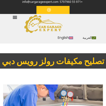
info@cargarageexpert.com
+971 55 5797960
‏موعد‏
العربية
English
‏تصليح مكيفات رولز رويس دبي‏