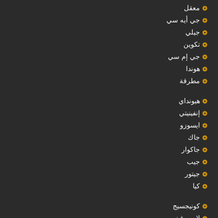
معقل
‏جي أيه سي‏
جيلي
‏تكوين‏
جي إم سي
هوندا
مطرقة
هيونداي
إنفينيتي
‏ايسوزو‏
‏جاك‏
جاكوار
جيب
‏جيتور‏
كيا
‏كونيجسيج‏