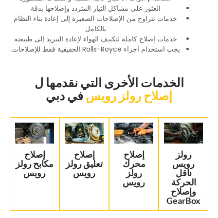
‏العثور على مشاكل التيار المتردد وإصلاحها بدقة‏
‏خدمات تتراوح من الإصلاحات الصغيرة إلى إعادة بناء النظام
بالكامل‏
‏خدمات إصلاح كاملة لتكييف الهواء لإعادة التبريد إلى طبيعته‏
‏يجب استخدام أجزاء Rolls-Royce الحقيقية فقط للإصلاحات.‏
‏الخدمات الأخرى التي نقدمها ل‏
‏إصلاح رولز رويس‏
‏في دبي‏
‏رولز
‏إصلاح
‏إصلاح
‏إصلاح
رويس
محرك
تعليق رولز
مكابح رولز
ناقل
رولز
رويس‏
رويس‏
الحركة
رويس‏
وإصلاح
GearBox‏