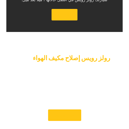
‏إقتبس‏
‏حدد موعدا ل‏
‏رولز رويس إصلاح مكيف الهواء‏
‏اليوم‏
‏لا تدع مشاكل مكيف الهواء الخاص بك تعيق راحتك ومتعتك. يمكنك
حجز إصلاح مكيف رولز رويس اليوم مع Car Garage Expert.
تضمن خدمتنا السريعة وخيارات المواعيد المرنة إجراء إصلاحات
مكيفات الهواء بسرعة وبشكل صحيح، حتى لا تضطر إلى الانتظار
طويلا. بغض النظر عن الخطأ في نظام مكيف الهواء Rolls-Royce
الخاص بك ، يمكنك الاعتماد علينا لإصلاحه بعناية وبشكل صحيح.‏
‏حجز موعد‏