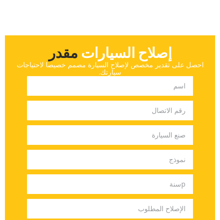
إصلاح السيارات
‏مقدر‏
‏احصل على تقدير مخصص لإصلاح السيارة مصمم خصيصا لاحتياجات
سيارتك.‏