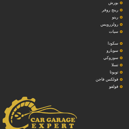
بورش
رينج روفر
رينو
رولزرويس
سيات
سكودا
‏سوبارو‏
سوزوكي
تسلا
تويوتا
فولكس فاجن
فولفو