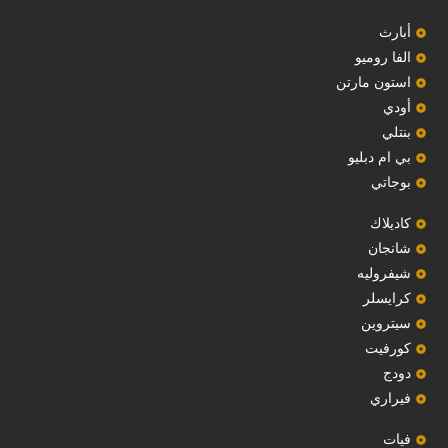
‏أبارث‏
الفا روميو
استون مارتن
أودي
بنتلي
بي ام دبليو
بوجاتي
كاديلاك
‏شانجان‏
شيفروليه
‏كرايسلر‏
سيتروين
‏كورفيت‏
دودج
فيراري
فيات