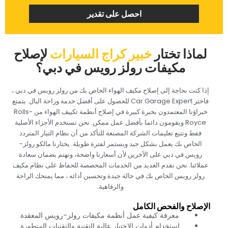
‏احصل على تقدير‏
‏لماذا تختار‏
خبير كراج السيارات
‏لإصلاح
مكيفات رولز رويس في دبي؟‏
‏إذا كنت بحاجة إلى إصلاح مكيف الهواء الخاص بك من رولز رويس في دبي ،
فاختر Car Garage Expert للحصول على أفضل خدمة وراحة البال. يتمتع
خبراؤنا المعتمدون بخبرة كبيرة في إصلاح أنظمة تكييف الهواء من Rolls-
Royce ويقومون دائما بأفضل عمل ممكن. نحن نستخدم الأجزاء الأصلية
فقط ونتبع تعليمات الشركة المصنعة للتأكد من أن نظام التيار المتردد
الخاص بك يعمل بشكل جيد ويستمر لفترة طويلة. يختارنا مالكو رولز-
رويس في دبي على الآخرين لأن أسعارنا واضحة، ونهتم بضمان سعادة
عملائنا. نحن نقدم العديد من الخدمات المخصصة للحفاظ على نظام مكيف
رولز رويس الخاص بك في حالة جيدة وتحسين أدائه ، مما يمنحك الراحة
والرفاهية.‏
‏الإصلاح والفحص الكامل‏
‏معرفة كيفية عمل أنظمة مكيفات رولز-رويس المعقدة‏
‏استخدام أدوات الاختبار عالية التقنية والتقنيات المتطورة‏