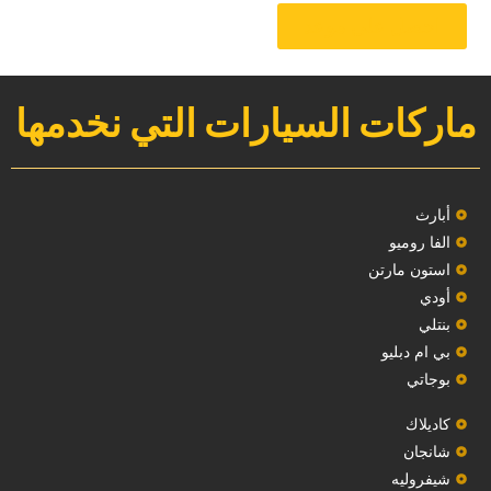
‏احصل على موعد‏
ماركات السيارات التي نخدمها
‏أبارث‏
الفا روميو
استون مارتن
أودي
بنتلي
بي ام دبليو
بوجاتي
كاديلاك
‏شانجان‏
شيفروليه