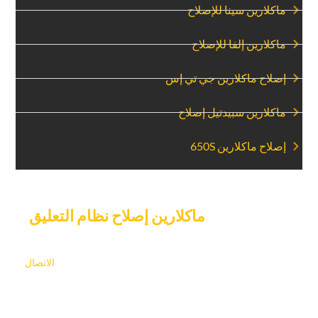
‏ماكلارين سينا للإصلاح‏
‏ماكلارين إلفا للإصلاح‏
‏إصلاح ماكلارين جي تي إس‏
‏ماكلارين سبيدتيل إصلاح‏
‏إصلاح ماكلارين 650S‏
‏حدد موعدا ل‏
‏ماكلارين إصلاح نظام التعليق‏
‏اليوم‏
‏لا تدع مشاكل التعليق تعرض سلامة القيادة وراحتك للخطر.‏
‏الاتصال‏
‏خبير مرآب السيارات اليوم لجدولة إصلاح نظام تعليق ماكلارين في
دبي. نحن نقدم خدمة سريعة ويمكن الاعتماد عليها وطريقة سهلة
الاستخدام لتحديد المواعيد حتى تتمكن من العودة إلى الطريق على