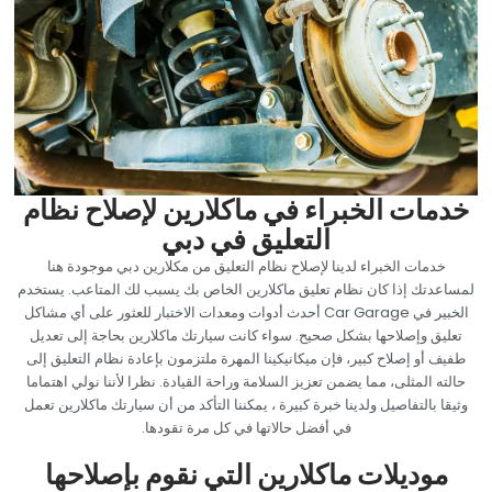
‏خدمات الخبراء في ماكلارين لإصلاح نظام
التعليق في دبي‏
‏خدمات الخبراء لدينا لإصلاح نظام التعليق من مكلارين دبي موجودة هنا
لمساعدتك إذا كان نظام تعليق ماكلارين الخاص بك يسبب لك المتاعب. يستخدم
الخبير في Car Garage أحدث أدوات ومعدات الاختبار للعثور على أي مشاكل
تعليق وإصلاحها بشكل صحيح. سواء كانت سيارتك ماكلارين بحاجة إلى تعديل
طفيف أو إصلاح كبير، فإن ميكانيكينا المهرة ملتزمون بإعادة نظام التعليق إلى
حالته المثلى، مما يضمن تعزيز السلامة وراحة القيادة. نظرا لأننا نولي اهتماما
وثيقا بالتفاصيل ولدينا خبرة كبيرة ، يمكننا التأكد من أن سيارتك ماكلارين تعمل
في أفضل حالاتها في كل مرة تقودها.‏
‏موديلات ماكلارين التي نقوم بإصلاحها‏