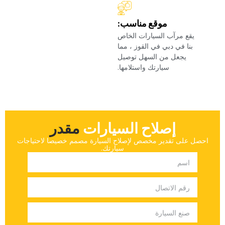
‏موقع مناسب:‏
‏يقع مرآب السيارات الخاص
بنا في دبي في القوز ، مما
يجعل من السهل توصيل
سيارتك واستلامها.‏
إصلاح السيارات
‏مقدر‏
‏احصل على تقدير مخصص لإصلاح السيارة مصمم خصيصا لاحتياجات
سيارتك.‏