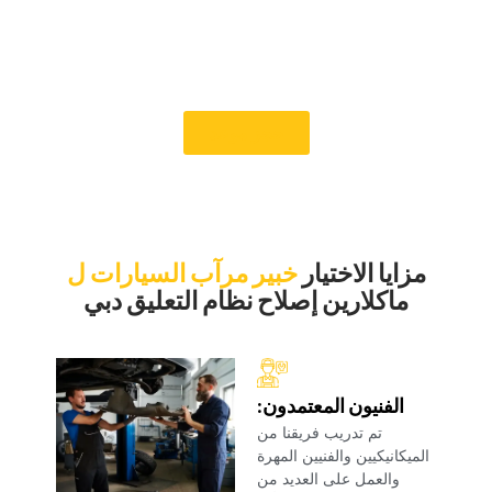
الفور. يلتزم فريقنا المحترف بإصلاح المشكلة وتحسين التعامل مع
سيارتك ماكلارين وضمان الجودة حتى تستمتع بتجربة قيادة مثيرة. ثق
بنا للحفاظ على نظام تعليق ماكلارين في أفضل حالة بحيث تكون
كل رحلة سلسة ومضبوطة.‏
‏حجز موعد‏
‏مزايا الاختيار‏
‏خبير مرآب السيارات ل‏
‏ماكلارين إصلاح نظام التعليق دبي‏
‏الفنيون المعتمدون:‏
‏تم تدريب فريقنا من
الميكانيكيين والفنيين المهرة
والعمل على العديد من