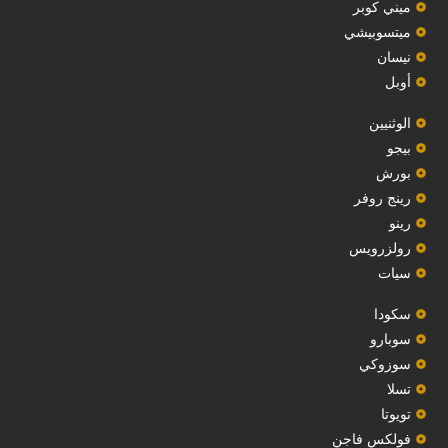
ميني كوبر
ميتسوبيشي
نيسان
أوبل
‏الوثنيين‏
بيجو
بورش
رينج روفر
رينو
رولزرويس
سيات
سكودا
‏سوبارو‏
سوزوكي
تسلا
تويوتا
فولكس فاجن