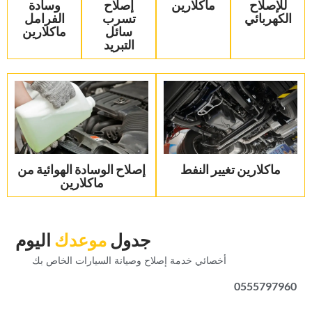
للإصلاح
ماكلارين‏
إصلاح
وسادة
الكهربائي‏
تسرب
الفرامل
سائل
ماكلارين‏
التبريد‏
‏ماكلارين تغيير النفط‏
‏إصلاح الوسادة الهوائية من
ماكلارين‏
‏جدول‏
‏موعدك‏
‏اليوم‏
‏أخصائي خدمة إصلاح وصيانة السيارات الخاص بك‏
0555797960