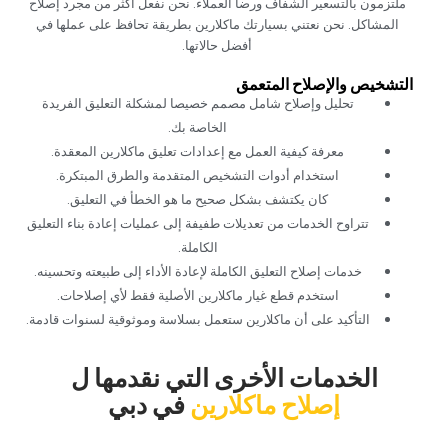
ملتزمون بالتسعير الشفاف ورضا العملاء. نحن نفعل أكثر من مجرد إصلاح
المشاكل. نحن نعتني بسيارتك ماكلارين بطريقة تحافظ على عملها في
أفضل حالاتها.‏
‏التشخيص والإصلاح المتعمق‏
‏تحليل وإصلاح شامل مصمم خصيصا لمشكلة التعليق الفريدة
الخاصة بك.‏
‏معرفة كيفية العمل مع إعدادات تعليق ماكلارين المعقدة.‏
‏استخدام أدوات التشخيص المتقدمة والطرق المبتكرة.‏
‏كان يكتشف بشكل صحيح ما هو الخطأ في التعليق.‏
‏تتراوح الخدمات من تعديلات طفيفة إلى عمليات إعادة بناء التعليق
الكاملة.‏
‏خدمات إصلاح التعليق الكاملة لإعادة الأداء إلى طبيعته وتحسينه.‏
‏استخدم قطع غيار ماكلارين الأصلية فقط لأي إصلاحات.‏
‏التأكيد على أن ماكلارين ستعمل بسلاسة وموثوقية لسنوات قادمة.‏
‏الخدمات الأخرى التي نقدمها ل‏
إصلاح ماكلارين
‏في دبي‏