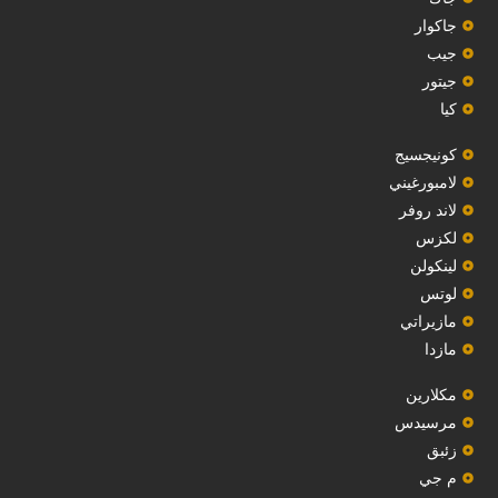
جاكوار
جيب
‏جيتور‏
كيا
‏كونيجسيج‏
لامبورغيني
لاند روفر
لكزس
لينكولن
‏لوتس‏
مازيراتي
مازدا
مكلارين
مرسيدس
‏زئبق‏
م جي