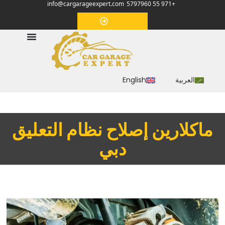
info@cargarageexpert.com
+971 55 5797960
‏موعد‏
العربية
English
‏ماكلارين إصلاح نظام التعليق
دبي‏