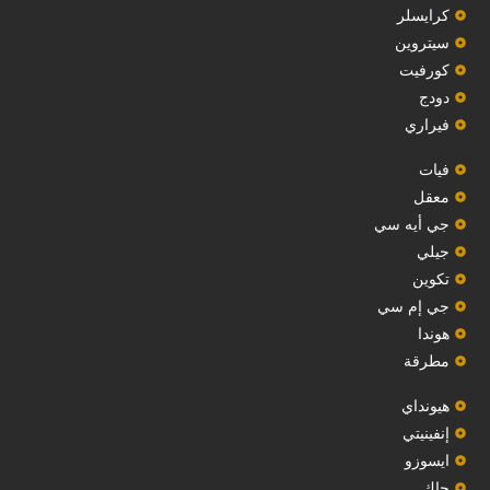
‏كرايسلر‏
سيتروين
‏كورفيت‏
دودج
فيراري
فيات
معقل
‏جي أيه سي‏
جيلي
‏تكوين‏
جي إم سي
هوندا
مطرقة
هيونداي
إنفينيتي
‏ايسوزو‏
‏جاك‏