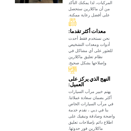
المركبات، لذا يمكنك التأكد
من أن ماكلارين ستحصل
على أفضل رعاية ممكنة.‏
‏معدات أكثر تقدما:‏
‏نحن نستخدم فقط أحدث
أدوات ومعدات التشخيص
للعثور على أي مشاكل في
نظام تعليق ماكلارين
وإصلاحها بشكل صحيح.‏
‏النهج الذي يركز على
العميل:‏
‏يهتم خبير مرآب السيارات
أكثر بضمان سعادة عملائنا.
في مرآب السيارات الخاص
بنا في دبي ، نقدم خدمة
واضحة وصادقة ونبقيك على
اطلاع دائم بإصلاحات تعليق
ماكلارين فور حدوثها.‏