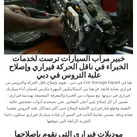
‏خبير مرآب السيارات ترست لخدمات
الخبراء في ناقل الحركة فيراري وإصلاح
علبة التروس في دبي‏
‏هنا في Car Garage Expert في دبي ، نقوم بإصلاح ناقل الحركة والتروس من
فيراري بعناية فائقة. فريقنا من الميكانيكيين المهرة مكرس لضمان أداء سيارتك
فيراري في ذروتها. مع سنوات من الخبرة والمعرفة المتعمقة بهندسة فيراري ،
نضمن أن كل إصلاح يلبي أعلى المعايير. نحن نستخدم أدوات تشخيص عالية
التقنية وقطع غيار فيراري الأصلية لإصلاح حتى أكثر مشاكل علبة التروس تعقيدا
بعناية ودقة. يضمن تفانينا الثابت في التميز أن قيادة سيارتك فيراري ستكون دائما
التجربة الرائعة التي تتوقعها.‏
‏موديلات فيراري التي نقوم بإصلاحها‏