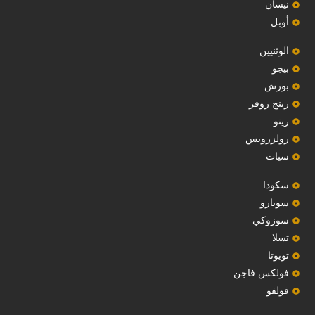
نيسان
أوبل
‏الوثنيين‏
بيجو
بورش
رينج روفر
رينو
رولزرويس
سيات
سكودا
‏سوبارو‏
سوزوكي
تسلا
تويوتا
فولكس فاجن
فولفو