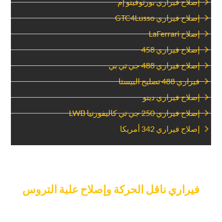
‏إصلاح فيراري بورتوفينو إم‏
‏إصلاح فيراري GTC4Lusso‏
‏إصلاح LaFerrari‏
‏إصلاح فيراري 458‏
‏إصلاح فيراري 488 جي تي بي‏
‏فيراري 488 تصليح البيستا‏
‏إصلاح فيراري دينو‏
‏إصلاح فيراري 250 جي تي كاليفورنيا LWB‏
‏إصلاح فيراري 342 أمريكا‏
‏قم بإعداد وقت ل‏
‏فيراري ناقل الحركة وإصلاح علبة التروس‏
‏اليوم.‏