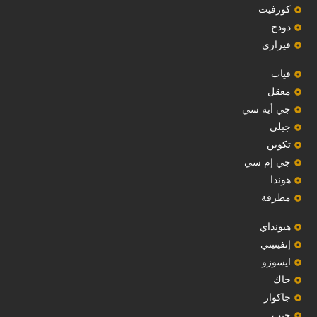
‏كورفيت‏
دودج
فيراري
فيات
معقل
‏جي أيه سي‏
جيلي
‏تكوين‏
جي إم سي
هوندا
مطرقة
هيونداي
إنفينيتي
‏ايسوزو‏
‏جاك‏
جاكوار
جيب