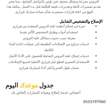
التروس بسرعة وبشكل صحيح. نحن نؤمن بالتواصل الواضح ، مما يعني
تقديم تفسيرات كاملة وتقديرات دقيقة للتكلفة قبل بدء العمل. يمكنك هذا
النهج من اتخاذ قرارات مستنيرة بشأن صيانة سيارتك فيراري.‏
‏الإصلاح والتشخيص الشامل‏
‏خبرة في إصلاح أنظمة علبة التروس المعقدة من فيراري‏
‏استخدام أدوات وطرق التشخيص الأكثر تقدما‏
‏معرفة سبب حدوث مشاكل علبة التروس‏
‏خدمات تتراوح من الإصلاحات الطفيفة إلى عمليات إعادة البناء
الكاملة‏
‏خدمات إصلاح علبة التروس الشاملة للحصول على الأداء الأمثل‏
‏الاستخدام الحصري لقطع غيار فيراري الأصلية لجميع الإصلاحات‏
‏ضمان طول العمر وأعلى أداء لسيارتك فيراري‏
‏جدول‏
‏موعدك‏
‏اليوم‏
‏أخصائي خدمة إصلاح وصيانة السيارات الخاص بك‏
0555797960