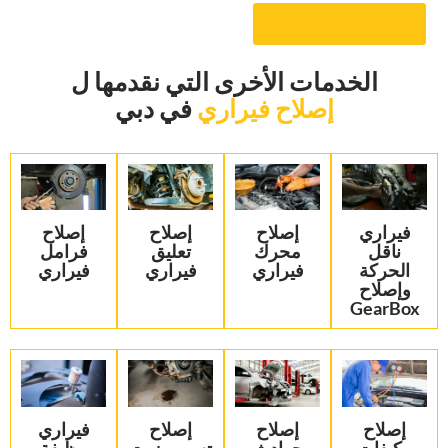
‏احصل على موعد‏
‏الخدمات الأخرى التي نقدمها ل‏
إصلاح فيراري
‏في دبي‏
‏فيراري
إصلاح
‏إصلاح
‏إصلاح
ناقل
محرك
تعليق
فرامل
الحركة
فيراري
فيراري‏
فيراري‏
وإصلاح
GearBox‏
‏إصلاح
‏إصلاح
‏إصلاح
‏فيراري
مكيفات
حوادث
تسرب زيت
وظيفة