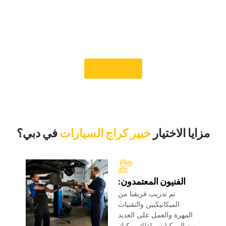
‏إذا كان صندوق التروس الخاص بك لا يعمل بشكل صحيح ويجعل
القيادة غير سارة ، فاتصل بخبير مرآب السيارات على الفور لإعداد
إصلاح علبة تروس فيراري في دبي. فريقنا الودود مستعد دائما
لمساعدتك على استعادة أداء سيارة فيراري بسرعة. لا يمكن التغلب
على خدمتنا ومعرفتنا في Car Garage Expert.‏
‏حجز موعد‏
‏مزايا الاختيار‏
خبير كراج السيارات
‏في دبي؟‏
‏الفنيون المعتمدون:‏
‏تم تدريب فريقنا من
الميكانيكيين والتقنيات
المهرة والعمل على العديد
من المركبات ، لذلك يمكنك