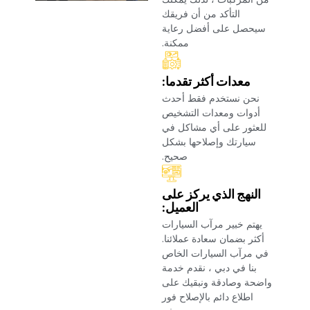
التأكد من أن فريقك
سيحصل على أفضل رعاية
ممكنة.‏
‏معدات أكثر تقدما:‏
‏نحن نستخدم فقط أحدث
أدوات ومعدات التشخيص
للعثور على أي مشاكل في
سيارتك وإصلاحها بشكل
صحيح.‏
‏النهج الذي يركز على
العميل:‏
‏يهتم خبير مرآب السيارات
أكثر بضمان سعادة عملائنا.
في مرآب السيارات الخاص
بنا في دبي ، نقدم خدمة
واضحة وصادقة ونبقيك على
اطلاع دائم بالإصلاح فور