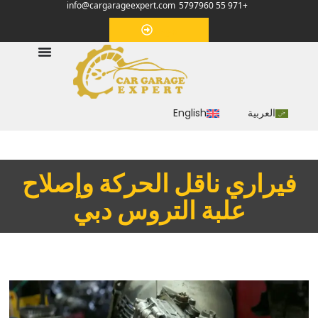
info@cargarageexpert.com
+971 55 5797960
‏موعد‏
العربية
English
‏فيراري ناقل الحركة وإصلاح
علبة التروس دبي‏