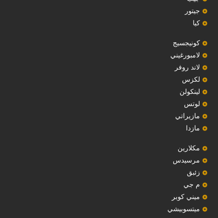
‏جيتور‏
كيا
‏كونيجسيج‏
لامبورغيني
لاند روفر
لكزس
لينكولن
‏لوتس‏
مازيراتي
مازدا
مكلارين
مرسيدس
‏زئبق‏
م جي
ميني كوبر
ميتسوبيشي