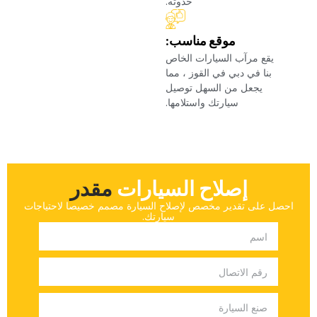
حدوثه.‏
‏موقع مناسب:‏
‏يقع مرآب السيارات الخاص
بنا في دبي في القوز ، مما
يجعل من السهل توصيل
سيارتك واستلامها.‏
إصلاح السيارات
‏مقدر‏
‏احصل على تقدير مخصص لإصلاح السيارة مصمم خصيصا لاحتياجات
سيارتك.‏