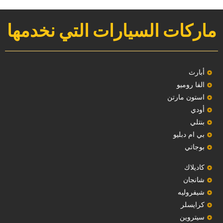
ماركات السيارات التي نخدمها
‏أبارث‏
الفا روميو
استون مارتن
أودي
بنتلي
بي ام دبليو
بوجاتي
كاديلاك
‏شانجان‏
شيفروليه
‏كرايسلر‏
سيتروين