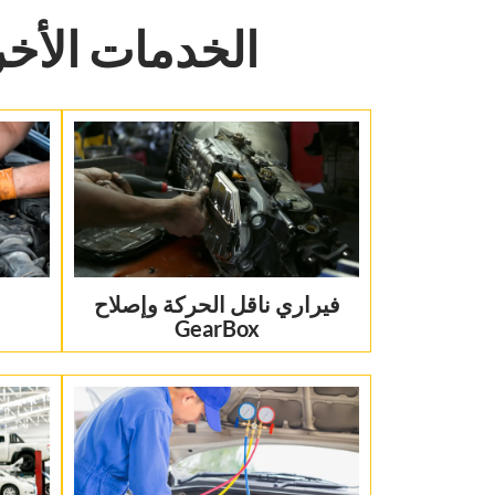
‏الخدمات الأخر
‏فيراري ناقل الحركة وإصلاح
GearBox‏