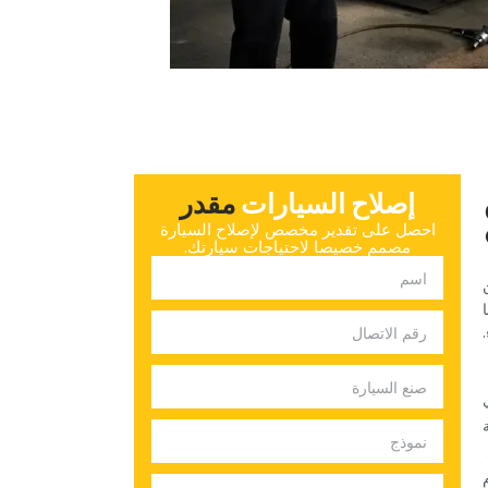
إصلاح السيارات
‏مقدر‏
‏احصل على تقدير مخصص لإصلاح السيارة
مصمم خصيصا لاحتياجات سيارتك.‏
ن