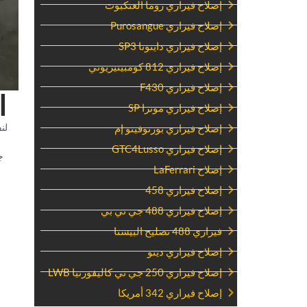
‏إصلاح فيراري روما العنكبوت‏
‏إصلاح فيراري Purosangue‏
‏إصلاح فيراري دايتونا SP3‏
‏إصلاح فيراري 812 كومبيتيزيوني‏
‏إصلاح فيراري F430‏
‏
‏إصلاح فيراري مونزا SP‏
‏ل
‏إصلاح فيراري بورتوفينو إم‏
‏إصلاح فيراري GTC4Lusso‏
ج
‏إصلاح LaFerrari‏
‏إصلاح فيراري 458‏
‏إصلاح فيراري 488 جي تي بي‏
‏فيراري 488 تصليح البيستا‏
‏إصلاح فيراري دينو‏
‏إصلاح فيراري 250 جي تي كاليفورنيا LWB‏
‏إصلاح فيراري 342 أمريكا‏