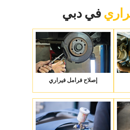
راري
‏في دبي‏
‏إصلاح فرامل فيراري‏