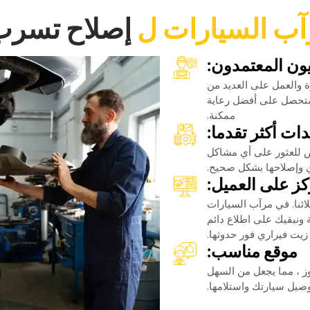
رآب السيارات ل‏
‏إصلاح تسرب
نيون المعتمدون:‏
رة والعمل على العديد من
 ستحصل على أفضل رعاية
ممكنة.‏
دات أكثر تقدما:‏
 للعثور على أي مشاكل
 وإصلاحها بشكل صحيح.‏
كز على العميل:‏
ائنا. في مرآب السيارات
ونبقيك على اطلاع دائم
ت فيراري فور حدوثها.‏
‏موقع مناسب:‏
ز ، مما يجعل من السهل
صيل سيارتك واستلامها.‏