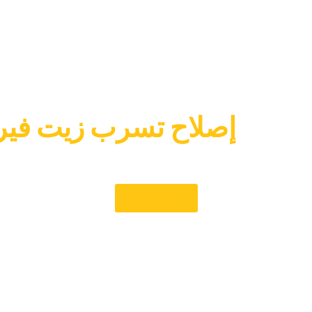
وقت ل‏
‏إصلاح تسرب زيت فيرا
مكنك العودة إلى الطريق على الفور. يمكنك الاعتماد على معرفتنا للحفاظ على ع
‏حجز موعد‏