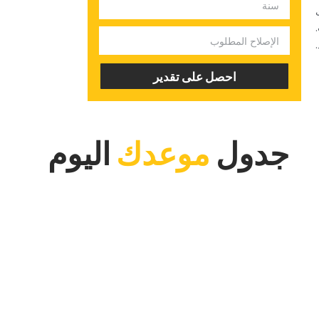
‏احصل على تقدير‏
‏جدول‏
‏موعدك‏
‏اليوم‏