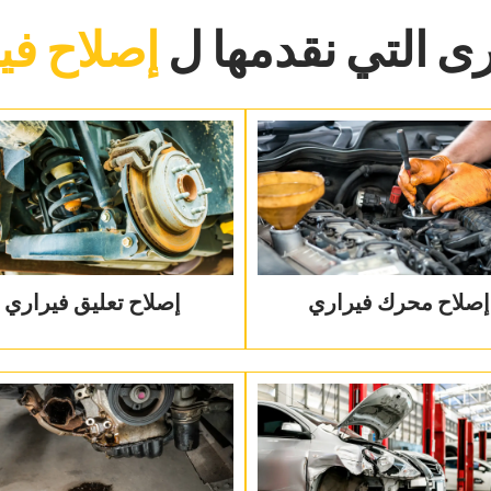
ى التي نقدمها ل‏
إصلاح في
إصلاح محرك فيراري
‏إصلاح تعليق فيراري‏