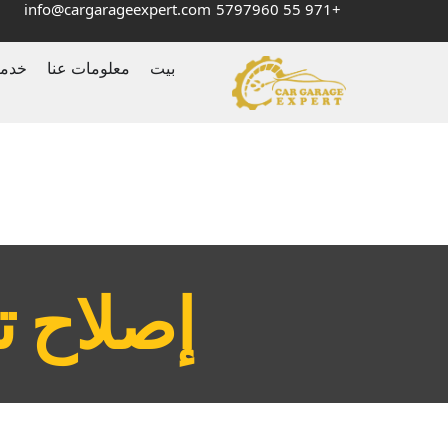
info@cargarageexpert.com
+971 55 5797960
بيت
معلومات عنا
خدم
‏إصلاح 