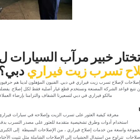
 تختار خبير مرآب السيارات ل‏
لاح تسرب زيت فيراري‏
‏دبي؟‏
 مكان لإجراء إصلاحات لإصلاح تسرب زيت فيراري في دبي. الفنيون المؤهلون لدينا هم حرفيو
 نتبع قواعد الشركة المصنعة ونستخدم قطع غيار أصلية فقط لكل إصلاح. يفضلنا
مالكو فيراري في دبي لتسعيرنا الشفاف والتزامنا بإرضاء العملاء.‏
‏معرفة كيفية العثور على تسرب الزيت وإصلاحه في سيارات فيراري‏
‏استخدام أدوات وطرق تشخيصية متقدمة للعثور على مصدر التسرب بدقة‏
جموعة واسعة من خدمات إصلاح فيراري ، من الإصلاحات البسيطة‏ ‏ إلى الكبرى‏
إصلاحات‏ ‏ تتراوح من استبدال الحشيات إلى الإصلاحات الشاملة مثل تثبيت الأختام‏