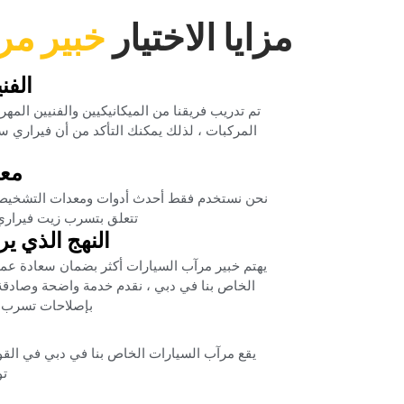
‏مزايا الاختيار‏
‏خبير م
‏الف
‏تم تدريب فريقنا من الميكانيكيين والفنيين المه
المركبات ، لذلك يمكنك التأكد من أن فيراري
‏مع
‏نحن نستخدم فقط أحدث أدوات ومعدات التشخيص
تتعلق بتسرب زيت فيراري
‏النهج الذي ير
‏يهتم خبير مرآب السيارات أكثر بضمان سعادة عمل
الخاص بنا في دبي ، نقدم خدمة واضحة وصادقة 
بإصلاحات تسرب زي
‏يقع مرآب السيارات الخاص بنا في دبي في القو
تو