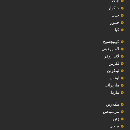
‏جاك‏
جاكوار
جيب
‏جيتور‏
كيا
‏كونيجسيج‏
لامبورغيني
لاند روفر
لكزس
لينكولن
‏لوتس‏
مازيراتي
مازدا
مكلارين
مرسيدس
‏زئبق‏
م جي