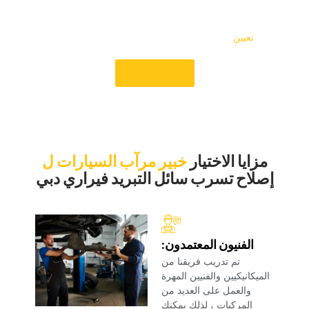
الطريق بسرعة. سيبذل عمالنا المهرة كل ما في وسعهم للحفاظ
على سيارتك فيراري في حالة جيدة. اتصل بنا على الفور لعمل‏
تعيين ‏
‏وتجربة الخدمة الممتازة التي تجعلنا متميزين.‏
‏حجز موعد‏
‏مزايا الاختيار‏
‏خبير مرآب السيارات ل‏
‏إصلاح تسرب سائل التبريد فيراري دبي‏
‏الفنيون المعتمدون:‏
‏تم تدريب فريقنا من
الميكانيكيين والفنيين المهرة
والعمل على العديد من
المركبات ، لذلك يمكنك