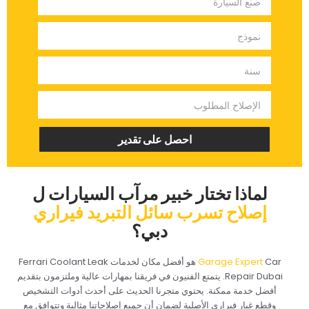
‏احصل على تقدير‏
‏لماذا تختار خبير مرآب السيارات ل‏
‏إصلاح تسرب سائل التبريد فيراري‏
‏دبي؟‏
‏ هو أفضل مكان لخدمات Ferrari Coolant Leak
Repair Dubai. يتمتع الفنيون في فريقنا بمهارات عالية وملتزمون بتقديم
أفضل خدمة ممكنة. يحتوي متجرنا الحديث على أحدث أدوات التشخيص
وقطع غيار فيراري الأصلية لضمان أن جميع إصلاحاتنا مثالية وتتوافق مع