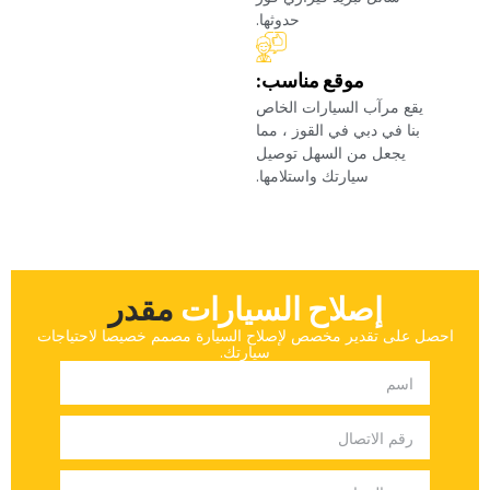
حدوثها.‏
‏موقع مناسب:‏
‏يقع مرآب السيارات الخاص
بنا في دبي في القوز ، مما
يجعل من السهل توصيل
سيارتك واستلامها.‏
إصلاح السيارات
‏مقدر‏
‏احصل على تقدير مخصص لإصلاح السيارة مصمم خصيصا لاحتياجات
سيارتك.‏