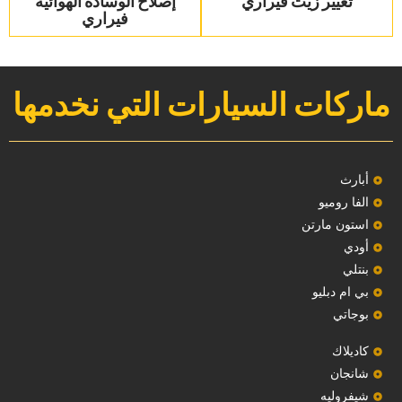
تغيير زيت فيراري
‏إصلاح الوسادة الهوائية
فيراري‏
ماركات السيارات التي نخدمها
‏أبارث‏
الفا روميو
استون مارتن
أودي
بنتلي
بي ام دبليو
بوجاتي
كاديلاك
‏شانجان‏
شيفروليه