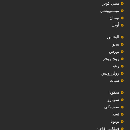
ميني كوبر
ميتسوبيشي
نيسان
أوبل
‏الوثنيين‏
بيجو
بورش
رينج روفر
رينو
رولزرويس
سيات
سكودا
‏سوبارو‏
سوزوكي
تسلا
تويوتا
فولكس فاجن