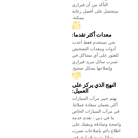
التأكد من أن فيراري
ستحصل على أفضل رعاية
ممكنة.‏
‏معدات أكثر تقدما:‏
‏نحن نستخدم فقط أحدث
أدوات ومعدات التشخيص
للعثور على أي مشاكل في
تسرب سائل تبريد فيراري
وإصلاحها بشكل صحيح.‏
‏النهج الذي يركز على
العميل:‏
‏يهتم خبير مرآب السيارات
أكثر بضمان سعادة عملائنا.
في مرآب السيارات الخاص
بنا في دبي ، نقدم خدمة
واضحة وصادقة ونبقيك على
اطلاع دائم بإصلاحات تسرب
سائل تبريد فيراري فور