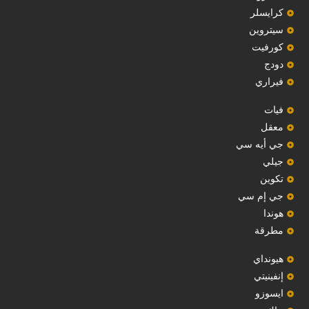
‏كرايسلر‏
سيتروين
‏كورفيت‏
دودج
فيراري
فيات
معقل
‏جي أيه سي‏
جيلي
‏تكوين‏
جي إم سي
هوندا
مطرقة
هيونداي
إنفينيتي
‏ايسوزو‏