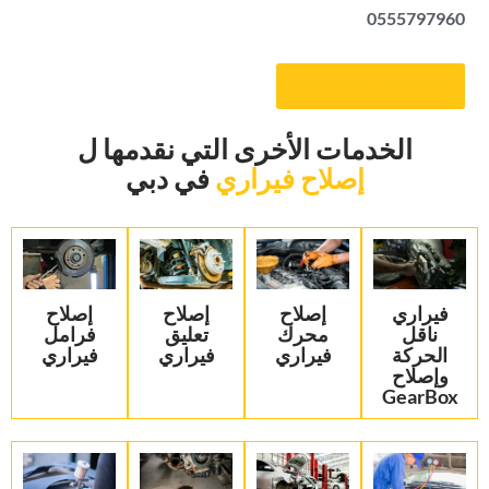
0555797960
‏احصل على موعد‏
‏الخدمات الأخرى التي نقدمها ل‏
إصلاح فيراري
‏في دبي‏
‏فيراري
إصلاح
‏إصلاح
‏إصلاح
ناقل
محرك
تعليق
فرامل
الحركة
فيراري
فيراري‏
فيراري‏
وإصلاح
GearBox‏