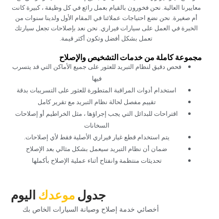
معاييرنا العالية. نحن فخورون بالقيام بعمل رائع في كل وظيفة ، كبيرة كانت
أم صغيرة. نحن نضع احتياجات عملائنا في المقام الأول ولدينا سنوات من
الخبرة في العمل على سيارات فيراري. نحن نعد بإصلاحات تجعل سيارتك
تعمل بشكل أفضل وتكون أكثر قيمة.‏
‏مجموعة كاملة من خدمات التشخيص والإصلاح‏
‏فحص دقيق لنظام التبريد للعثور على جميع الأماكن التي قد يتسرب
فيها‏
‏استخدام أدوات المراقبة المتطورة للعثور على التسريبات بدقة‏
‏تقييم مفصل لحالة نظام التبريد مع تقرير كامل‏
‏اقتراحات للبدائل التي يجب إجراؤها ، مثل الخراطيم أو إصلاحات
السخانات‏
‏يتم استخدام قطع غيار فيراري الأصلية فقط لأي إصلاحات.‏
‏ضمان أن نظام التبريد سيعمل بشكل مثالي بعد الإصلاح‏
‏تحديثات منتظمة وانفتاح أثناء عملية الإصلاح بأكملها‏
‏جدول‏
‏موعدك‏
‏اليوم‏
‏أخصائي خدمة إصلاح وصيانة السيارات الخاص بك‏