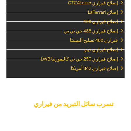
‏إصلاح فيراري GTC4Lusso‏
‏إصلاح LaFerrari‏
‏إصلاح فيراري 458‏
‏إصلاح فيراري 488 جي تي بي‏
‏فيراري 488 تصليح البيستا‏
‏إصلاح فيراري دينو‏
‏إصلاح فيراري 250 جي تي كاليفورنيا LWB‏
‏إصلاح فيراري 342 أمريكا‏
‏حدد موعدا لإصلاح‏
‏تسرب سائل التبريد من فيراري‏
‏اليوم.‏
‏لا تدع تسرب المياه يؤثر على مدى جودة عمل سيارتك فيراري.
لإعداد خدمة إصلاح تسرب سائل التبريد ، اتصل بخبير مرآب
السيارات. خدمتنا سريعة وسهلة الجدولة لإعادة سيارتك فيراري إلى