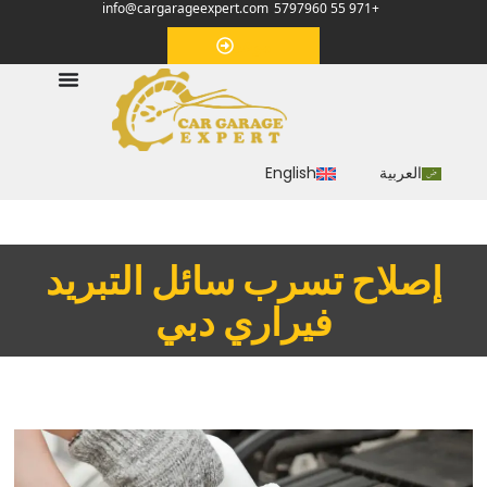
info@cargarageexpert.com
+971 55 5797960
‏موعد‏
العربية
English
‏إصلاح تسرب سائل التبريد
فيراري دبي‏