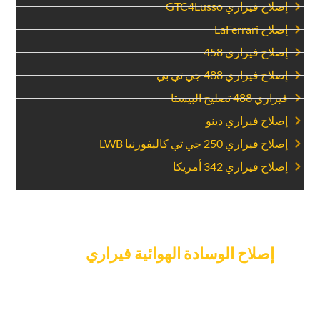
‏إصلاح فيراري GTC4Lusso‏
‏إصلاح LaFerrari‏
‏إصلاح فيراري 458‏
‏إصلاح فيراري 488 جي تي بي‏
‏فيراري 488 تصليح البيستا‏
‏إصلاح فيراري دينو‏
‏إصلاح فيراري 250 جي تي كاليفورنيا LWB‏
‏إصلاح فيراري 342 أمريكا‏
‏حدد موعدك ل‏
‏إصلاح الوسادة الهوائية فيراري‏
‏اليوم.‏
‏لا تعرض سلامتك للخطر – اتصل بخبير مرآب السيارات على الفور
لإصلاح الوسادة الهوائية لسيارة فيراري. يعد تحديد موعد معنا أمرا
بسيطا ، ويعمل فريقنا بكفاءة لتلبية احتياجاتك. سيقوم الفنيون