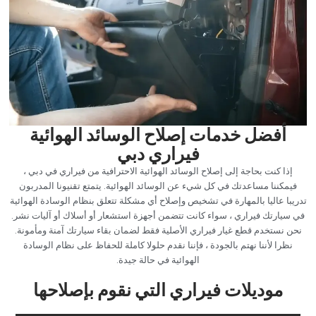
‏أفضل خدمات إصلاح الوسائد الهوائية
فيراري دبي‏
‏إذا كنت بحاجة إلى إصلاح الوسائد الهوائية الاحترافية من فيراري في دبي ،
فيمكننا مساعدتك في كل شيء عن الوسائد الهوائية. يتمتع تقنيونا المدربون
تدريبا عاليا بالمهارة في تشخيص وإصلاح أي مشكلة تتعلق بنظام الوسادة الهوائية
في سيارتك فيراري ، سواء كانت تتضمن أجهزة استشعار أو أسلاك أو آليات نشر.
نحن نستخدم قطع غيار فيراري الأصلية فقط لضمان بقاء سيارتك آمنة ومأمونة.
نظرا لأننا نهتم بالجودة ، فإننا نقدم حلولا كاملة للحفاظ على نظام الوسادة
الهوائية في حالة جيدة.‏
‏موديلات فيراري التي نقوم بإصلاحها‏