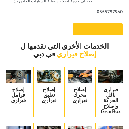
‏أخصائي خدمة إصلاح وصيانة السيارات الخاص بك‏
0555797960
‏احصل على موعد‏
‏الخدمات الأخرى التي نقدمها ل‏
إصلاح فيراري
‏في دبي‏
‏فيراري
إصلاح
‏إصلاح
‏إصلاح
ناقل
محرك
تعليق
فرامل
الحركة
فيراري
فيراري‏
فيراري‏
وإصلاح
GearBox‏