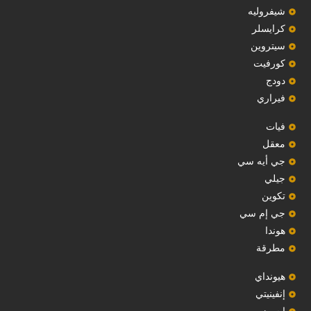
شيفروليه
‏كرايسلر‏
سيتروين
‏كورفيت‏
دودج
فيراري
فيات
معقل
‏جي أيه سي‏
جيلي
‏تكوين‏
جي إم سي
هوندا
مطرقة
هيونداي
إنفينيتي