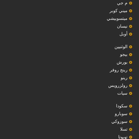
م جي
ميني كوبر
ميتسوبيشي
نيسان
أوبل
‏الوثنيين‏
بيجو
بورش
رينج روفر
رينو
رولزرويس
سيات
سكودا
‏سوبارو‏
سوزوكي
تسلا
تويوتا