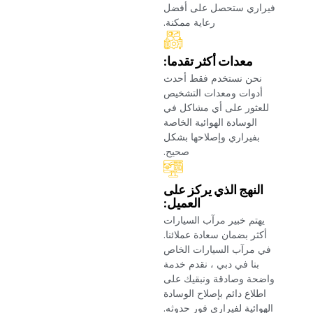
فيراري ستحصل على أفضل
رعاية ممكنة.‏
‏معدات أكثر تقدما:‏
‏نحن نستخدم فقط أحدث
أدوات ومعدات التشخيص
للعثور على أي مشاكل في
الوسادة الهوائية الخاصة
بفيراري وإصلاحها بشكل
صحيح.‏
‏النهج الذي يركز على
العميل:‏
‏يهتم خبير مرآب السيارات
أكثر بضمان سعادة عملائنا.
في مرآب السيارات الخاص
بنا في دبي ، نقدم خدمة
واضحة وصادقة ونبقيك على
اطلاع دائم بإصلاح الوسادة
الهوائية لفيراري فور حدوثه.‏