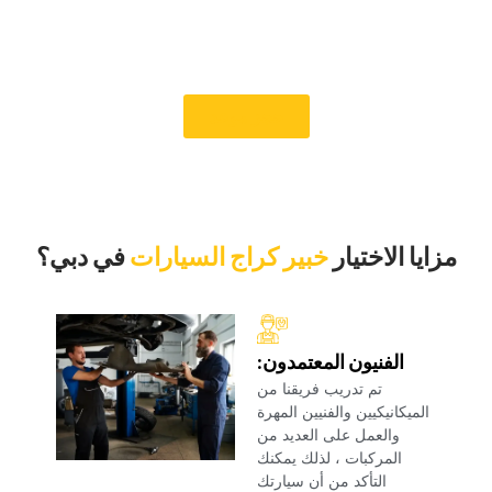
الخبراء لدينا بإصلاح نظام الوسادة الهوائية على الفور ، مما يسمح لك
بالعودة إلى الطريق بثقة. استخدم الرقم أدناه لتحديد موعد وتجربة
خدمتنا الاستثنائية.‏
‏حجز موعد‏
‏مزايا الاختيار‏
خبير كراج السيارات
‏في دبي؟‏
‏الفنيون المعتمدون:‏
‏تم تدريب فريقنا من
الميكانيكيين والفنيين المهرة
والعمل على العديد من
المركبات ، لذلك يمكنك
التأكد من أن سيارتك