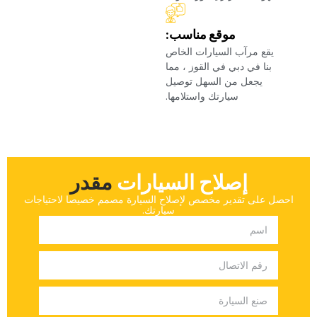
‏موقع مناسب:‏
‏يقع مرآب السيارات الخاص
بنا في دبي في القوز ، مما
يجعل من السهل توصيل
سيارتك واستلامها.‏
إصلاح السيارات
‏مقدر‏
‏احصل على تقدير مخصص لإصلاح السيارة مصمم خصيصا لاحتياجات
سيارتك.‏