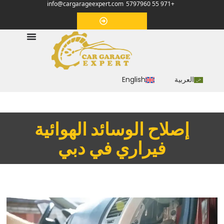
info@cargarageexpert.com
+971 55 5797960
‏موعد‏
العربية
English
‏إصلاح الوسائد الهوائية
فيراري في دبي‏