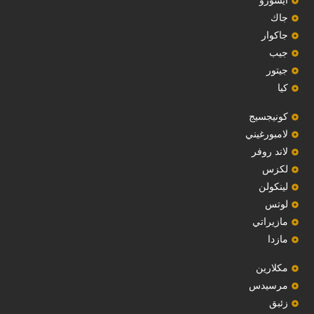
‏ايسوزو‏
‏جاك‏
جاكوار
جيب
‏جيتور‏
كيا
‏كونيجسيج‏
لامبورغيني
لاند روفر
لكزس
لينكولن
‏لوتس‏
مازيراتي
مازدا
مكلارين
مرسيدس
‏زئبق‏