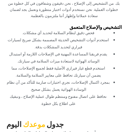
بك. من التشخيص إلى الإصلاح ، نحن دقيقون وشفافون في كل خطوة من
خطوات العملية. نحن نستخدم أدوات اختبار متطورة ونعمل بجد لضمان
سعادة عملائنا وإظهار أننا ملتزمون بالعظمة.‏
‏التشخيص والإصلاح المتعمق‏
‏فحص دقيق لنظام السلامة لتحديد أي مشكلات.‏
‏استخدم أدوات التشخيص الحديثة المصممة بشكل صريح لسيارات
فيراري لتحديد المشكلات بدقة.‏
‏يقدم فريقنا المساعدة المهنية في الإصلاحات اللازمة أو استبدال
الوسائد الهوائية لاستعادة ميزات السلامة في سيارتك.‏
‏استخدم قطع غيار فيراري الأصلية فقط لجميع الإصلاحات، مما
يضمن أن سيارتك تحافظ على معايير السلامة والسلامة.‏
‏بمجرد اكتمال الإصلاحات، نجري اختبارات صارمة للتأكد من أن نظام
الوسادة الهوائية يعمل بشكل صحيح.‏
‏نحافظ على اتصال مفتوح ومنتظم طوال عملية الإصلاح ، ونبقيك
على اطلاع بكل خطوة.‏
‏جدول‏
‏موعدك‏
‏اليوم‏