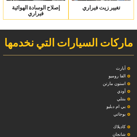
تغيير زيت فيراري
‏إصلاح الوسادة الهوائية
فيراري‏
ماركات السيارات التي نخدمها
‏أبارث‏
الفا روميو
استون مارتن
أودي
بنتلي
بي ام دبليو
بوجاتي
كاديلاك
‏شانجان‏