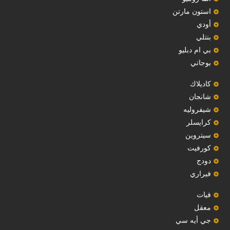
استون مارتن
أودي
بنتلي
بي ام دبليو
بوجاتي
كاديلاك
‏شانجان‏
شيفروليه
‏كرايسلر‏
سيتروين
‏كورفيت‏
دودج
فيراري
فيات
معقل
‏جي أيه سي‏