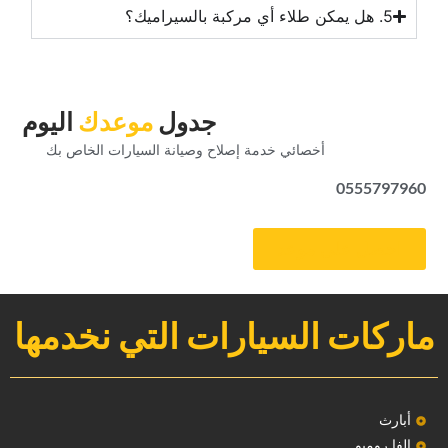
‏جدول‏
‏موعدك‏
‏اليوم‏
‏أخصائي خدمة إصلاح وصيانة السيارات الخاص بك‏
0555797960
‏احصل على موعد‏
ماركات السيارات التي نخدمها
‏أبارث‏
الفا روميو