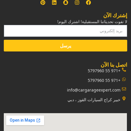
إشترك الآن
لا تفوت تحديثاتنا المستقبلية! اشترك اليوم!
يرسل
‏اتصل بنا الآن‏
+971 55 5797960
+971 55 5797960
info@cargarageexpert.com
‏خبير كراج السيارات القوز ، دبي‏