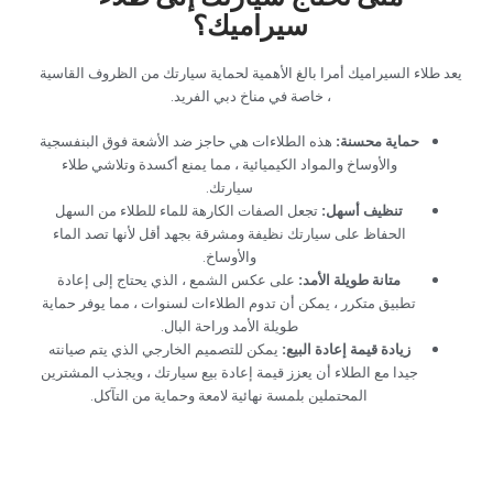
سيراميك؟‏
‏يعد طلاء السيراميك أمرا بالغ الأهمية لحماية سيارتك من الظروف القاسية
، خاصة في مناخ دبي الفريد.‏
‏حماية محسنة:‏
‏ هذه الطلاءات هي حاجز ضد الأشعة فوق البنفسجية
والأوساخ والمواد الكيميائية ، مما يمنع أكسدة وتلاشي طلاء
سيارتك.‏
‏تنظيف أسهل:‏
‏ تجعل الصفات الكارهة للماء للطلاء من السهل
الحفاظ على سيارتك نظيفة ومشرقة بجهد أقل لأنها تصد الماء
والأوساخ.‏
‏متانة طويلة الأمد:‏
‏ على عكس الشمع ، الذي يحتاج إلى إعادة
تطبيق متكرر ، يمكن أن تدوم الطلاءات لسنوات ، مما يوفر حماية
طويلة الأمد وراحة البال.‏
‏زيادة قيمة إعادة البيع:‏
‏ يمكن للتصميم الخارجي الذي يتم صيانته
جيدا مع الطلاء أن يعزز قيمة إعادة بيع سيارتك ، ويجذب المشترين
المحتملين بلمسة نهائية لامعة وحماية من التآكل.‏