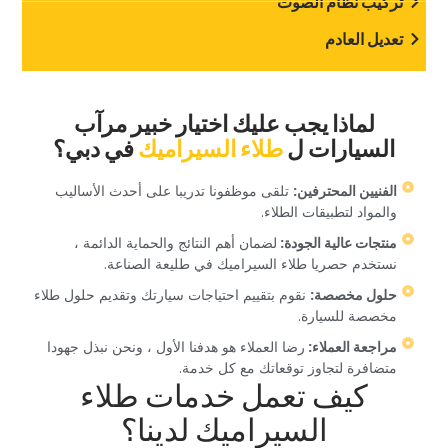
‏تركيب نظام الصوت‏
‏تعديل العادم‏
‏لماذا يجب عليك اختيار خبير مرآب
السيارات ل‏
طلاء السيراميك
‏في دبي؟‏
‏الفنيين المحترفين:‏
‏ تلقى موظفونا تدريبا على أحدث الأساليب
والمواد لتطبيقات الطلاء.‏
‏منتجات عالية الجودة: ‏
‏لضمان أهم النتائج والحماية الدائمة ،
نستخدم حصريا طلاء السيراميك في طليعة الصناعة.‏
‏حلول مخصصة:‏
‏ نقوم بتقييم احتياجات سيارتك وتقديم حلول طلاء
مخصصة للسيارة.‏
‏مراجعة العملاء: ‏
‏رضا العملاء هو هدفنا الأول ، ونحن نبذل جهودا
متضافرة لتجاوز توقعاتك مع كل خدمة.‏
‏كيف تعمل خدمات طلاء
السيراميك لدينا؟‏