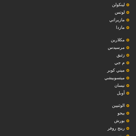
لينكولن
‏لوتس‏
مازيراتي
مازدا
مكلارين
مرسيدس
‏زئبق‏
م جي
ميني كوبر
ميتسوبيشي
نيسان
أوبل
‏الوثنيين‏
بيجو
بورش
رينج روفر
رينو