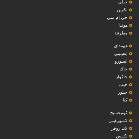
جيلي
‏تكوين‏
جي إم سي
هوندا
مطرقة
هيونداي
إنفينيتي
‏ايسوزو‏
‏جاك‏
جاكوار
جيب
‏جيتور‏
كيا
‏كونيجسيج‏
لامبورغيني
لاند روفر
لكزس