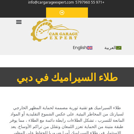
info@cargarageexpert.com
+971 55 5797960
‏موعد‏
العربية
English
‏طلاء السيراميك في دبي‏
‏طلاء السيراميك هو تقنية ثورية مصممة لحماية المظهر الخارجي
لسيارتك من المخاطر البيئية. على عكس الشموع التقليدية أو المواد
المانعة للتسرب ، تشكل الطلاءات رابطة دائمة مع الطلاء ، مما يوفر
طبقة متينة من الحماية تعزز اللمعان وتقلل من تراكم الأوساخ. يعد
الاستثمار في طلاء السيراميك أمرا ضروريا للحفاظ على المظهر