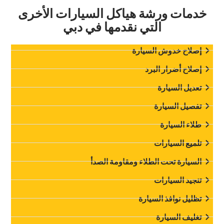
‏خدمات ورشة هياكل السيارات الأخرى
التي نقدمها في دبي‏
‏إصلاح خدوش السيارة‏
‏إصلاح أضرار البرد‏
‏تعديل السيارة‏
‏تفصيل السيارة‏
‏طلاء السيارة‏
‏تلميع السيارات‏
‏السيارة تحت الطلاء ومقاومة الصدأ‏
‏تنجيد السيارات‏
‏تظليل نوافذ السيارة‏
‏تغليف السيارة‏