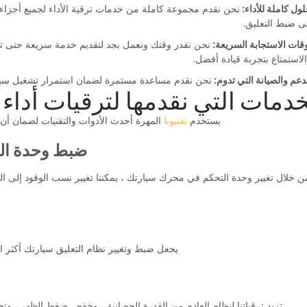
لول كاملة للأداء: ‏
‏نحن نقدم مجموعة كاملة من خدمات ترقية الأداء لجميع أجزاء س
ى ضبط التعليق.‏
وقات الاستجابة السريعة: ‏
‏نحن نقدر وقتك ونعمل بجد لتقديم خدمة سريعة حتى 
لاستمتاع بتجربة قيادة أفضل.‏
لدعم والصيانة التي تدوم: ‏
‏نحن نقدم مساعدة مستمرة لضمان استمرار تشغيل سيارت
لخدمات التي نقدمها لترقيات أداء 
‏يستخدم ‏
‏تقنيونا‏
‏المهرة أحدث الأدوات والتقنيات لضمان أ
‏ضبط وحدة التح
من خلال تغيير وحدة التحكم في محرك سيارتك ، يمكننا تغيير نسب الوقود إلى اله
‏يجعل ضبط وتغيير نظام التعليق سيارتك أكثر ا
‏تزيد ترقياتنا لنظام العادم من القدرة الحصانية ، وخفض ضغط الظهر ، وت