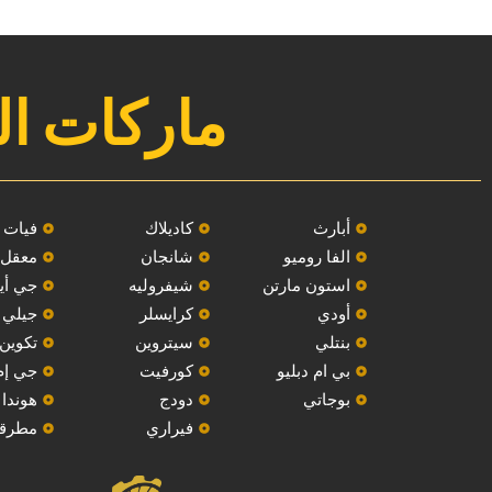
ماركات ال
‏أبارث‏
كاديلاك
فيات
الفا روميو
‏شانجان‏
معقل
استون مارتن
شيفروليه
‏جي أي
أودي
‏كرايسلر‏
جيلي
بنتلي
سيتروين
‏تكوين‏
بي ام دبليو
‏كورفيت‏
جي إ
بوجاتي
دودج
هوندا
فيراري
مطرق