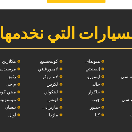
سيارات التي نخدمها
هيونداي
‏كونيجسيج‏
مكلارين
إنفينيتي
لامبورغيني
مرسيدس
ه سي‏
‏ايسوزو‏
لاند روفر
‏زئبق‏
‏جاك‏
لكزس
م جي
جاكوار
لينكولن
ميني كوب
م سي
جيب
‏لوتس‏
ميتسوبي
‏جيتور‏
مازيراتي
نيسان
ة
كيا
مازدا
أوبل