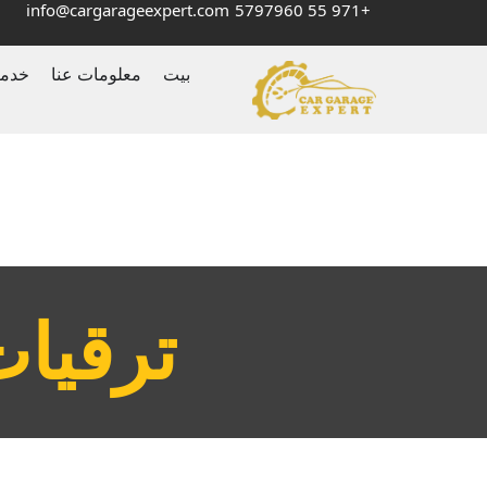
info@cargarageexpert.com
+971 55 5797960
بيت
معلومات عنا
خدم
‏ترقيا