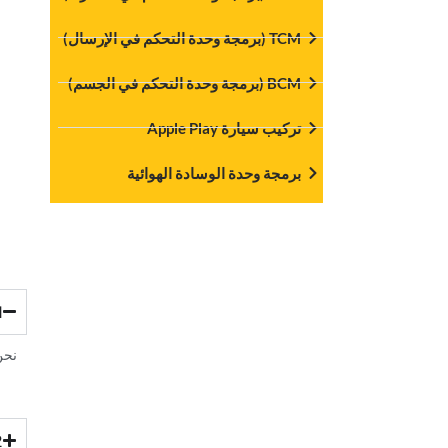
‏تركيب سيارة Apple Play‏
‏برمجة وحدة الوسادة الهوائية‏
‏نح