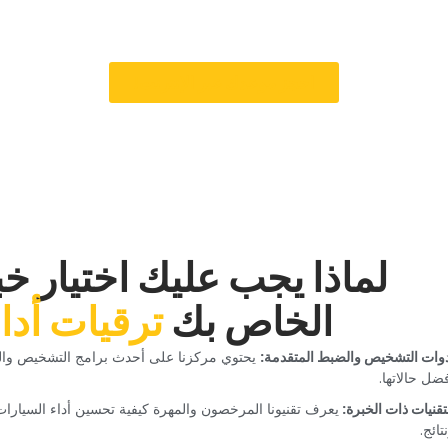
ارات على الفور لإعداد اجتماعك لتحسين الأداء. دع خبرائنا يساعدونك في معرفة 
‏احجز موعدك عبر الإنترنت!‏
‏لماذا يجب عليك اختيار خ
الخاص بك‏
‏ترقيات أدا
دوات التشخيص والضبط المتقدمة:‏
‏ يحتوي مركزنا على أحدث برامج التشخيص و
ضل حالاتها.‏
لتقنيات ذات الخبرة: ‏
‏يعرف تقنيونا المرخصون والمهرة كيفية تحسين أداء السيا
تائج.‏