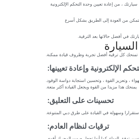
يارتك ، من إعادة تعيين وحدة التحكم الإلكترونية
تتمكن من العودة إلى الطريق بشكل أسرع
ك في أفضل حالاتها بعد الترقية.‏
السيارة‏
ن تمنحك كل ترقية أفضل تجربة وظروف قيادة ممكنة.‏
كم الإلكترونية وإعادة تعيينها:‏
واء ، وتعزيز القوة ، وتحسين استجابة دواسة الوقود.
يمنحك هذا مزيدا من القوة ويجعل القيادة أكثر متعة.‏
‏تحسينات على التعليق:‏
ستقرارا وسهولة في القيادة على طرق دبي المتنوعة.‏
‏ترقيات لنظام العادم:‏
حسن تدفق الهواء. كما أنها تجعل صوت المحرك أقوى.‏