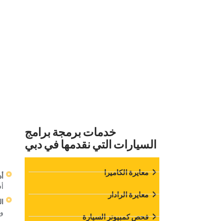
‏اتصل بخبير مرآب السي
‏خدمات برمجة برامج
السيارات التي نقدمها في دبي‏
‏معايرة الكاميرا‏
‏أ
أف
‏معايرة الرادار‏
‏ا
ون
‏فحص كمبيوتر السيارة‏