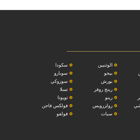
‏الوثنيين‏
سكودا
بيجو
‏سوبارو‏
بورش
سوزوكي
رينج روفر
تسلا
ر
رينو
تويوتا
شي
رولزرويس
فولكس فاجن
سيات
فولفو