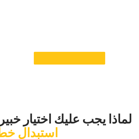
ن الفرامل تعمل في أفضل
تبدال خط الفرامل بدقة
‏عندما نستبدل خطوط الفرامل البالية أو المكسورة في Car Garage Expert ، فإننا نفعل ذلك
 أفضل خطوط الفرامل لضمان سلامتها ومدتها لفترة طويلة. إذا رأيت علامات 
لفور لفحصها واستبدالها. نحن نقدم مساعدة سريعة ومهنية بأسعار عادلة للحفا
‏احجز موعدك عبر الإنترنت!‏
‏لماذا يجب عليك اختيار خبي
‏استبدال خط 