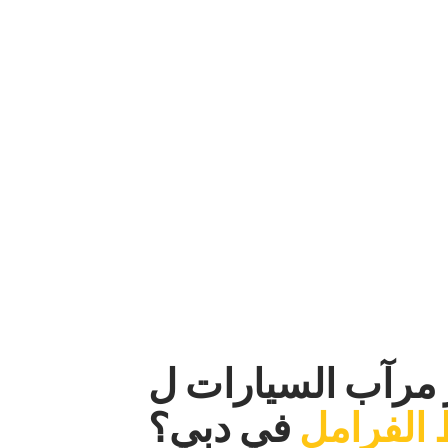
 حالاتها مع
‏
 بعناية فائقة لضمان عمل نظام إيقاف سيارتك بشكل جيد. يعمل تقنيونا المدربون تدريبا
تدل على أن خطوط الفرامل الخاصة بك مهترئة ،
ظ على سيارتك آمنة على الطريق.‏
ر مرآب السيارات ل‏
الفرامل‏
‏في دبي؟‏