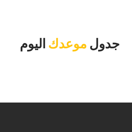
‏جدول‏
‏موعدك‏
‏اليوم‏