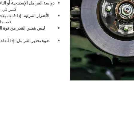
‏دواسة الفرامل الإسفنجية أو الناع
كسر في خط
‏الأضرار المرئية:‏
‏ ‏
‏إذا قمت بفح
فقد حان
‏ليس بنفس القدر من قوة ال
‏ضوء تحذير الفرامل:‏
‏ ‏
‏إذا أضا