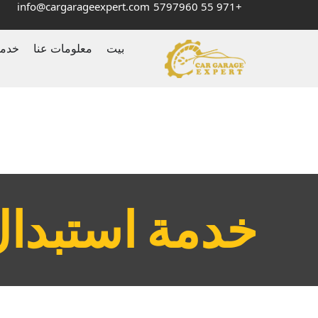
info@cargarageexpert.com
+971 55 5797960
بيت
معلومات عنا
خدم
‏خدمة استبدا