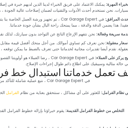
لخبراء المهرة:‏
‏ يمكنك الاعتماد على فريق الخبراء لدينا الذين لديهم خبرة في إ
سيارات. نحن نستخدم أحدث الأدوات والتقنيات لضمان إصلاحات عالية الجودة ، مم
حدث المرافق:‏
‏ في Car Garage Expert ، تم تجهيز ورشة العمل ا
قيدا. هذا يضمن الدقة والدقة ، مما يمنحك راحة البال بشأن جودة خدماتنا.‏
دمة سريعة وفعالة:‏
‏ نحن نتفهم الإزعاج الناتج عن التواجد بدون سيارتك، لذلك 
أسعار معقولة: ‏
‏نحن نعرف كم تساوي أموالك. من أجل منحك أفضل قيمة مقابل أمو
قولة. نقدم أيضا تقديرات مجانية لخدماتنا حتى تعرف بالضبط ما يمكن توقعه ، مما
هج يركز على العملاء:‏
‏ في Car Garage Expert ، رضا العملاء هو
 حالة مثالية وسيبقيك على اطلاع دائم طوال إجراءات الإصلاح.‏
يف تعمل خدماتنا استبدال خط فرا
‏في Car Garage Expert ، نتبع عملية شاملة للتأكد من أن استبدال خطوط الفرامل يتم بشكل صحيح وآمن:‏
 نظام الفرامل:
‏‏للعثور على أي مشاكل ، سنتحقق بعناية من نظام
الفرامل
الخ
‏التخلص من خطوط الفرامل القديمة:‏
‏ يقوم خبراؤنا بإزالة خطوط الفرامل القد