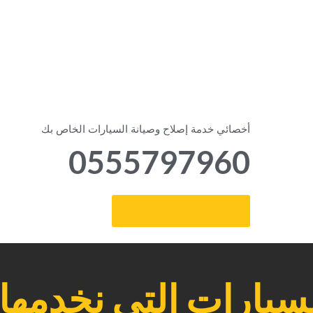
‏أخصائي خدمة إصلاح وصيانة السيارات الخاص بك‏
0555797960
‏احصل على موعد‏
سيارات التي نخدمها