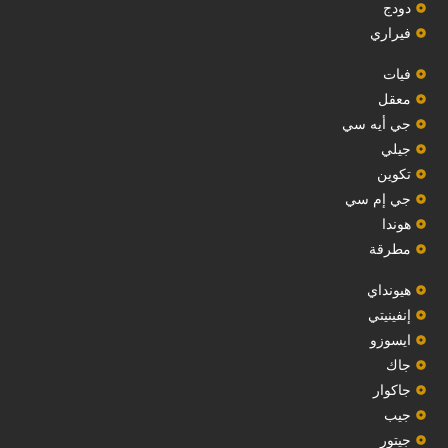
دودج
فيراري
فيات
معقل
‏جي أيه سي‏
جيلي
‏تكوين‏
جي إم سي
هوندا
مطرقة
هيونداي
إنفينيتي
‏ايسوزو‏
‏جاك‏
جاكوار
جيب
‏جيتور‏