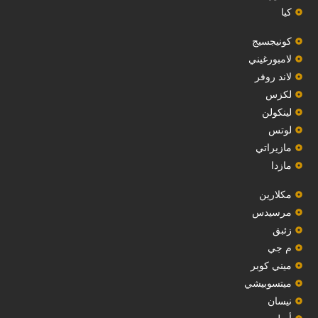
كيا
‏كونيجسيج‏
لامبورغيني
لاند روفر
لكزس
لينكولن
‏لوتس‏
مازيراتي
مازدا
مكلارين
مرسيدس
‏زئبق‏
م جي
ميني كوبر
ميتسوبيشي
نيسان