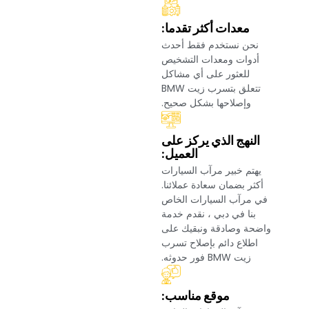
‏معدات أكثر تقدما:‏
‏نحن نستخدم فقط أحدث
أدوات ومعدات التشخيص
للعثور على أي مشاكل
تتعلق بتسرب زيت BMW
وإصلاحها بشكل صحيح.‏
‏النهج الذي يركز على
العميل:‏
‏يهتم خبير مرآب السيارات
أكثر بضمان سعادة عملائنا.
في مرآب السيارات الخاص
بنا في دبي ، نقدم خدمة
واضحة وصادقة ونبقيك على
اطلاع دائم بإصلاح تسرب
زيت BMW فور حدوثه.‏
‏موقع مناسب:‏