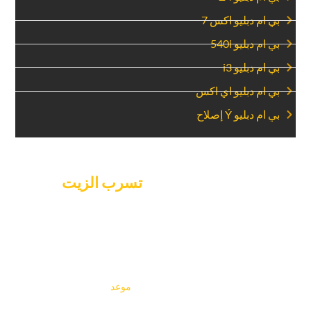
‏بي ام دبليو اكس 7‏
‏بي ام دبليو 540i‏
‏بي ام دبليو i3‏
‏بي ام دبليو اي اكس‏
‏بي ام دبليو Ý إصلاح‏
‏اليوم هو اليوم لإصلاح‏
‏تسرب الزيت‏
‏في
سيارتك BMW.‏
‏لا تدع تسرب الزيت يؤثر على مدى جودة عمل سيارتك BMW. يمكن
لخبير مرآب السيارات مساعدتك في الإصلاح الآن. تعني خدمتنا
السريعة وجدولتنا المرنة أن إصلاحاتك تتم بسرعة، بحيث يكون لديك
وقت تعطل أقل. يمكنك الاعتماد على معرفتنا للحفاظ على عمل
سيارتك BMW بشكل جيد. يمكنك حجز‏
‏موعد ‏
‏لإصلاح تسرب الزيت
من BMW دبي والحفاظ على تشغيل سيارتك بسلاسة على طرق