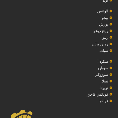
أوبل
‏الوثنيين‏
بيجو
بورش
رينج روفر
رينو
رولزرويس
سيات
سكودا
‏سوبارو‏
سوزوكي
تسلا
تويوتا
فولكس فاجن
فولفو