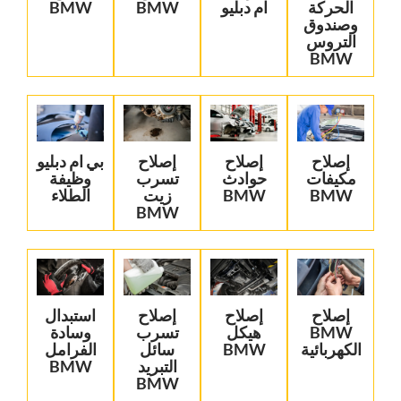
الحركة
ام دبليو
BMW‏
BMW‏
وصندوق
التروس
BMW‏
‏إصلاح
‏إصلاح
‏إصلاح
‏بي ام دبليو
مكيفات
حوادث
تسرب
وظيفة
BMW‏
BMW‏
زيت
الطلاء‏
BMW‏
‏إصلاح
‏إصلاح
‏إصلاح
‏استبدال
BMW
هيكل
تسرب
وسادة
الكهربائية‏
BMW‏
سائل
الفرامل
التبريد
BMW‏
BMW‏