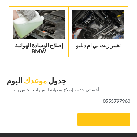
تغيير زيت بي ام دبليو
‏إصلاح الوسادة الهوائية
BMW‏
‏جدول‏
‏موعدك‏
‏اليوم‏
‏أخصائي خدمة إصلاح وصيانة السيارات الخاص بك‏
0555797960
‏احصل على موعد‏