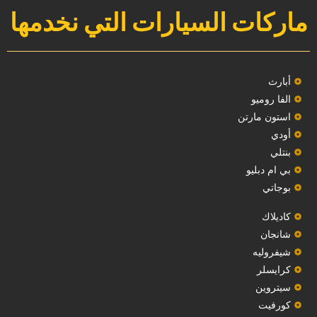
ماركات السيارات التي نخدمها
‏أبارث‏
الفا روميو
استون مارتن
أودي
بنتلي
بي ام دبليو
بوجاتي
كاديلاك
‏شانجان‏
شيفروليه
‏كرايسلر‏
سيتروين
‏كورفيت‏