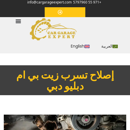
info@cargarageexpert.com
+971 55 5797960
‏موعد‏
العربية
English
إصلاح تسرب زيت بي ام
دبليو دبي