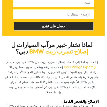
‏احصل على تقدير‏
‏لماذا تختار خبير مرآب السيارات ل‏
‏إصلاح تسرب زيت BMW‏
‏دبي؟‏
‏إذا كنت بحاجة إلى خدمات إصلاح تسرب الزيت من BMW في دبي ، فيمكن
‏ل Car Garage Expert‏
‏ إصلاحه بسرعة وبشكل صحيح ، مما يوفر لك
راحة البال. يتبع الميكانيكيون المدربون لدينا معايير الجودة الأكثر صرامة
ولديهم خبرة واسعة في العمل على سيارات BMW. نحن نستخدم فقط قطع
غيار BMW الأصلية ونتبع تعليمات الشركة المصنعة لضمان استمرار
الإصلاحات. يحبنا مالكو BMW في دبي لأن أسعارنا واضحة ، ونحن نهتم
بإسعاد عملائنا.‏
‏الإصلاح والفحص الكامل‏
‏معرفة كيفية العثور على تسرب الزيت وإصلاحه في سيارات BMW.‏